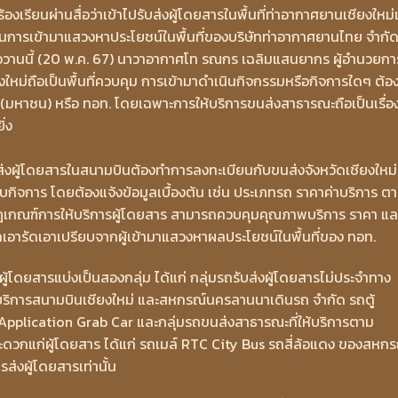
เรียนผ่านสื่อว่าเข้าไปรับส่งผู้โดยสารในพื้นที่ท่าอากาศยานเชียงใหม่
อเป็นการเข้ามาแสวงหาประโยชน์ในพื้นที่ของบริษัทท่าอากาศยานไทย จำกั
ื่อวานนี้ (20 พ.ค. 67) นาวาอากาศโท รณกร เฉลิมแสนยากร ผู้อำนวยกา
งใหม่ถือเป็นพื้นที่ควบคุม การเข้ามาดำเนินกิจกรรมหรือกิจการใดๆ ต้อง
มหาชน) หรือ ทอท. โดยเฉพาะการให้บริการขนส่งสาธารณะถือเป็นเรื่องท
่ง
รรับส่งผู้โดยสารในสนามบินต้องทำการลงทะเบียนกับขนส่งจังหวัดเชียงใหม่
ิจการ โดยต้องแจ้งข้อมูลเบื้องต้น เช่น ประเภทรถ ราคาค่าบริการ ต
ละกฎเกณฑ์การให้บริการผู้โดยสาร สามารถควบคุมคุณภาพบริการ ราคา แล
ูกเอารัดเอาเปรียบจากผู้เข้ามาแสวงหาผลประโยชน์ในพื้นที่ของ ทอท.
ผู้โดยสารแบ่งเป็นสองกลุ่ม ได้แก่ กลุ่มรถรับส่งผู้โดยสารไม่ประจำทาง
์บริการสนามบินเชียงใหม่ และสหกรณ์นครลานนาเดินรถ จำกัด รถตู้
าน Application Grab Car และกลุ่มรถขนส่งสาธารณะที่ให้บริการตาม
ดวกแก่ผู้โดยสาร ได้แก่ รถเมล์ RTC City Bus รถสี่ล้อแดง ของสหกร
่งผู้โดยสารเท่านั้น