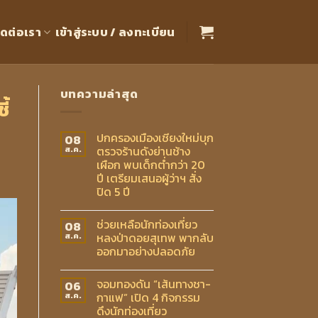
ิดต่อเรา
เข้าสู่ระบบ / ลงทะเบียน
บทความล่าสุด
ี้
ปกครองเมืองเชียงใหม่บุก
08
ตรวจร้านดังย่านช้าง
ส.ค.
เผือก พบเด็กต่ำกว่า 20
ปี เตรียมเสนอผู้ว่าฯ สั่ง
ปิด 5 ปี
ช่วยเหลือนักท่องเที่ยว
08
หลงป่าดอยสุเทพ พากลับ
ส.ค.
ออกมาอย่างปลอดภัย
จอมทองดัน “เส้นทางชา-
06
กาแฟ” เปิด 4 กิจกรรม
ส.ค.
ดึงนักท่องเที่ยว