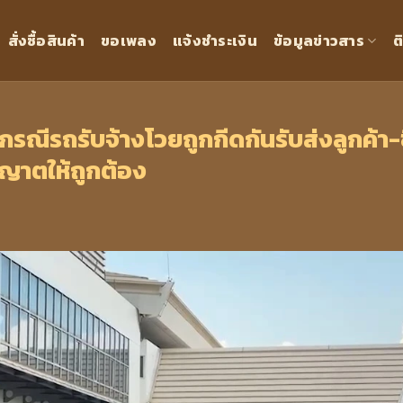
สั่งซื้อสินค้า
ขอเพลง
แจ้งชำระเงิน
ข้อมูลข่าวสาร
ต
ณีรถรับจ้างโวยถูกกีดกันรับส่งลูกค้า-ช
ุญาตให้ถูกต้อง