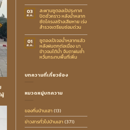
สะพานซูตองเป้ประกาศ
03
ปิดชั่วคราว หลังน้ำหลาก
ส.ค.
ซัดโครงสร้างเสียหาย เร่ง
สำรวจเตรียมซ่อมด่วน
ซูตองเป้เจอน้ำหลากแล้ว
01
หลังฝนตกต่อเนื่อง นา
ส.ค.
ข้าวจมใต้น้ำ จับตาฝนซ้ำ
หวั่นกระทบพื้นที่เพิ่ม
บทความที่เกี่ยวข้อง
ป
หมวดหมู่บทความ
ู้
ของกิ๋นบ้านเฮา
(13)
ข่าวสารทั่วไปบ้านเฮา
(371)