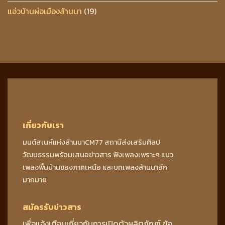
แอ่วบ้านผ่อเมืองล้านนา
(19)
เกี่ยวกับเรา
มนต์สเนห์แห่งล้านนาCM77 สถานีส่งเสริมศิลป
วัฒนธรรมพร้อมเสนอข่าวสาร ฟังเพลงเพราะๆ แนว
เพลงพื้นบ้านของภาคเหนือ และบทเพลงล้านนาอีก
มากมาย
สมัครรับข่าวสาร
เพื่อแจ้งเตือนเกี่ยวกับการเปิดตัวผลิตภัณฑ์ ข้อ