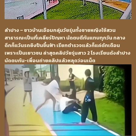
ลำปาง – ชาวบ้านเอือมกลุ่มวัยรุ่นทั้งชายหญิงใช้สวน
สาธารณะเป็นที่เคลียร์ปัญหา นัดตบตีกันแทบทุกวัน กลาง
ดึกก็แว้นรถยิงปืนขึ้นฟ้า เรียกตำรวจแล้วก็แค่ตักเตือน
เพราะเป็นเยาวชน ล่าสุดคลิปวัยรุ่นสาว 2 โรงเรียนดังลำปาง
นัดตบกัน-เพื่อนถ่ายคลิปแล้วหลุดว่อนเน็ต