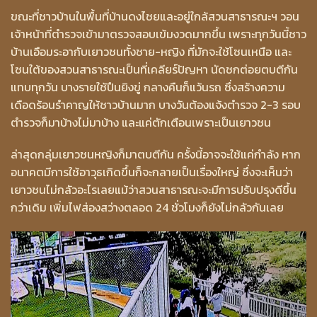
ขณะที่ชาวบ้านในพื้นที่บ้านดงไชยและอยู่ใกล้สวนสาธารณะฯ วอน
เจ้าหน้าที่ตำรวจเข้ามาตรวจสอบเข้มงวดมากขึ้น เพราะทุกวันนี้ชาว
บ้านเอือมระอากับเยาวชนทั้งชาย-หญิง ที่มักจะใช้โซนเหนือ และ
โซนใต้ของสวนสาธารณะเป็นที่เคลียร์ปัญหา นัดชกต่อยตบตีกัน
แทบทุกวัน บางรายใช้ปืนยิงขู่ กลางคืนก็แว้นรถ ซึ่งสร้างความ
เดือดร้อนรำคาญให้ชาวบ้านมาก บางวันต้องแจ้งตำรวจ 2-3 รอบ
ตำรวจก็มาบ้างไม่มาบ้าง และแค่ตักเตือนเพราะเป็นเยาวชน
ล่าสุดกลุ่มเยาวชนหญิงก็มาตบตีกัน ครั้งนี้อาจจะใช้แค่กำลัง หาก
อนาคตมีการใช้อาวุธเกิดขึ้นก็จะกลายเป็นเรื่องใหญ่ ซึ่งจะเห็นว่า
เยาวชนไม่กลัวอะไรเลยแม้ว่าสวนสาธารณะจะมีการปรับปรุงดีขึ้น
กว่าเดิม เพิ่มไฟส่องสว่างตลอด 24 ชั่วโมงก็ยังไม่กลัวกันเลย