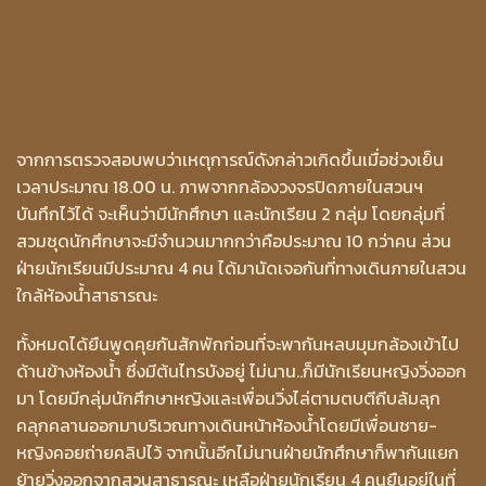
จากการตรวจสอบพบว่าเหตุการณ์ดังกล่าวเกิดขึ้นเมื่อช่วงเย็น
เวลาประมาณ 18.00 น. ภาพจากกล้องวงจรปิดภายในสวนฯ
บันทึกไว้ได้ จะเห็นว่ามีนักศึกษา และนักเรียน 2 กลุ่ม โดยกลุ่มที่
สวมชุดนักศึกษาจะมีจำนวนมากกว่าคือประมาณ 10 กว่าคน ส่วน
ฝ่ายนักเรียนมีประมาณ 4 คน ได้มานัดเจอกันที่ทางเดินภายในสวน
ใกล้ห้องน้ำสาธารณะ
ทั้งหมดได้ยืนพูดคุยกันสักพักก่อนที่จะพากันหลบมุมกล้องเข้าไป
ด้านข้างห้องน้ำ ซึ่งมีต้นไทรบังอยู่ ไม่นาน..ก็มีนักเรียนหญิงวิ่งออก
มา โดยมีกลุ่มนักศึกษาหญิงและเพื่อนวิ่งไล่ตามตบตีถีบล้มลุก
คลุกคลานออกมาบริเวณทางเดินหน้าห้องน้ำโดยมีเพื่อนชาย-
หญิงคอยถ่ายคลิปไว้ จากนั้นอีกไม่นานฝ่ายนักศึกษาก็พากันแยก
ย้ายวิ่งออกจากสวนสาธารณะ เหลือฝ่ายนักเรียน 4 คนยืนอยู่ในที่