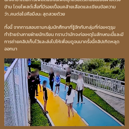
ข้าม โดยโพสต์เสื้อที่มีรอยเปื้อนคล้ายเลือดและเขียนข้อความ
ว่า..คนต่อไปคือมึงนะ สุดสวยด้วย
ทั้งนี้ จากการสอบถามกลุ่มนักศึกษาที่รู้จักกับกลุ่มที่ก่อเหตุรุม
ทำร้ายร่างกายฝ่ายนักเรียน ทราบว่ามักจะก่อเหตุในลักษณะนี้และมี
การถ่ายคลิปเก็บไว้และส่งไปให้เพื่อนดูจนมาครั้งนี้คลิปเกิดหลุด
ออกมา