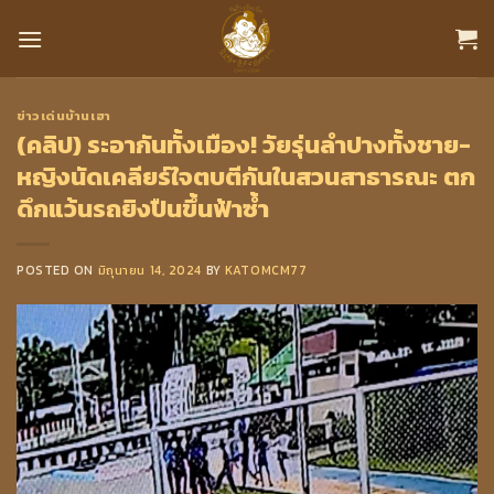
Skip
to
content
ข่าวเด่นบ้านเฮา
(คลิป) ระอากันทั้งเมือง! วัยรุ่นลำปางทั้งชาย-
หญิงนัดเคลียร์ใจตบตีกันในสวนสาธารณะ ตก
ดึกแว้นรถยิงปืนขึ้นฟ้าซ้ำ
POSTED ON
มิถุนายน 14, 2024
BY
KATOMCM77