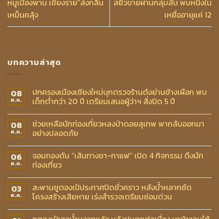
หมูเมืองพาน เชียงราย”ส่งกลิ่น
สยิวขายผ่านกลุ่มลับ พบหนึ่งใน
เหม็นคลุ้ง
เหยื่ออายุแค่ 12
บทความล่าสุด
ปกครองเมืองเชียงใหม่บุกตรวจร้านดังย่านช้างเผือก พบ
08
เด็กต่ำกว่า 20 ปี เตรียมเสนอผู้ว่าฯ สั่งปิด 5 ปี
ส.ค.
ช่วยเหลือนักท่องเที่ยวหลงป่าดอยสุเทพ พากลับออกมา
08
อย่างปลอดภัย
ส.ค.
จอมทองดัน “เส้นทางชา-กาแฟ” เปิด 4 กิจกรรม ดึงนัก
06
ท่องเที่ยว
ส.ค.
สะพานซูตองเป้ประกาศปิดชั่วคราว หลังน้ำหลากซัด
03
โครงสร้างเสียหาย เร่งสำรวจเตรียมซ่อมด่วน
ส.ค.