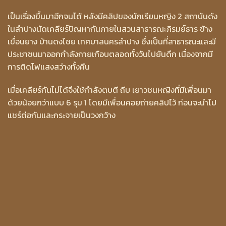
เป็นเรื่องขึ้นมาอีกจนได้ หลังมีคลิปของนักเรียนหญิง 2 สถาบันดัง
ในลำปางนัดเคลียร์ปัญหากันภายในสวนสาธารณะภิรมย์ธาร ข้าง
เขื่อนยาง บ้านดงไชย เทศบาลนครลำปาง ซึ่งเป็นที่สาธารณะและมี
ประชาชนมาออกกำลังกายเกือบตลอดทั้งวันไปยันดึก เนื่องจากมี
การติดไฟแสงสว่างทั้งคืน
เมื่อเคลียร์กันไม่ได้จึงใช้กำลังตบตี ถีบ เยาวชนหญิงที่มีเพื่อนมา
ด้วยน้อยกว่าแบบ 6 รุม 1 โดยมีเพื่อนคอยถ่ายคลิปไว้ ก่อนจะนำไป
แชร์ต่อกันและกระจายเป็นวงกว้าง