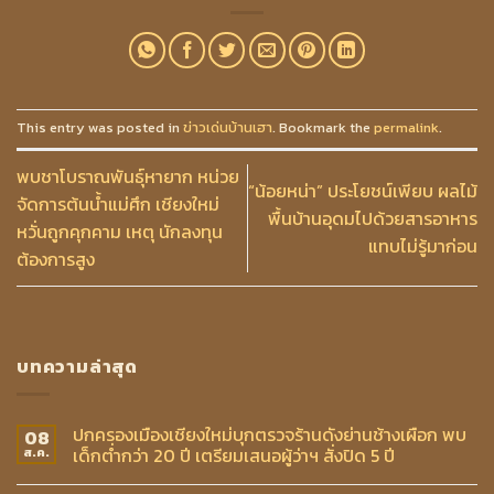
This entry was posted in
ข่าวเด่นบ้านเฮา
. Bookmark the
permalink
.
พบชาโบราณพันธุ์หายาก หน่วย
“น้อยหน่า” ประโยชน์เพียบ ผลไม้
จัดการต้นน้ำแม่ศึก เชียงใหม่
พื้นบ้านอุดมไปด้วยสารอาหาร
หวั่นถูกคุกคาม เหตุ นักลงทุน
แทบไม่รู้มาก่อน
ต้องการสูง
บทความล่าสุด
ปกครองเมืองเชียงใหม่บุกตรวจร้านดังย่านช้างเผือก พบ
08
เด็กต่ำกว่า 20 ปี เตรียมเสนอผู้ว่าฯ สั่งปิด 5 ปี
ส.ค.