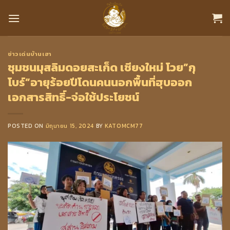
Skip
to
content
ข่าวเด่นบ้านเฮา
ชุมชนมุสลิมดอยสะเก็ด เชียงใหม่ โวย”กุ
โบร์”อายุร้อยปีโดนคนนอกพื้นที่ฮุบออก
เอกสารสิทธิ์-จ่อใช้ประโยชน์
POSTED ON
มิถุนายน 15, 2024
BY
KATOMCM77