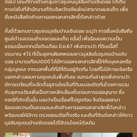
ต่อไป ขณะที่ทางด้านกลุ่มชาวชุมชนมุสลิมบ้านเชิงดอย ได้เดิน
ทางต่อไปที่สำนักงานที่ดินจังหวัดเชียงใหม่สาขาดอยสะเก็ด เพื่อ
ยื่นหนังสือคัดค้านการออกเอกสารสิทธิ์ดังกล่าวด้วย
ทั้งนี้ตัวแทนชาวชุมชนมุสลิมบ้านเชิงดอย ระบุว่า การยื่นหนังสือถึง
ศูนย์ดำรงธรรมอำเภอดอยสะเก็ด ครั้งนี้ เพื่อร้องขอความเป็น
ธรรมเนื่องจากเมื่อต้นเดือน มิ.ย.67 เพิ่งทราบว่า ที่ดินเนื้อที่
ประมาณ 4 ไร่ ที่เป็นสุสานฝังศพของชาวมุสลิมในชุมชนบ้านเชิง
ดอย มานานเกือบ100ปี ได้มีการออกเอกสารสิทธิ์ให้กับบุคคลหรือ
กลุ่มบุคคล จากนอกพื้นที่ที่มีที่ดินอยู่ติดกัน โดยที่ไม่มีการแจ้งหรือ
บอกกล่าวสอบถามชุมชนในพื้นที่เลย จนกระทั่งล่าสุดเพิ่งทราบว่า
มีการเตรียมที่จะจัดตั้งสุสานใหม่ในที่ดินแปลงติดกันโดยการรวม
กับสุสานเดิมเพื่อเป็นการหลีกเลี่ยงขั้นตอนการขออนุญาต ซึ่ง
กรณีที่เกิดขึ้นนั้น มองว่าเป็นเรื่องที่ไม่ถูกต้อง จึงต้องออกมา
ร้องขอความเป็นธรรมและคัดค้านการออกเอกสารสิทธิ์ดังกล่าว
พร้อมขอให้มีการ ตรวจสอบข้อเท็จจริง และคืนที่ดินดังกล่าวให้ชาว
มุสลิมชุมชนบ้านเชิงดอยได้ใช้ประโยชน์ดังเดิม