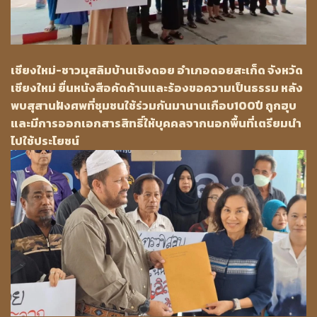
เชียงใหม่-ชาวมุสลิมบ้านเชิงดอย อำเภอดอยสะเก็ด จังหวัด
เชียงใหม่ ยื่นหนังสือคัดค้านและร้องขอความเป็นธรรม หลัง
พบสุสานฝังศพที่ชุมชนใช้ร่วมกันมานานเกือบ100ปี ถูกฮุบ
และมีการออกเอกสารสิทธิ์ให้บุคคลจากนอกพื้นที่เตรียมนำ
ไปใช้ประโยชน์