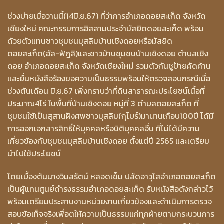
ช่วงบ่ายเมื่อวานนี้(14มิ.ย.67) ที่ว่าการอำเภอดอยสะเก็ด จังหวัด
เชียงใหม่ คณะกรรมการอิสลามประจำมัสยิดดอยสะเก็ด พร้อม
ด้วยตัวแทนชาวชุมชนมุสลิมบ้านเชิงดอยหรือมัสยิด
ดอยสะเก็ด(อัล-ฟัฎลิ)และชาวบ้านชุมชนบ้านเชิงดอย ตำบลเชิง
ดอย อำเภอดอยสะเก็ด จังหวัดเชียงใหม่ รวมตัวกันชูป้ายคัดค้าน
และยื่นหนังสือร้องขอความเป็นธรรมพร้อมให้ตรวจสอบกรณีเมื่อ
ช่วงต้นเดือน มิ.ย.67 เพิ่งทราบว่าที่ดินสาธารณะประโยชน์เนื้อที่
ประมาณ4ไร่ ในพื้นที่บ้านเชิงดอย หมู่ที่ 3 ตำบลดอยสะเก็ด ที่
ชุมชนใช้เป็นสุสานฝังศพชาวมุสลิม(กุโบร์)มานานเกือบ100ปี ได้มี
การออกเอกสารสิทธิ์ให้บุคคลหรือนิติบุคคลอื่น ที่ไม่ได้มีความ
เกี่ยวข้องกับชุมชนมุสลิมบ้านเชิงดอย ตั้งแต่ปี 2565 และเตรียม
นำไปใช้ประโยชน์
โดยเบื้องต้นนางวิมลรัตน์ หลอดเข็ม ปลัดอาวุโสอำเภอดอยสะเก็ด
เป็นผู้แทนศูนย์ดำรงธรรมอำเภอดอยสะเก็ด รับหนังสือดังกล่าวไว้
พร้อมเตรียมประสานงานหน่วยงานเกี่ยวข้องและดำเนินการตรวจ
สอบข้อเท็จจริงเพื่อตให้ความเป็นธรรมแก่ทุกฝ่ายตามกระบวนการ