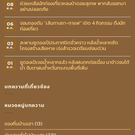
ช่วยเหลือนักท่องเที่ยวหลงป่าดอยสุเทพ พากลับออกมา
08
อย่างปลอดภัย
ส.ค.
จอมทองดัน “เส้นทางชา-กาแฟ” เปิด 4 กิจกรรม ดึงนัก
06
ท่องเที่ยว
ส.ค.
สะพานซูตองเป้ประกาศปิดชั่วคราว หลังน้ำหลากซัด
03
โครงสร้างเสียหาย เร่งสำรวจเตรียมซ่อมด่วน
ส.ค.
ซูตองเป้เจอน้ำหลากแล้ว หลังฝนตกต่อเนื่อง นาข้าวจมใต้
01
น้ำ จับตาฝนซ้ำหวั่นกระทบพื้นที่เพิ่ม
ส.ค.
บทความที่เกี่ยวข้อง
หมวดหมู่บทความ
ของกิ๋นบ้านเฮา
(13)
ข่าวสารทั่วไปบ้านเฮา
(371)