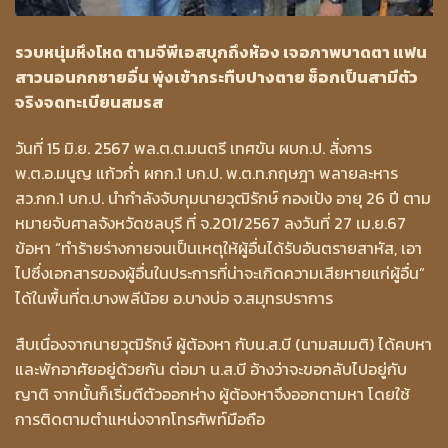
รวบหนุ่มหึงโหด ตามจีพีเอสบุกถึงห้อง เจอภาพบาดตา แฟน
สาวนอนกกชายอื่น พุ่งเข้ากระทืบปางตาย ช็อกเป็นสามีตัว
จริงจดทะเบียนสมรส
วันที่ 15 มิ.ย. 2567 พล.ต.ต.มนตรี เทศขัน ผบก.ป. สั่งการ
พ.ต.อ.มนูญ แก้วก่ำ ผกก.1 บก.ป. พ.ต.ท.กฤษฎา พลายละหาร
สว.กก.1 บก.ป. นำกำลังจับกุมนายวุฒิรักษ์ กองเป้ง อายุ 26 ปี ตาม
หมายจับศาลจังหวัดชลบุรี ที่ จ.201/2567 ลงวันที่ 27 เม.ย.67
ข้อหา “ทำร้ายร่างกายจนเป็นเหตุให้ผู้อื่นได้รับอันตรายสาหัส, เอา
ไปซึ่งเอกสารของผู้อื่นในประการที่น่าจะเกิดความเสียหายแก่ผู้อื่น”
ได้ในพื้นที่ต.บางพลีน้อย อ.บางบ่อ จ.สมุทรปราการ
สืบเนื่องจากนายวุฒิรักษ์ ผู้ต้องหา กับน.ส.บี (นามสมมติ) ได้คบหา
และพักอาศัยอยู่ด้วยกัน ต่อมา น.ส.บี อ้างว่าจะขอกลับไปอยู่กับ
ญาติ จากนั้นก็เริ่มตีตัวออกห่าง ผู้ต้องหาจึงออกตามหา โดยใช้
การติดตามตำแหน่งจากโทรศัพท์มือถือ