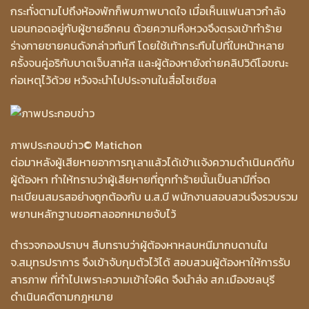
กระทั่งตามไปถึงห้องพักก็พบภาพบาดใจ เมื่อเห็นแฟนสาวกำลัง
นอนกอดอยู่กับผู้ชายอีกคน ด้วยความหึงหวงจึงตรงเข้าทำร้าย
ร่างกายชายคนดังกล่าวทันที โดยใช้เท้ากระทืบไปที่ใบหน้าหลาย
ครั้งจนคู่อริกับบาดเจ็บสาหัส และผู้ต้องหายังถ่ายคลิปวิดีโอขณะ
ก่อเหตุไว้ด้วย หวังจะนำไปประจานในสื่อโซเชียล
ภาพประกอบข่าว
© Matichon
ต่อมาหลังผู้เสียหายอาการทุเลาแล้วได้เข้าเเจ้งความดำเนินคดีกับ
ผู้ต้องหา ทำให้ทราบว่าผู้เสียหายที่ถูกทำร้ายนั้นเป็นสามีที่จด
ทะเบียนสมรสอย่างถูกต้องกับ น.ส.บี พนักงานสอบสวนจึงรวบรวม
พยานหลักฐานขอศาลออกหมายจับไว้
ตำรวจกองปราบฯ สืบทราบว่าผู้ต้องหาหลบหนีมากบดานใน
จ.สมุทรปราการ จึงเข้าจับกุมตัวไว้ได้ สอบสวนผู้ต้องหาให้การรับ
สารภาพ ที่ทำไปเพราะความเข้าใจผิด จึงนำส่ง สภ.เมืองชลบุรี
ดำเนินคดีตามกฎหมาย