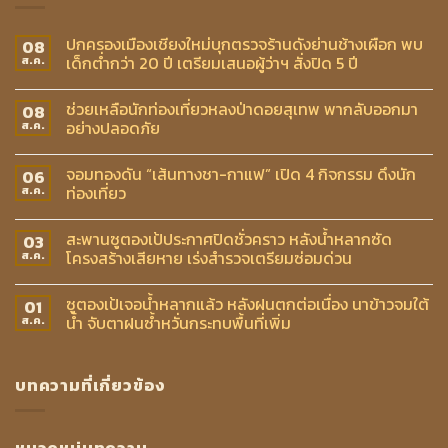
ปกครองเมืองเชียงใหม่บุกตรวจร้านดังย่านช้างเผือก พบ
08
เด็กต่ำกว่า 20 ปี เตรียมเสนอผู้ว่าฯ สั่งปิด 5 ปี
ส.ค.
ช่วยเหลือนักท่องเที่ยวหลงป่าดอยสุเทพ พากลับออกมา
08
อย่างปลอดภัย
ส.ค.
จอมทองดัน “เส้นทางชา-กาแฟ” เปิด 4 กิจกรรม ดึงนัก
06
ท่องเที่ยว
ส.ค.
สะพานซูตองเป้ประกาศปิดชั่วคราว หลังน้ำหลากซัด
03
โครงสร้างเสียหาย เร่งสำรวจเตรียมซ่อมด่วน
ส.ค.
ซูตองเป้เจอน้ำหลากแล้ว หลังฝนตกต่อเนื่อง นาข้าวจมใต้
01
น้ำ จับตาฝนซ้ำหวั่นกระทบพื้นที่เพิ่ม
ส.ค.
บทความที่เกี่ยวข้อง
หมวดหมู่บทความ