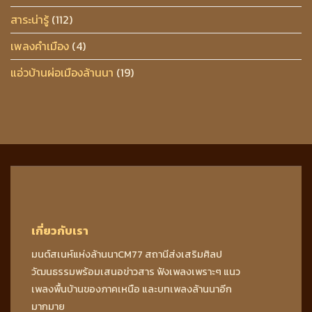
สาระน่ารู้
(112)
เพลงคำเมือง
(4)
แอ่วบ้านผ่อเมืองล้านนา
(19)
เกี่ยวกับเรา
มนต์สเนห์แห่งล้านนาCM77 สถานีส่งเสริมศิลป
วัฒนธรรมพร้อมเสนอข่าวสาร ฟังเพลงเพราะๆ แนว
เพลงพื้นบ้านของภาคเหนือ และบทเพลงล้านนาอีก
มากมาย