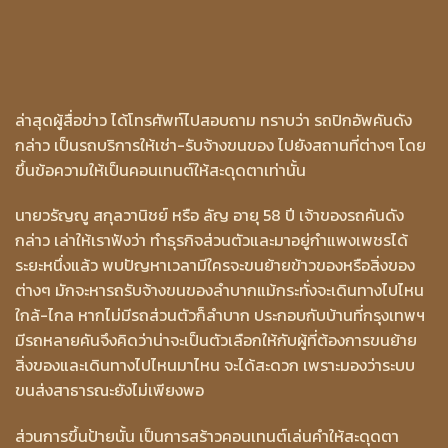
ล่าสุดผู้สื่อข่าว ได้โทรศัพท์ไปสอบถาม ทราบว่า รถปิกอัพคันดัง
กล่าว เป็นรถบริการให้เช่า-รับจ้างขนของ ไปยังสถานที่ต่างๆ โดย
ขึ้นข้อความให้เป็นคอนเทนต์ให้สะดุดตาเท่านั้น
นายวรัญญู สกุลวานิชย์ หรือ ลัญ อายุ 58 ปี เจ้าของรถคันดัง
กล่าว เล่าให้เราฟังว่า ทำธุรกิจส่วนตัวและมาอยู่กำแพงเพชรได้
ระยะหนึ่งแล้ว พบปัญหาเวลามีใครจะขนย้ายข้าวของหรือสิ่งของ
ต่างๆ มักจะหารถรับจ้างขนของลำบากแม้กระทั่งจะเดินทางไปไหน
ใกล้-ไกล หากไม่มีรถส่วนตัวก็ลำบาก ประกอบกับบ้านที่กรุงเทพฯ
มีรถหลายคันจึงคิดว่าน่าจะเป็นตัวเลือกให้กับผู้ที่ต้องการขนย้าย
สิ่งของและเดินทางไปไหนมาไหน จะได้สะดวก เพราะมองว่าระบบ
ขนส่งสาธารณะยังไม่เพียงพอ
ส่วนการขึ้นป้ายนั้น เป็นการสร้าวคอนเทนต์เล่นคำให้สะดุดตา