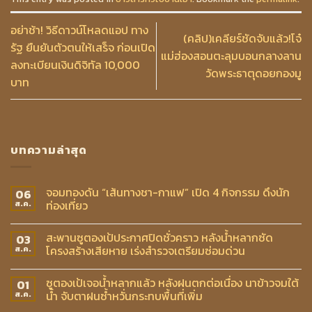
อย่าช้า! วิธีดาวน์โหลดแอป ทาง
(คลิป)เคลียร์ชัดจับแล้ว!โจ๋
รัฐ ยืนยันตัวตนให้เสร็จ ก่อนเปิด
แม่ฮ่องสอนตะลุมบอนกลางลาน
ลงทะเบียนเงินดิจิทัล 10,000
วัดพระธาตุดอยกองมู
บาท
บทความล่าสุด
จอมทองดัน “เส้นทางชา-กาแฟ” เปิด 4 กิจกรรม ดึงนัก
06
ท่องเที่ยว
ส.ค.
สะพานซูตองเป้ประกาศปิดชั่วคราว หลังน้ำหลากซัด
03
โครงสร้างเสียหาย เร่งสำรวจเตรียมซ่อมด่วน
ส.ค.
ซูตองเป้เจอน้ำหลากแล้ว หลังฝนตกต่อเนื่อง นาข้าวจมใต้
01
น้ำ จับตาฝนซ้ำหวั่นกระทบพื้นที่เพิ่ม
ส.ค.