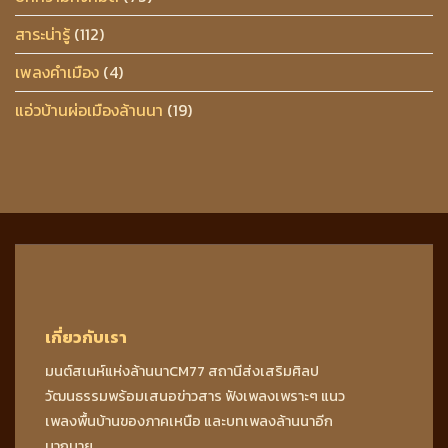
สาระน่ารู้
(112)
เพลงคำเมือง
(4)
แอ่วบ้านผ่อเมืองล้านนา
(19)
เกี่ยวกับเรา
มนต์สเนห์แห่งล้านนาCM77 สถานีส่งเสริมศิลป
วัฒนธรรมพร้อมเสนอข่าวสาร ฟังเพลงเพราะๆ แนว
เพลงพื้นบ้านของภาคเหนือ และบทเพลงล้านนาอีก
มากมาย