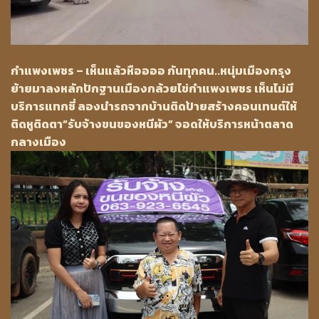
กำแพงเพชร – เห็นแล้วหืออออ กันทุกคน..หนุ่มเมืองกรุง
ย้ายมาลงหลักปักฐานเมืองกล้วยไข่กำแพงเพชร เห็นไม่มี
บริการแทกซี่ ลองนำรถจากบ้านติดป้ายสร้างคอนเทนต์ให้
ติดหูติดตา“รับจ้างขนของหนีผัว” จอดให้บริการหน้าตลาด
กลางเมือง