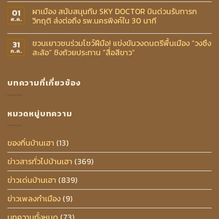
ผาเมือง สนับสนุนทีม SKY DOCTOR บินด่วนรับทารก
01
วิกฤติ ส่งต่อถึง รพ.นครพิงค์ใน 30 นาที
ส.ค.
ชวนเยาวชนร่วมโชว์ฝีมือ! แข่งขันวงดนตรีพื้นเมือง “วงซึง
31
สะล้อ” ชิงถ้วยประทาน “สื่อสีขาว”
ก.ค.
บทความที่เกี่ยวข้อง
หมวดหมู่บทความ
ของกิ๋นบ้านเฮา
(13)
ข่าวสารทั่วไปบ้านเฮา
(369)
ข่าวเด่นบ้านเฮา
(839)
ข่าวเพลงกำเมือง
(9)
บทความทั้งหมด
(73)