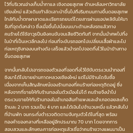
ไว้ที่บริเวณอ่างเก็บน้ำกาแล เชิงดอยสุเทพ ด้านหลังมหาวิทยาลัย
เชียงใหม่ แล้วเดินเท้าลัดเลาะป่าขึ้นไปถึงริมถนนทางขึ้นดอยสุเทพ
ใกล้กับน้ำตกผาลาดและเรียกรถยนต์โดยสารผ่านแอปพลิชันให้มา
รับที่จุดดังกล่าว ซึ่งเมื่อขึ้นไปนั่งบนเบาะด้านหลังรถแล้วทาง
คนร้ายได้ใช้อาวุธปืนยิงคนขับจนเสียชีวิตทันที จากนั้นนำศพไปทิ้ง
ในป่าที่เป็นเหวลึกลงไป ก่อนที่จะขับรถออกไปเปลี่ยนเสื้อผ้าและไป
ก่อเหตุชิงทองบนห้างดัง เสร็จแล้วนำรถไปจอดทิ้งไว้ในป่าข้างทาง
ขึ้นดอยสุเทพ
จากนั้นกลับไปเอารถของตัวเองที่จอดทิ้งไว้ใช้ขับตระเวนนำทองที่
ชิงมาได้ไปขายย่านกาดหลวงเชียงใหม่ แต่ไม่มีร้านใดรับซื้อ
เนื่องจากเห็นสัญลักษณ์ของร้านทองที่คนร้ายก่อเหตุติดอยู่ ซึ่ง
หลังจากที่ขายให้กับร้านทองในตัวเมืองไม่ได้ คนร้ายจึงนำไป
ตระเวนขายให้กับร้านทองในอำเภอสันกำแพงและอำเภอดอยสะเก็ด
ร้านละ 2 บาท รวมเป็น 4 บาท และได้เงินไปจำนวนหนึ่ง แล้วกลับไป
ที่บ้านพัก จนกระทั่งตำรวจติดตามจับกุมตัวได้ในที่สุด พร้อม
ทองคำของกลางที่เหลืออยู่อีกประมาณ 70 บาท โดยจากการ
สอบสวนและลักษณะการก่อเหตุแล้วเชื่อว่าคนร้ายวางแผนมาเป็น