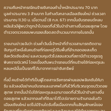
ความคืบหน้ากรณีคนร้ายชิงทองคำน้ำหนักประมาณ 70 บาท
มูลค่าประมาณ 3 ล้านบาท ในห้างดังกลางเมืองเชียงใหม่ ช่วงเวลา
ประมาณ 11.30 น. เมื่อวานนี้ (8 ก.ค. 67) จากนั้นขับรถยนต์หลบ
หนีแล้วมีผู้พบว่าถูกนำไปจอดทิ้งไว้ในป่าข้างทางขึ้นดอยสุเทพ โดย
ตำรวจตรวจสอบพบรอยเลือดสดจำนวนมากภายในรถนั้น
รายงานข่าวแจ้งว่า ช่วงค่ำวันนี้เจ้าหน้าที่ตำรวจสามารถติดตาม
จับกุมตัวหนึ่งในคนร้ายที่ก่อเหตุได้ในพื้นที่อำเภอดอยสะเก็ด
จังหวัดเชียงใหม่ และควบคุมตัวไปสอบสวนที่สถานีตำรวจภูธรภู
พิงคราชนิเวศน์ โดยเบื้องต้นพบว่ารถยนต์ที่คนร้ายใช้ก่อเหตุและ
หลบหนีนั้นเป็นรถที่ได้มาจากการฆ่าชิงทรัพย์
ทั้งนี้ คนร้ายได้ทำทีเป็นผู้โดยสารเรียกรถผ่านแอปพลิเคชันให้มา
รับ แล้วลงมือฆ่าคนขับรถและเอาศพไปทิ้งไว้ที่บริเวณจุดชมวิวดอย
สุเทพ จากนั้นนำไปใช้ก่อเหตุและเอามาจอดทิ้งไว้ในป่าข้างทางขึ้น
ดอยสุเทพ แล้วเอาทองคำที่ชิงมาได้ไปเร่ขายตามร้านทองในตัว
เมืองเชียงใหม่ แต่ไม่มีร้านใดรับซื้อเนื่องจากเห็นสัญลักษณ์ของ
ร้านทองที่คนร้ายก่อเหตุติดอยู่ และแจ้งเบาะแสให้ตำรวจทราบ จน