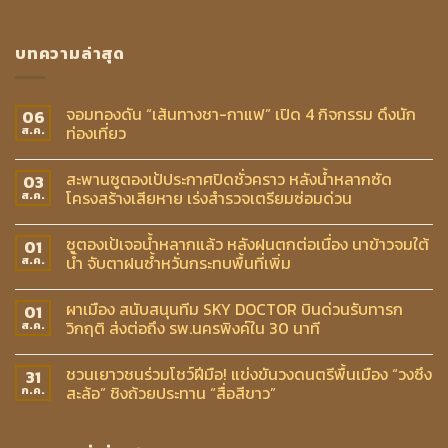
บทความล่าสุด
จอมทองดัน “เส้นทางชา-กาแฟ” เปิด 4 กิจกรรม ดึงนัก
06
ท่องเที่ยว
ส.ค.
สะพานซูตองเป้ประกาศปิดชั่วคราว หลังน้ำหลากซัด
03
โครงสร้างเสียหาย เร่งสำรวจเตรียมซ่อมด่วน
ส.ค.
ซูตองเป้เจอน้ำหลากแล้ว หลังฝนตกต่อเนื่อง นาข้าวจมใต้
01
น้ำ จับตาฝนซ้ำหวั่นกระทบพื้นที่เพิ่ม
ส.ค.
ผาเมือง สนับสนุนทีม SKY DOCTOR บินด่วนรับทารก
01
วิกฤติ ส่งต่อถึง รพ.นครพิงค์ใน 30 นาที
ส.ค.
ชวนเยาวชนร่วมโชว์ฝีมือ! แข่งขันวงดนตรีพื้นเมือง “วงซึง
31
สะล้อ” ชิงถ้วยประทาน “สื่อสีขาว”
ก.ค.