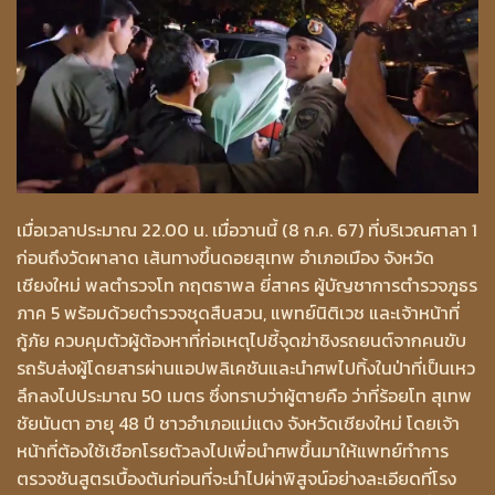
เมื่อเวลาประมาณ 22.00 น. เมื่อวานนี้ (8 ก.ค. 67) ที่บริเวณศาลา 1
ก่อนถึงวัดผาลาด เส้นทางขึ้นดอยสุเทพ อำเภอเมือง จังหวัด
เชียงใหม่ พลตำรวจโท กฤตธาพล ยี่สาคร ผู้บัญชาการตำรวจภูธร
ภาค 5 พร้อมด้วยตำรวจชุดสืบสวน, แพทย์นิติเวช และเจ้าหน้าที่
กู้ภัย ควบคุมตัวผู้ต้องหาที่ก่อเหตุไปชี้จุดฆ่าชิงรถยนต์จากคนขับ
รถรับส่งผู้โดยสารผ่านแอปพลิเคชันและนำศพไปทิ้งในป่าที่เป็นเหว
ลึกลงไปประมาณ 50 เมตร ซึ่งทราบว่าผู้ตายคือ ว่าที่ร้อยโท สุเทพ
ชัยนันตา อายุ 48 ปี ชาวอำเภอแม่แตง จังหวัดเชียงใหม่ โดยเจ้า
หน้าที่ต้องใช้เชือกโรยตัวลงไปเพื่อนำศพขึ้นมาให้แพทย์ทำการ
ตรวจชันสูตรเบื้องต้นก่อนที่จะนำไปผ่าพิสูจน์อย่างละเอียดที่โรง