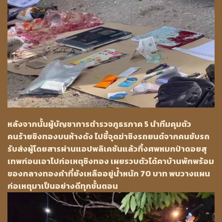
หลังจากนั้นผู้บัญชาการตำรวจภูธรภาค 5 นำทีมคุมตัว
คนร้ายชิงทองบนห้างดัง ไปชี้จุดฆ่าชิงรถยนต์จากคนขับรถ
รับส่งผู้โดยสารผ่านแอปพลิเคชันแล้วทิ้งศพหมกป่าดอยสุ
เทพก่อนเอาไปก่อเหตุชิงทอง เผยรวบตัวได้คาบ้านพักพร้อม
ของกลางทองคำที่ยังเหลืออยู่น้ำหนัก 70 บาท พบวางแผน
ก่อเหตุมาเป็นอย่างดีทุกขั้นตอน