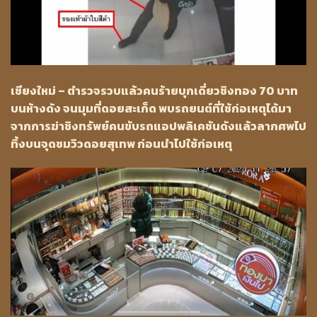
เชียงใหม่ – ตำรวจรวบแล้วคนร้ายบุกเดี่ยวชิงทอง 70 บาท
บนห้างดัง จนมุมที่ดอยสะเก็ด พบรถยนต์ที่ใช้ก่อเหตุได้มา
จากการฆ่าชิงทรัพย์คนขับรถแอปพลิเคชันดังแล้วลากศพไป
ทิ้งบนจุดชมวิวดอยสุเทพ ก่อนนำไปใช้ก่อเหตุ