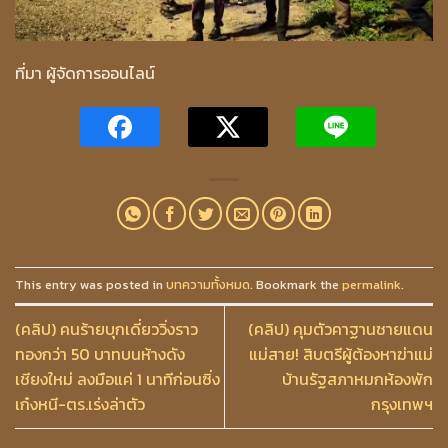
ที่มา ผู้จัดการออนไลน์
This entry was posted in
บทความทั้งหมด
. Bookmark the
permalink
.
(คลิป) คนร้ายบุกเดี่ยววิ่งราว
(คลิป) คุมตัวคาฐานชายแดน
ทองกว่า 50 บาทบนห้างดัง
แม่สาย! สิบตรีผู้ต้องหาฆ่าแม่
เชียงใหม่ ลงมือแค่ 1 นาทีก่อนซิ่ง
บ้านรัฐสภาหมกห้องพัก
เก๋งหนี-ตร.เร่งล่าตัว
กรุงเทพฯ