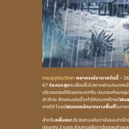
กรมอุตุนิยมวิทยา
พยากรณ์อากาศวันนี้
– 26
67
ร่องมรสุม
จะเลื่อนขึ้นไปพาดผ่านประเทศเ
บริเวณตอนใต้ของประเทศจีน ประกอบกับมรสุม
อ่าวไทย ลักษณะเช่นนี้จะทำให้ประเทศไทยมี
ฝน
ภาคใต้ โดยมี
ฝนตกหนักมากบางพื้นที่
ในภาคต
สำหรับ
คลื่นลม
บริเวณทะเลอันดามันและอ่าวไ
ประมาณ 2 เมตร ส่วนทะเลอันดามันตอนล่างและอ่