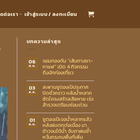
ิดต่อเรา
เข้าสู่ระบบ / ลงทะเบียน
บทความล่าสุด
ง
จอมทองดัน “เส้นทางชา-
06
กาแฟ” เปิด 4 กิจกรรม
ส.ค.
ดึงนักท่องเที่ยว
สะพานซูตองเป้ประกาศ
03
ปิดชั่วคราว หลังน้ำหลาก
ส.ค.
ซัดโครงสร้างเสียหาย เร่ง
สำรวจเตรียมซ่อมด่วน
ซูตองเป้เจอน้ำหลากแล้ว
01
หลังฝนตกต่อเนื่อง นา
ส.ค.
ข้าวจมใต้น้ำ จับตาฝนซ้ำ
หวั่นกระทบพื้นที่เพิ่ม