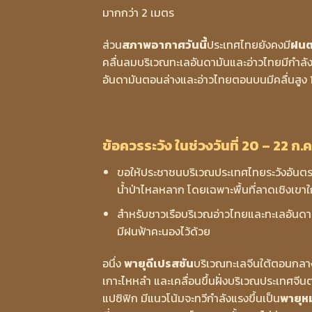
มากกว่า 2 เมตร
ส่วน
สภาพอากาศวันนี้
ประเทศไทยยังคงมี
ฝนต
คลื่นลมบริเวณทะเลอันดามันและอ่าวไทยมีกำล
อันดามันตอนล่างและอ่าวไทยตอนบนมีคลื่นสูง 1
ข้อควรระวัง ในช่วงวันที่ 20 – 22 ก.ค
ขอให้ประชาชนบริเวณประเทศไทยระวังอันตร
น้ำป่าไหลหลาก โดยเฉพาะพื้นที่ลาดเชิงเขาใก
สำหรับชาวเรือบริเวณอ่าวไทยและทะเลอันดามั
มีฝนฟ้าคะนองไว้ด้วย
อนึ่ง
พายุดีเปรสชัน
บริเวณทะเลจีนใต้ตอนกลาง
เกาะไหหลำ และเคลื่อนขึ้นฝั่งบริเวณประเทศจีน
แปซิฟิก มีแนวโน้มจะทวีกำลังแรงขึ้นเป็น
พายุห