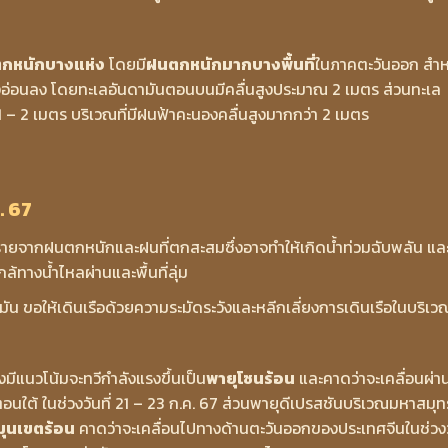
กหนักบางแห่ง
โดยมี
ฝนตกหนักมากบางพื้นที่
ในภาคตะวันออก สำห
ังอ่อนลง โดยทะเลอันดามันตอนบนมีคลื่นสูงประมาณ 2 เมตร ส่วนทะเล
 – 2 เมตร บริเวณที่มีฝนฟ้าคะนองคลื่นสูงมากกว่า 2 เมตร
. 67
ายจากฝนตกหนักและฝนที่ตกสะสมซึ่งอาจทำให้เกิดน้ำท่วมฉับพลัน แล
ล้ทางน้ำไหลผ่านและพื้นที่ลุ่ม
น ขอให้เดินเรือด้วยความระมัดระวังและหลีกเลี่ยงการเดินเรือในบริเวณ
มีแนวโน้มจะทวีกำลังแรงขึ้นเป็น
พายุโซนร้อน
และคาดว่าจะเคลื่อนผ่า
ตอนใต้ ในช่วงวันที่ 21 – 23 ก.ค. 67 ส่วนพายุดีเปรสชันบริเวณมหาสมุท
มุนเขตร้อน
คาดว่าจะเคลื่อนไปทางด้านตะวันออกของประเทศจีนในช่วง