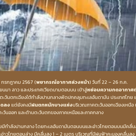
 กรกฎาคม 2567 (
พยากรณ์อากาศล่วงหน้า
) วันที่ 22 – 26 ก.ค.
มียนมา ลาว และประเทศเวียดนามตอนบน เข้าสู่
หย่อมความกดอากาศต
ตะวันตกเฉียงใต้กำลังปานกลางพัดปกคลุมทะเลอันดามัน ประเทศไทย 
ลดลง
แต่ยังคงมี
ฝนตกหนักบางแห่ง
บริเวณภาคตะวันออกเฉียงเหนือ 
ะวันออก และด้านตะวันตกของภาคเหนือและภาคกลาง
ทยมีกำลังปานกลาง โดยทะเลอันดามันตอนบนและอ่าวไทยตอนบนมีคลื่นส
าวไทยตอนล่าง มีคลื่นสูง 1 – 2 เมตร บริเวณที่มีฝนฟ้าคะนองคลื่นสูง