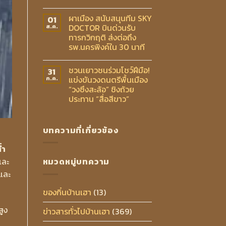
ผาเมือง สนับสนุนทีม SKY
01
DOCTOR บินด่วนรับ
ส.ค.
ทารกวิกฤติ ส่งต่อถึง
รพ.นครพิงค์ใน 30 นาที
ชวนเยาวชนร่วมโชว์ฝีมือ!
31
แข่งขันวงดนตรีพื้นเมือง
ก.ค.
“วงซึงสะล้อ” ชิงถ้วย
ประทาน “สื่อสีขาว”
บทความที่เกี่ยวข้อง
่ำ
หมวดหมู่บทความ
และ
และ
ของกิ๋นบ้านเฮา
(13)
ูง
ข่าวสารทั่วไปบ้านเฮา
(369)