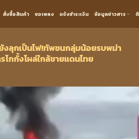
สั่งซื้อสินค้า
ขอเพลง
แจ้งชำระเงิน
ข้อมูลข่าวสาร
ต
”ยังลุกเป็นไฟ!ทัพชนกลุ่มน้อยรบพม่า
ารโกกั้งโผล่ใกล้ชายแดนไทย