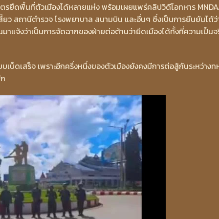
ตรยึดพื้นที่ตัวเมืองได้หลายแห่ง พร้อมเผยแพร่คลิปวิดีโอทหาร MND
ี้ยว สถานีตำรวจ โรงพยาบาล สนามบิน และอื่นๆ ซึ่งเป็นการยืนยันได้ว่
นมาแจ้งว่าเป็นการจัดฉากของฝ่ายต่อต้านว่ายึดเมืองได้ทั้งที่ความเป็นจร
บ็ดเสร็จ เพราะอีกครึ่งหนึ่งของตัวเมืองยังคงมีการต่อสู้กันระหว่างท
ัก