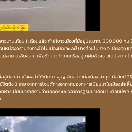
ลายาวนานเกือบ 1 เดือนแล้ว ทำให้ชาวเมืองที่มีอยู่ประมาณ 300,000 คน ไ
หนีสงครามลงทางใต้ไปเมืองมัณฑะเลย์ บางส่วนไปทาง จ.เชียงตุง แล
 อ.แม่สาย จ.เชียงราย เพื่อข้ามมาทำงานหรืออยู่อาศัยชั่วคราวในประเทศไ
ดังกล่าวยังคงทำให้เกิดการสูญเสียอย่างต่อเนื่อง ล่าสุดเมื่อวันที่ 25
ียชีวิตถึง 3 ราย จากการโจมตีทางอากาศของทหารเมียนมาในเมืองล่าเสี้
ะทหารเมียนมารายงานว่าตลอดระยะเวลาการสู้รบมาเกือบ 1 เดือนมีพลเ
ย