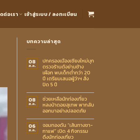
ิดต่อเรา
เข้าสู่ระบบ / ลงทะเบียน
บทความล่าสุด
ปกครองเมืองเชียงใหม่บุก
08
ตรวจร้านดังย่านช้าง
ส.ค.
เผือก พบเด็กต่ำกว่า 20
ปี เตรียมเสนอผู้ว่าฯ สั่ง
ปิด 5 ปี
ช่วยเหลือนักท่องเที่ยว
08
หลงป่าดอยสุเทพ พากลับ
ส.ค.
ออกมาอย่างปลอดภัย
จอมทองดัน “เส้นทางชา-
06
กาแฟ” เปิด 4 กิจกรรม
ส.ค.
ดึงนักท่องเที่ยว