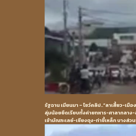
รัฐฉาน เมียนมา – โชว์คลิป..”ลาเสี้ยว-เ
ลุ่มน้อยยึดเรียบทั้งค่ายทหาร-ศาลากลาง
เข้ามัณฑะเลย์-เชียงตุง-ท่าขี้เหล็ก บางส