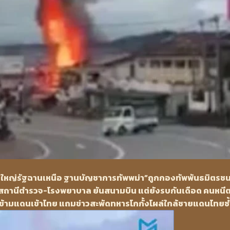
มืองใหญ่รัฐฉานเหนือ ฐานบัญชาการทัพพม่า”ถูกกองทัพพันธมิตรช
-สถานีตำรวจ-โรงพยาบาล ยันสนามบิน แต่ยังรบกันเดือด คนหนี
่วนข้ามแดนเข้าไทย แถมข่าวสะพัดทหารโกกั้งโผล่ใกล้ชายแดนไทยซ้