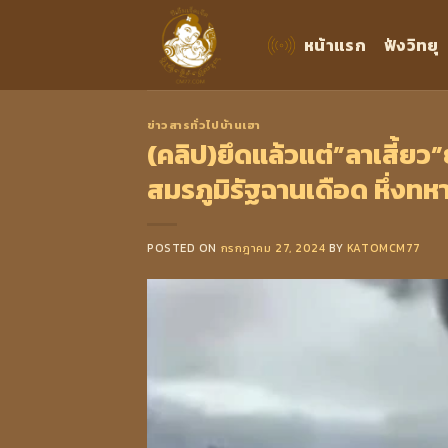
Skip
to
หน้าแรก
ฟังวิทยุ
content
ข่าวสารทั่วไปบ้านเฮา
(คลิป)ยึดแล้วแต่”ลาเสี้ยว
สมรภูมิรัฐฉานเดือด หึ่งทห
POSTED ON
กรกฎาคม 27, 2024
BY
KATOMCM77