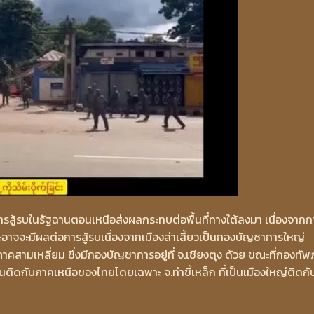
สู้รบในรัฐฉานตอนเหนือส่งผลกระทบต่อพื้นที่ทางใต้ลงมา เนื่องจากก
ละอาจจะมีผลต่อการสู้รบเนื่องจากเมืองล่าเสี้ยวเป็นกองบัญชาการใหญ่
สามเหลี่ยม ซึ่งมีกองบัญชาการอยู่ที่ จ.เชียงตุง ด้วย ขณะที่กองทั
ติดกับภาคเหนือของไทยโดยเฉพาะ จ.ท่าขี้เหล็ก ที่เป็นเมืองใหญ่ติดกั