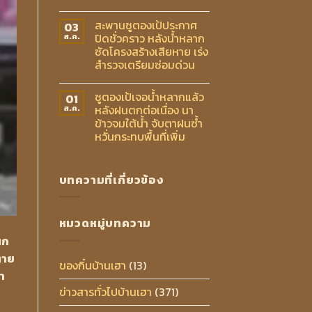
สะพานซูตองเป้ประกาศ
03
ปิดชั่วคราว หลังน้ำหลาก
ส.ค.
ซัดโครงสร้างเสียหาย เร่ง
สำรวจเตรียมซ่อมด่วน
ซูตองเป้เจอน้ำหลากแล้ว
01
หลังฝนตกต่อเนื่อง นา
ส.ค.
ข้าวจมใต้น้ำ จับตาฝนซ้ำ
หวั่นกระทบพื้นที่เพิ่ม
บทความที่เกี่ยวข้อง
หมวดหมู่บทความ
นก
ตาย
ของกิ๋นบ้านเฮา
(13)
ำ
ข่าวสารทั่วไปบ้านเฮา
(371)