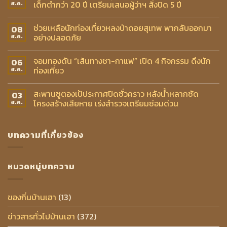
เด็กต่ำกว่า 20 ปี เตรียมเสนอผู้ว่าฯ สั่งปิด 5 ปี
ส.ค.
ช่วยเหลือนักท่องเที่ยวหลงป่าดอยสุเทพ พากลับออกมา
08
อย่างปลอดภัย
ส.ค.
จอมทองดัน “เส้นทางชา-กาแฟ” เปิด 4 กิจกรรม ดึงนัก
06
ท่องเที่ยว
ส.ค.
สะพานซูตองเป้ประกาศปิดชั่วคราว หลังน้ำหลากซัด
03
โครงสร้างเสียหาย เร่งสำรวจเตรียมซ่อมด่วน
ส.ค.
บทความที่เกี่ยวข้อง
หมวดหมู่บทความ
ของกิ๋นบ้านเฮา
(13)
ข่าวสารทั่วไปบ้านเฮา
(372)