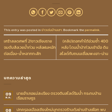
This entry was posted in
ข่าวเด่นบ้านเฮา
. Bookmark the
permalink
.
เศร้าสลดศพที่ 2!ชาวเชียงราย
(คลิป)ดอกคำใต้อ่วมซ้ำ 400
จมดับสังเวยน้ำท่วม หลังฝนหนัก
หลัง โดนน้ำป่าท่วมเช้ามือ ดิน
ต่อเนื่อง-น้ำหลากทะลัก
สไลด์ทับถนนเชื่อมพะเยา-น่าน
บทความล่าสุด
นายอำเภอแม่สะเรียง ตรวจดินสไลด์ริมน้ำ กระทบบ้าน
09
เรือนราษฎร
ส.ค.
ปกครองเมืองเชียงใหม่บุกตรวจร้านดังย่านช้างเผือก พบ
08