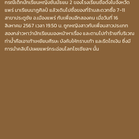
กรณีเด็กนักเรียนหญิงชั้นมัธยม 2 ของโรงเรียนชื่อดังในจังหวัด
แพร่ มาเรียนนาฏศิลป์ แล้วเดินไปชื้อของที่ร้านสะดวกซื้อ 7-11
สาขาประตูชัย อ.เมืองแพร่ กับเพื่อนอีกสองคน เมื่อวันที่ 16
สิงหาคม 2567 เวลา 19.50 น. ถูกหญิงสาวกับเพื่อนสาวประเกท
สองกล่าวหาว่านักเรียนมองหน้าหาเรื่อง และตามไปทำร้ายที่บริเวณ
ท่าน้ำคือเอาเท้าเหยียบศีรษะ บังคับให้กราบเท้า และรีดไถเงิน ซึ่งมี
การนำคลิปไปเผยแพร่กระฉ่อนโลกโซเชียลฯ นั้น