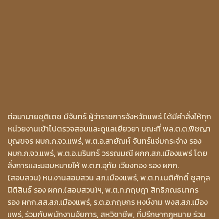
ต่อมานายชุติเดช มีจันทร์ ผู้ว่าราชการจังหวัดแพร่ ได้มีคำสั่งให้ทุก
หน่วยงานเข้าไปตรวจสอบและดูแลเยียวยา ขณะที่ พล.ต.ต.พิชญา
บุญขจร ผบก.ภ.จว.แพร่, พ.ต.อ.สายัณห์ จันทร์แจ่มกระจ่าง รอง
ผบก.ภ.จว.แพร่, พ.ต.อ.นรินทร์ วรรณมณี ผกก.สภ.เมืองแพร่ โดย
สั่งการและมอบหมายให้ พ.ต.ท.อุทัย เวียงทอง รอง ผกก.
(สอบสวน) หน.งานสอบสวน สภ.เมืองแพร่, พ.ต.ท.เนติศักดิ์ ชูสกุล
นิติสินธ์ รอง ผกก.(สอบสวน)ฯ, พ.ต.ท.กฤษฎา สิทธิภณธนากร
รอง ผกก.สส.สภ.เมืองแพร่, ร.ต.อ.กฤษกร หงษ์งาม พงส.สภ.เมือง
แพร่, ร่วมกับพนักงานอัยการ, สหวิชาชีพ, ที่ปรีกษากฎหมาย ร่วม