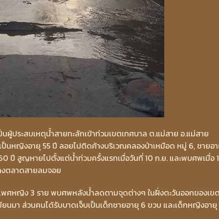
ป็นผู้ประสบเหตุน้ำสายทะลักเข้าท่วมเขตเทศบาล ต.แม่สาย อ.แม่สาย
ป็นหญิงอายุ 55 ปี ลอยไปติดค้างบริเวณคลองป่าเหมือด หมู่ 6, ชายอา
ปี สูญหายไปตั้งแต่น้ำท่วมครั้งแรกเมื่อวันที่ 10 ก.ย. และพบศพเมื่อ 
งลงตลาดสายลมจอย
และเพศหญิง 3 ราย พบศพหลังน้ำลดตามจุดต่างๆ ในฝั่งตะวันออกของเข
ยนมา ส่วนคนได้รับบาดเจ็บเป็นเด็กชายอายุ 6 ขวบ และเด็กหญิงอายุ