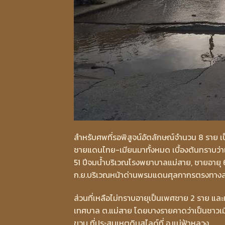
สำหรับศพที่รอพิสูจน์อัตลักษณ์จำนวน 8 ราย เ
ชายแดนไทย-เมียนมาทั้งหมด เบื้องต้นทราบว่าเ
51 ปีจมน้ำบริเวณโรงพยาบาลแม่สาย, ชายอายุ 60 
ก.ย.บริเวณหน้าด่านพรมแดนศุลกากรตรงทา
ส่วนที่เหลือไม่ทราบอายุเป็นเพศชาย 2 ราย 
เทศบาล ต.แม่สาย โดยบางรายคาดว่าเป็นชาวเมี
ขวบ ที่ประสบเหตุดินสไลด์ที่ อ.แม่ฟ้าหลวง