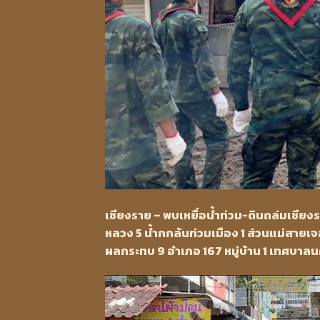
เชียงราย – พบเหยื่อน้ำท่วม-ดินถล่มเชียงร
หลวง 5 น้ำกกล้นท่วมเมือง 1 ส่วนแม่สายเจอผู
ผลกระทบ 9 อำเภอ 167 หมู่บ้าน 1 เทศบาลนค