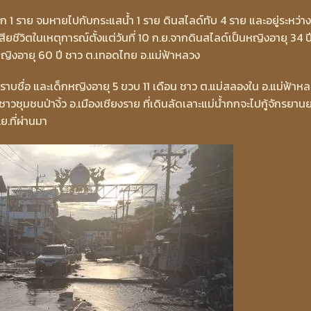
าก 1 ราย จมหายไปกับกระแสน้ำ 1 ราย ดินสไลด์ทับ 4 ราย และอยู่ระหว่าง
สียชีวิตในเหตุการณ์ตั้งแต่วันที่ 10 ก.ย.จากดินสไลด์เป็นหญิงอายุ 34 ป
ญิงอายุ 60 ปี ชาว ต.เทอดไทย อ.แม่ฟ้าหลวง
ไม่ทราบชื่อ และเด็กหญิงอายุ 5 ขวบ 11 เดือน ชาว ต.แม่สลองใน อ.แม่ฟ้าห
ายชาวชุมชนป่างิ้ว อ.เมืองเชียงราย ที่เดินลัดเลาะแม่น้ำกกจะไปกู้จักรยาน
ย.ที่ผ่านมา