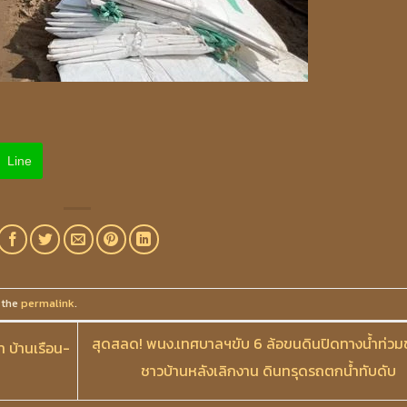
Line
 the
permalink
.
สุดสลด! พนง.เทศบาลฯขับ 6 ล้อขนดินปิดทางน้ำท่วม
า บ้านเรือน-
ชาวบ้านหลังเลิกงาน ดินทรุดรถตกน้ำทับดับ