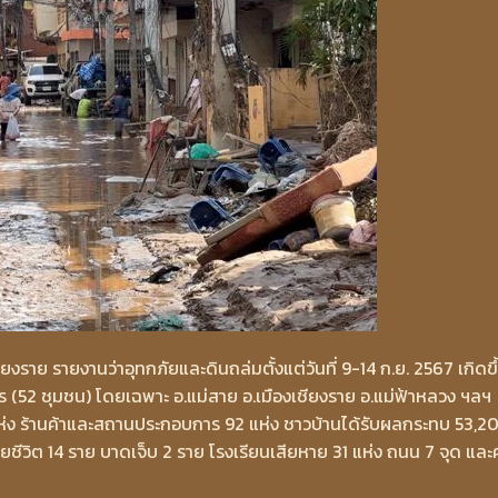
ราย รายงานว่าอุทกภัยและดินถล่มตั้งแต่วันที่ 9-14 ก.ย. 2567 เกิดขึ
ร (52 ชุมชน) โดยเฉพาะ อ.แม่สาย อ.เมืองเชียงราย อ.แม่ฟ้าหลวง ฯลฯ
่ง ร้านค้าและสถานประกอบการ 92 แห่ง ชาวบ้านได้รับผลกระทบ 53,2
เสียชีวิต 14 ราย บาดเจ็บ 2 ราย โรงเรียนเสียหาย 31 แห่ง ถนน 7 จุด แล