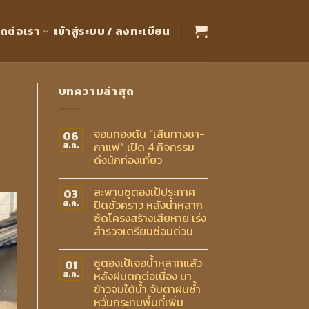
ิดต่อเรา
เข้าสู่ระบบ / ลงทะเบียน
บทความล่าสุด
จอมทองดัน “เส้นทางชา-
06
กาแฟ” เปิด 4 กิจกรรม
ส.ค.
ดึงนักท่องเที่ยว
สะพานซูตองเป้ประกาศ
03
ปิดชั่วคราว หลังน้ำหลาก
ส.ค.
ซัดโครงสร้างเสียหาย เร่ง
สำรวจเตรียมซ่อมด่วน
ซูตองเป้เจอน้ำหลากแล้ว
01
หลังฝนตกต่อเนื่อง นา
ส.ค.
ข้าวจมใต้น้ำ จับตาฝนซ้ำ
หวั่นกระทบพื้นที่เพิ่ม