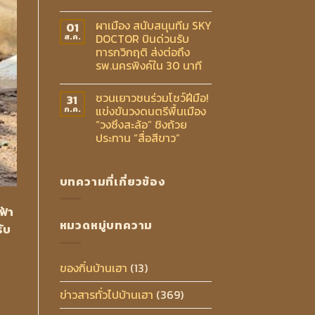
ผาเมือง สนับสนุนทีม SKY
01
DOCTOR บินด่วนรับ
ส.ค.
ทารกวิกฤติ ส่งต่อถึง
รพ.นครพิงค์ใน 30 นาที
ชวนเยาวชนร่วมโชว์ฝีมือ!
31
แข่งขันวงดนตรีพื้นเมือง
ก.ค.
“วงซึงสะล้อ” ชิงถ้วย
ประทาน “สื่อสีขาว”
บทความที่เกี่ยวข้อง
ฟ้า
หมวดหมู่บทความ
รับ
ของกิ๋นบ้านเฮา
(13)
ข่าวสารทั่วไปบ้านเฮา
(369)