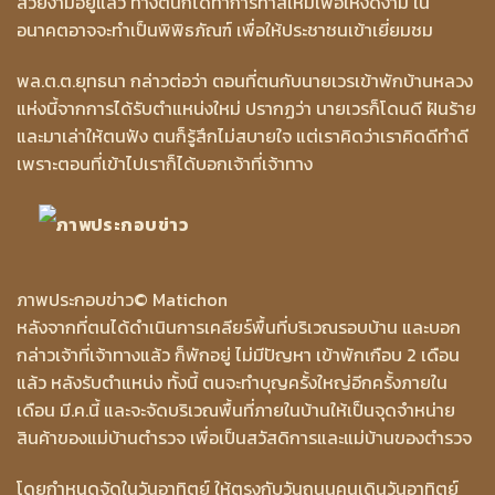
สวยงามอยู่แล้ว ทางตนก็ได้ทำการทาสีใหม่เพื่อให้งดงาม ใน
อนาคตอาจจะทำเป็นพิพิธภัณฑ์ เพื่อให้ประชาชนเข้าเยี่ยมชม
พล.ต.ต.ยุทธนา กล่าวต่อว่า ตอนที่ตนกับนายเวรเข้าพักบ้านหลวง
แห่งนี้จากการได้รับตำแหน่งใหม่ ปรากฏว่า นายเวรก็โดนดี ฝันร้าย
และมาเล่าให้ตนฟัง ตนก็รู้สึกไม่สบายใจ แต่เราคิดว่าเราคิดดีทำดี
เพราะตอนที่เข้าไปเราก็ได้บอกเจ้าที่เจ้าทาง
ภาพประกอบข่าว
© Matichon
หลังจากที่ตนได้ดำเนินการเคลียร์พื้นที่บริเวณรอบบ้าน และบอก
กล่าวเจ้าที่เจ้าทางแล้ว ก็พักอยู่ ไม่มีปัญหา เข้าพักเกือบ 2 เดือน
แล้ว หลังรับตำแหน่ง ทั้งนี้ ตนจะทำบุญครั้งใหญ่อีกครั้งภายใน
เดือน มี.ค.นี้ และจะจัดบริเวณพื้นที่ภายในบ้านให้เป็นจุดจำหน่าย
สินค้าของแม่บ้านตำรวจ เพื่อเป็นสวัสดิการและแม่บ้านของตำรวจ
โดยกำหนดจัดในวันอาทิตย์ ให้ตรงกับวันถนนคนเดินวันอาทิตย์