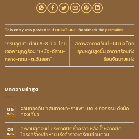
This entry was posted in
ข่าวเด่นบ้านเฮา
. Bookmark the
permalink
.
“กรมอุตุฯ” เตือน 6-8 มี.ค. ไทย
สภาพอากาศวันนี้ -14 มี.ค.ไทย
เจอพายุฤดูร้อน “เหนือ-อีสาน-
อุณหภูมิสูงขึ้น อากาศร้อนถึง
กลาง-กทม.-ตะวันออก”
ร้อนจัดบางแห่ง
บทความล่าสุด
จอมทองดัน “เส้นทางชา-กาแฟ” เปิด 4 กิจกรรม ดึงนัก
06
ท่องเที่ยว
ส.ค.
สะพานซูตองเป้ประกาศปิดชั่วคราว หลังน้ำหลากซัด
03
โครงสร้างเสียหาย เร่งสำรวจเตรียมซ่อมด่วน
ส.ค.