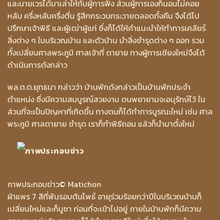
และนายเวรได้มาเล่าให้กับผู้การฟัง ส่วนผู้การเองก็นอนไม่คอย
หลับ ครึ่งหลับครึ่งตื่น รู้สึกกระวนกระวายตลอดทั้งคืน จึงได้ไป
ปรึกษาเจ้าพิธี และผู้เฒ่าผู้แก่ ซึ่งก็ได้ให้คำแนะนำให้ทำการเคลียร์
สิ่งต่าง ๆ ในบริเวณบ้าน และตัวบ้าน นำสิ่งชำรุดต่าง ๆ ออก รวม
ทั้งเปลี่ยนศาลพระภูมิ ศาลเจ้าที่ ตายาย ทางผู้การเชียงใหม่จึงได้
ดำเนินการดังกล่าว
พล.ต.ต.ยุทธนา กล่าวว่า บ้านพักดังกล่าวเป็นบ้านพักประจำ
ตำแหน่ง ซึ่งมีความสมบูรณ์สวยงาม ตนพยายามจะอนุรักษ์ไว้ ใน
ส่วนที่จะเป็นปัญหาที่เกิดขึ้น ทางตนก็ได้ทำการบูรณะใหม่ เช่น ศาล
พระภูมิ ศาลตายาย ชำรุด เราก็ทำพิธีถอน แล้วก็นำมาตั้งใหม่
ภาพประกอบข่าว
© Matichon
ผ้าแพร 7 สีที่พันรอบต้นโพธ์ อายุร่วมร้อยกว่าปีในบริเวณบ้านก็
เปลี่ยนใหม่และก็บูชา ก่อนที่จะเข้าไปอยู่ ภายในบ้านพักก็มีความ