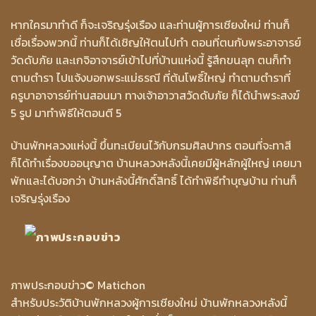
หากใครมาทำดี ก็จะเจริญรุ่งเรือง และท่านผู้การเชียงใหม่ ท่านก็
เชื่อเรื่องพวกนี้ ท่านก็ได้เชิญให้ตนไปทำ ตอนที่ตนกับพระอาจารย์
วัดดับภัย และเกจิอาจารย์เข้าไปที่บ้านแห่งนี้ รู้สึกขนลุก ตนก็ทำ
ตามตำรา ไปแจ้งบอกพระแม่ธรณี ที่ต้นโพธิ์ใหญ่ ทำตามตำราที่
ครูบาอาจารย์ท่านสอนมา ทางเจ้าอาวาสวัดดับภัย ก็ได้นำพระสงฆ์
5 รูป มาทำพิธีให้ตอนตี 5
บ้านพักหลวงแห่งนี้ ขึ้นทะเบียนไว้กับกรมศิลปากร ตอนที่จะทาสี
ก็ได้ทำเรื่องขออนุญาต บ้านหลวงหลังนี้เคยมีผู้หลักผู้ใหญ่ เคยมา
พักและได้บอกว่า บ้านหลังนี้ศักดิ์สิทธิ์ ได้ทำพิธีทำบุญบ้าน ท่านก็
เจริญรุ่งเรือง
ภาพประกอบข่าว
© Matichon
สำหรับประวัติบ้านพักหลวงผู้การเชียงใหม่ บ้านพักหลวงหลังนี้