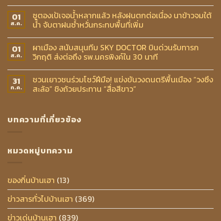
ซูตองเป้เจอน้ำหลากแล้ว หลังฝนตกต่อเนื่อง นาข้าวจมใต้
01
น้ำ จับตาฝนซ้ำหวั่นกระทบพื้นที่เพิ่ม
ส.ค.
ผาเมือง สนับสนุนทีม SKY DOCTOR บินด่วนรับทารก
01
วิกฤติ ส่งต่อถึง รพ.นครพิงค์ใน 30 นาที
ส.ค.
ชวนเยาวชนร่วมโชว์ฝีมือ! แข่งขันวงดนตรีพื้นเมือง “วงซึง
31
สะล้อ” ชิงถ้วยประทาน “สื่อสีขาว”
ก.ค.
บทความที่เกี่ยวข้อง
หมวดหมู่บทความ
ของกิ๋นบ้านเฮา
(13)
ข่าวสารทั่วไปบ้านเฮา
(369)
ข่าวเด่นบ้านเฮา
(839)