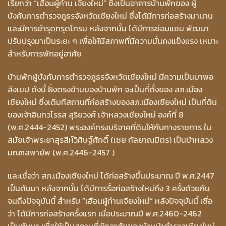
เรียกว่า “เฮือนผู้ก๋าน เจียงใหม่” ซึ่งเป็นอาคารบ้านพักของ ผู้
บังคับการตำรวจภูธรจังหวัดเชียงใหม่ ซึ่งได้มีการก่อสร้างมานาน
และมีการชำรุดทรุดโทรม หลังจากนั้น ได้มีการซ่อมแซม พัฒนา
ปรับปรุงมาเป็นระยะ ๆ เพื่อให้มีสภาพที่มีความมั่นคงแข็งแรง เหมาะ
สำหรับการพักอยู่อาศัย
บ้านพักผู้บังคับการตำรวจภูธรจังหวัดเชียงใหม่ มีความเป็นมาพอ
สังเขป ดังนี้ ฝั่งตรงข้ามของบ้านพัก จะเป็นที่ตั้งของ สภ.เมือง
เชียงใหม่ ซึ่งเดิมทีสถานที่ก่อสร้างของสภ.เมืองเชียงใหม่ เป็นที่ดิน
ของเจ้าอินทวโรรส สุริยวงศ์ เจ้าหลวงเชียงใหม่ องค์ที่ 8
(พ.ศ.2444-2452) พระองค์ทรงบริจาคที่ดินให้กับทางราชการ ใน
สมัยเจ้าพระยาสุรสีห์วิศิษฐ์ศักดิ์ (เชย กัลยาณมิตร) เป็นข้าหลวง
มณฑลพายัพ (พ.ศ.2446-2457 )
และเชื่อว่า สภ.เมืองเชียงใหม่ ได้ก่อสร้างขึ้นประมาณ ปี พ.ศ.2447
เป็นต้นมา หลังจากนั้น ได้มีการรื้อก่อสร้างใหม่ถึง 3 ครั้งด้วยกัน
จนถึงปัจจุบันนี้ สำหรับ “เฮือนผู้ก๋านเจียงใหม่” หลังปัจจุบันนี้ เชื่อ
ว่า ได้มีการก่อสร้างครั้งแรก เมื่อประมาณปี พ.ศ.2460-2462
เป็นต้นมา เพื่อใช้เป็นสถานที่พักอาศัยของหัวหน้าตำรวจเชียงใหม่