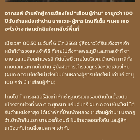
อาถรรพ์ บ้านพักผู้การเชียงใหม่ “เฮือนผู้ก๋าน” อายุกว่า 100
ปี รับตำแหน่งเข้าบ้าน นายเวร-ผู้การ โดนดีเต็ม ๆ เผย เจอ
อะไรบ้าง ก่อนตัดสินใจเคลียร์พื้นที่
เมื่อเวลา 00.50 น. วันที่ 6 มี.ค.2568 ผู้สื่อข่าวได้รับแจ้งจากเจ้า
หน้าที่ตำรวจและเจ้าพิธี ที่เคยไปตั้งศาลพระภูมิ และศาลเจ้าที่ ตา
ยาย และเปลี่ยนผ้าแพรสี ที่ต้นโพธิ์ ภายในบริเวณบ้านพัก ทาสีทั้ง
ภายนอกและภายในบ้าน ผู้บังคับการตำรวจภูธรจังหวัดเชียงใหม่
(ผบก.ภ.จว.เชียงใหม่) ซึ่งเป็นบ้านหลวงผู้การเชียงใหม่ เก่าแก่ อายุ
100 กว่า ปี (“เฮือนผู้ก๋าน)
โดยได้ทำการเคลียร์สิ่งเก่าหักชำรุดบริเวณรอบบ้านในเบื้องต้น
เนื่องจากช่วงที่ พล.ต.ต.ยุทธนา แก่นจันทร์ ผบก.ภ.จว.เชียงใหม่ ได้
รับตำแหน่งล่าสุด ได้เข้าพักที่บ้านพักหลวง (“เฮือนผู้ก๋าน”) ปรากฏ
ว่าเข้าพักคืนแรก นายเวรก็โดนดี ฝันร้ายตลอดทั้งคืน และรู้สึก
เหมือนกับโดนสิ่งแปลก ๆ เข้าทับ