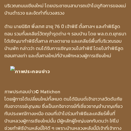
บริเวณถนนเชียงใหม่ โดยประชาชนสามารถเข้าไปดูกิจการของแม่
บ้านตำรวจ และจัดทำที่บวงสรวง
ด้าน นายนิธิศ พึ่งเทศ อายุ 76 ปี เจ้าพิธี ตั้งศาลฯ และทำพิธีสูด
ถอน รวมทั้งเคลียร์วัตถุชำรุดต่าง ๆ รอบบ้าน โดย พล.ต.ต.ยุทธนา
ได้เชิญมาทำพิธีตั้งศาล ศาลตายาย และเคลียร์พื้นที่บริเวณรอบ
บ้านพัก กล่าวว่า ตนได้รับการเชิญชวนไปทำพิธี โดยไปทำพิธีสูด
ถอนศาลเก่า และตั้งศาลใหม่ที่บ้านพักหลวงผู้การเชียงใหม่
ภาพประกอบข่าว
© Matichon
โดยผู้การได้เปลี่ยนใหม่ทั้งหมด ตนได้นิมนต์เจ้าอาวาสวัดดับภัย
กับอาจารรย์บุญสม ซึ่งเป็นเกจิอาจารย์ที่เชี่ยวชาญชำนาญเกี่ยว
กับประเพณีทางเหนือ ตอนที่เข้าไปร่วมทำพิธีและเคลียร์พื้นที่
บ้านหลวงผู้การเชียงใหม่นั้น มีผู้หลักผู้ใหญ่บอกกับตนว่า ให้ไป
ช่วยทำพิธีบ้านหลังนี้ให้ดี ๆ เพราะบ้านหลวงหลังนี้มีเจ้าที่เจ้าทาง