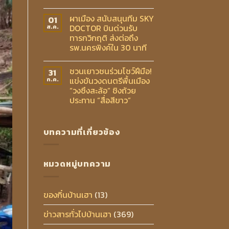
ผาเมือง สนับสนุนทีม SKY
01
DOCTOR บินด่วนรับ
ส.ค.
ทารกวิกฤติ ส่งต่อถึง
รพ.นครพิงค์ใน 30 นาที
ชวนเยาวชนร่วมโชว์ฝีมือ!
31
แข่งขันวงดนตรีพื้นเมือง
ก.ค.
“วงซึงสะล้อ” ชิงถ้วย
ประทาน “สื่อสีขาว”
บทความที่เกี่ยวข้อง
หมวดหมู่บทความ
ของกิ๋นบ้านเฮา
(13)
ข่าวสารทั่วไปบ้านเฮา
(369)