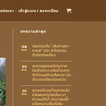
ิดต่อเรา
เข้าสู่ระบบ / ลงทะเบียน
บทความล่าสุด
จอมทองดัน “เส้นทางชา-
06
กาแฟ” เปิด 4 กิจกรรม
ส.ค.
ดึงนักท่องเที่ยว
สะพานซูตองเป้ประกาศ
03
ปิดชั่วคราว หลังน้ำหลาก
ส.ค.
ซัดโครงสร้างเสียหาย เร่ง
สำรวจเตรียมซ่อมด่วน
ซูตองเป้เจอน้ำหลากแล้ว
01
หลังฝนตกต่อเนื่อง นา
ส.ค.
ข้าวจมใต้น้ำ จับตาฝนซ้ำ
หวั่นกระทบพื้นที่เพิ่ม