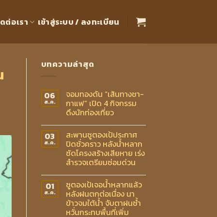
ิดต่อเรา
เข้าสู่ระบบ / ลงทะเบียน
บทความล่าสุด
น
จอมทองดัน “เส้นทางชา-
06
กาแฟ” เปิด 4 กิจกรรม
ส.ค.
ดึงนักท่องเที่ยว
สะพานซูตองเป้ประกาศ
03
ปิดชั่วคราว หลังน้ำหลาก
ส.ค.
ซัดโครงสร้างเสียหาย เร่ง
สำรวจเตรียมซ่อมด่วน
ซูตองเป้เจอน้ำหลากแล้ว
01
หลังฝนตกต่อเนื่อง นา
ส.ค.
ข้าวจมใต้น้ำ จับตาฝนซ้ำ
หวั่นกระทบพื้นที่เพิ่ม