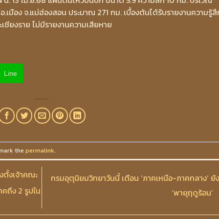
24 น. 13 เม.ย.68 แผ่นดินไหวบนบก ขนาด 5.9 ความลึก 10 กม. บริเวณ
เมือง จ.แม่ฮ่องสอน ประมาณ 271 กม. เบื้องต้นได้รับรายงานความรู้สึ
ละเชียงราย ไม่มีรายงานความเสียหาย
Line
mark the
permalink
.
งตั้งเจ้าคณะ
กรมอุตุนิยมวิทยาวันนี้ เตือน ‘ภาคเหนือ-ภาคกลาง’ ยั
าคถึง 2 รูปใน
‘พายุฤดูร้อน’