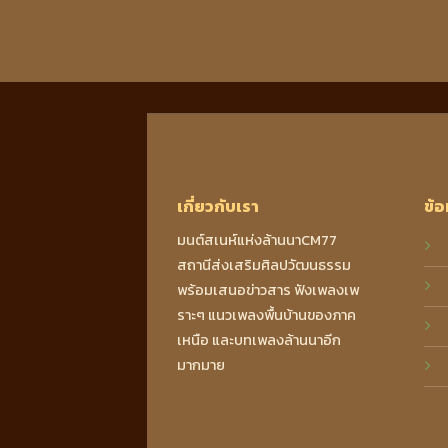
เกี่ยวกับเรา
ข้อ
มนต์สเนห์แห่งล้านนาCM77
สถานีส่งเสริมศิลปวัฒนธรรม
พร้อมเสนอข่าวสาร ฟังเพลงเพ
ราะๆ แนวเพลงพื้นบ้านของภาค
เหนือ และบทเพลงล้านนาอีก
มากมาย