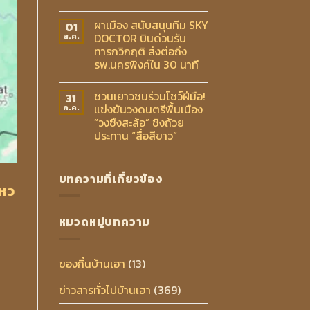
ผาเมือง สนับสนุนทีม SKY
01
DOCTOR บินด่วนรับ
ส.ค.
ทารกวิกฤติ ส่งต่อถึง
รพ.นครพิงค์ใน 30 นาที
ชวนเยาวชนร่วมโชว์ฝีมือ!
31
แข่งขันวงดนตรีพื้นเมือง
ก.ค.
“วงซึงสะล้อ” ชิงถ้วย
ประทาน “สื่อสีขาว”
บทความที่เกี่ยวข้อง
ไหว
หมวดหมู่บทความ
ของกิ๋นบ้านเฮา
(13)
ข่าวสารทั่วไปบ้านเฮา
(369)