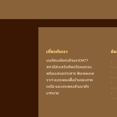
เกี่ยวกับเรา
ข้อ
มนต์สเนห์แห่งล้านนาCM77
สถานีส่งเสริมศิลปวัฒนธรรม
พร้อมเสนอข่าวสาร ฟังเพลงเพ
ราะๆ แนวเพลงพื้นบ้านของภาค
เหนือ และบทเพลงล้านนาอีก
มากมาย