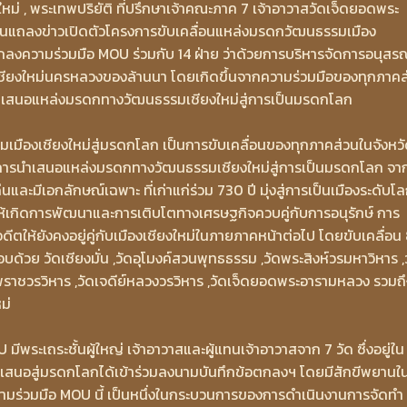
หม่ , พระเทพปริยัติ ที่ปรึกษาเจ้าคณะภาค 7 เจ้าอาวาสวัดเจ็ดยอดพระ
มงานแถลงข่าวเปิดตัวโครงการขับเคลื่อนแหล่งมรดกวัฒนธรรมเมือง
กลงความร่วมมือ MOU ร่วมกับ 14 ฝ่าย ว่าด้วยการบริหารจัดการอนุสรณ
เชียงใหม่นครหลวงของล้านนา โดยเกิดขึ้นจากความร่วมมือของทุกภาคส
รนำเสนอแหล่งมรดกทางวัฒนธรรมเชียงใหม่สู่การเป็นมรดกโลก
มืองเชียงใหม่สู่มรดกโลก เป็นการขับเคลื่อนของทุกภาคส่วนในจังหว
กดันการนำเสนอแหล่งมรดกทางวัฒนธรรมเชียงใหม่สู่การเป็นมรดกโลก จา
ะมีเอกลักษณ์เฉพาะ ที่เก่าแก่ร่วม 730 ปี มุ่งสู่การเป็นเมืองระดับโลก
ให้เกิดการพัฒนาและการเติบโตทางเศรษฐกิจควบคู่กับการอนุรักษ์ การ
ให้ยังคงอยู่คู่กับเมืองเชียงใหม่ในภายภาคหน้าต่อไป โดยขับเคลื่อน
้วย วัดเชียงมั่น ,วัดอุโมงค์สวนพุทธธรรม ,วัดพระสิงห์วรมหาวิหาร ,
ชวรวิหาร ,วัดเจดีย์หลวงวรวิหาร ,วัดเจ็ดยอดพระอารามหลวง รวมถึ
ม่
พระเถระชั้นผู้ใหญ่ เจ้าอาวาสและผู้แทนเจ้าอาวาสจาก 7 วัด ซึ่งอยู่ใน
ำเสนอสู่มรดกโลกได้เข้าร่วมลงนามบันทึกข้อตกลงฯ โดยมีสักขีพยานใ
มร่วมมือ MOU นี้ เป็นหนึ่งในกระบวนการของการดำเนินงานการจัดทำ