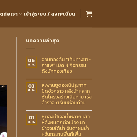
ิดต่อเรา
เข้าสู่ระบบ / ลงทะเบียน
บทความล่าสุด
จอมทองดัน “เส้นทางชา-
06
กาแฟ” เปิด 4 กิจกรรม
ส.ค.
ดึงนักท่องเที่ยว
สะพานซูตองเป้ประกาศ
03
ปิดชั่วคราว หลังน้ำหลาก
ส.ค.
ซัดโครงสร้างเสียหาย เร่ง
สำรวจเตรียมซ่อมด่วน
ซูตองเป้เจอน้ำหลากแล้ว
01
หลังฝนตกต่อเนื่อง นา
ส.ค.
ข้าวจมใต้น้ำ จับตาฝนซ้ำ
หวั่นกระทบพื้นที่เพิ่ม