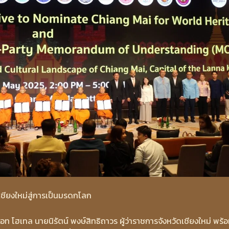
ียงใหม่สู่การเป็นมรดกโลก
ิออท โฮเทล นายนิรัตน์ พงษ์สิทธิถาวร ผู้ว่าราชการจังหวัดเชียงใหม่ พร้