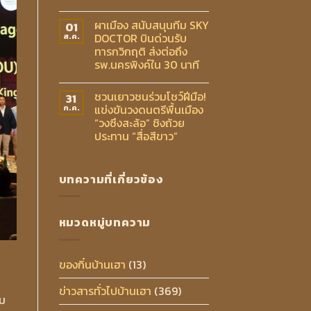
ผาเมือง สนับสนุนทีม SKY
01
DOCTOR บินด่วนรับ
ส.ค.
ทารกวิกฤติ ส่งต่อถึง
รพ.นครพิงค์ใน 30 นาที
ชวนเยาวชนร่วมโชว์ฝีมือ!
31
แข่งขันวงดนตรีพื้นเมือง
ก.ค.
“วงซึงสะล้อ” ชิงถ้วย
ประทาน “สื่อสีขาว”
บทความที่เกี่ยวข้อง
หมวดหมู่บทความ
ของกิ๋นบ้านเฮา
(13)
ข่าวสารทั่วไปบ้านเฮา
(369)
อม