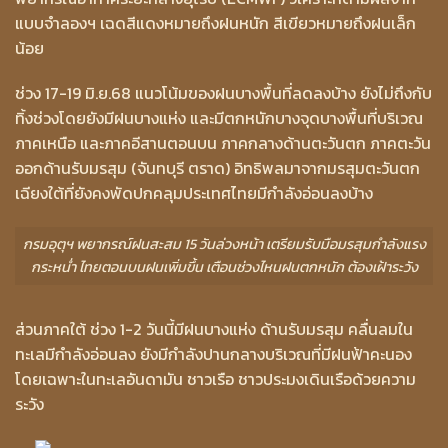
แบบจำลองฯ เฉดสีแดงหมายถึงฝนหนัก สีเขียวหมายถึงฝนเล็ก
น้อย
ช่วง 17-19 มิ.ย.68 แนวโน้มของฝนบางพื้นที่ลดลงบ้าง ยังไม่ถึงกับ
ทิ้งช่วงโดยยังมีฝนบางแห่ง และมีตกหนักบางจุดบางพื้นที่บริเวณ
ภาคเหนือ และภาคอีสานตอนบน ภาคกลางด้านตะวันตก ภาคตะวัน
ออกด้านรับมรสุม (จันทบุรี ตราด) อิทธิพลมาจากมรสุมตะวันตก
เฉียงใต้ที่ยังคงพัดปกคลุมประเทศไทยมีกำลังอ่อนลงบ้าง
กรมอุตุฯ พยากรณ์ฝนสะสม 15 วันล่วงหน้า เตรียมรับมือมรสุมกำลังแรง
กระหน่ำ ไทยตอนบนฝนเพิ่มขึ้น เตือนช่วงไหนฝนตกหนัก ต้องเฝ้าระวัง
ส่วนภาคใต้ ช่วง 1-2 วันนี้มีฝนบางแห่ง ด้านรับมรสุม คลื่นลมใน
ทะเลมีกำลังอ่อนลง ยังมีกำลังปานกลางบริเวณที่มีฝนฟ้าคะนอง
โดยเฉพาะในทะเลอันดามัน ชาวเรือ ชาวประมงเดินเรือด้วยความ
ระวัง