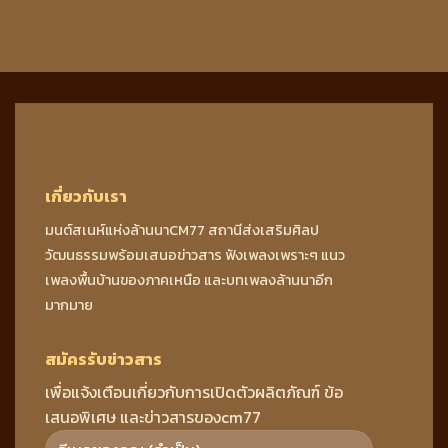
เกี่ยวกับเรา
มนต์สเนห์แห่งล้านนาCM77 สถานีส่งเสริมศิลป
วัฒนธรรมพร้อมเสนอข่าวสาร ฟังเพลงเพราะๆ แนว
เพลงพื้นบ้านของภาคเหนือ และบทเพลงล้านนาอีก
มากมาย
สมัครรับข่าวสาร
เพื่อแจ้งเตือนเกี่ยวกับการเปิดตัวผลิตภัณฑ์ ข้อ
เสนอพิเศษ และข่าวสารของcm77