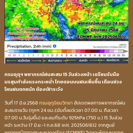
กรมอุตุฯ พยากรณ์ฝนสะสม 15 วันล่วงหน้า เตรียมรับมือ
มรสุมกำลังแรงกระหน่ำ ไทยตอนบนฝนเพิ่มขึ้น เตือนช่วง
ไหนฝนตกหนัก ต้องเฝ้าระวัง
วันที่ 17 มิ.ย.2568
กรมอุตุนิยมวิทยา
อัปเดตผลการพยากรณ์ฝน
สะสมรายวัน (ทุกๆ 24 ชม.:(นับตั้งแต่เวลา 07.00 น. ถึงเวลา
07.00 น.วันรุ่งขึ้น) และลมที่ระดับ 925hPa (750 ม.) 15 วันล่วง
หน้า ระหว่าง 17 มิ.ย.-1 ก.ค.68 init. 2025061612 จากศูนย์
พยากรณ์อากาศระยะกลางยุโรป (ECMWF) วิเคราะห์ตามผลจาก