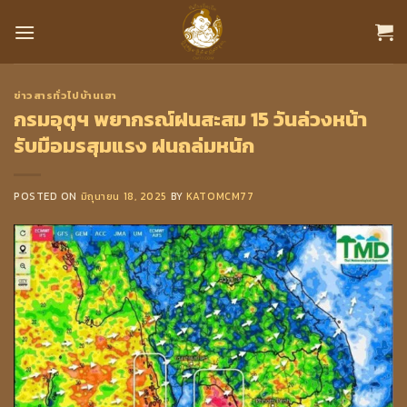
Skip
to
content
ข่าวสารทั่วไปบ้านเฮา
กรมอุตุฯ พยากรณ์ฝนสะสม 15 วันล่วงหน้า
รับมือมรสุมแรง ฝนถล่มหนัก
POSTED ON
มิถุนายน 18, 2025
BY
KATOMCM77