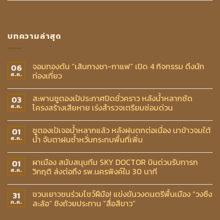
บทความล่าสุด
จอมทองดัน “เส้นทางชา-กาแฟ” เปิด 4 กิจกรรม ดึงนัก
06
ท่องเที่ยว
ส.ค.
สะพานซูตองเป้ประกาศปิดชั่วคราว หลังน้ำหลากซัด
03
โครงสร้างเสียหาย เร่งสำรวจเตรียมซ่อมด่วน
ส.ค.
ซูตองเป้เจอน้ำหลากแล้ว หลังฝนตกต่อเนื่อง นาข้าวจมใต้
01
น้ำ จับตาฝนซ้ำหวั่นกระทบพื้นที่เพิ่ม
ส.ค.
ผาเมือง สนับสนุนทีม SKY DOCTOR บินด่วนรับทารก
01
วิกฤติ ส่งต่อถึง รพ.นครพิงค์ใน 30 นาที
ส.ค.
ชวนเยาวชนร่วมโชว์ฝีมือ! แข่งขันวงดนตรีพื้นเมือง “วงซึง
31
สะล้อ” ชิงถ้วยประทาน “สื่อสีขาว”
ก.ค.