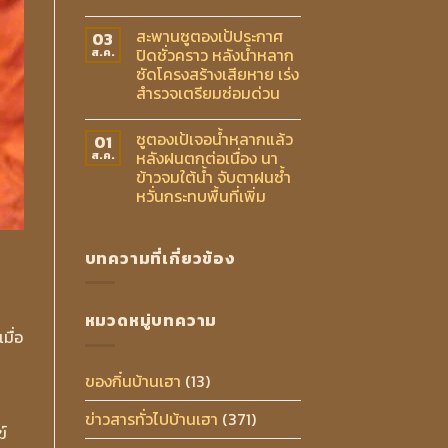
สะพานซูตองเป้ประกาศ
03
ปิดชั่วคราว หลังน้ำหลาก
ส.ค.
ซัดโครงสร้างเสียหาย เร่ง
สำรวจเตรียมซ่อมด่วน
ซูตองเป้เจอน้ำหลากแล้ว
01
หลังฝนตกต่อเนื่อง นา
ส.ค.
ข้าวจมใต้น้ำ จับตาฝนซ้ำ
หวั่นกระทบพื้นที่เพิ่ม
บทความที่เกี่ยวข้อง
หมวดหมู่บทความ
มื่อ
ของกิ๋นบ้านเฮา
(13)
ข่าวสารทั่วไปบ้านเฮา
(371)
์