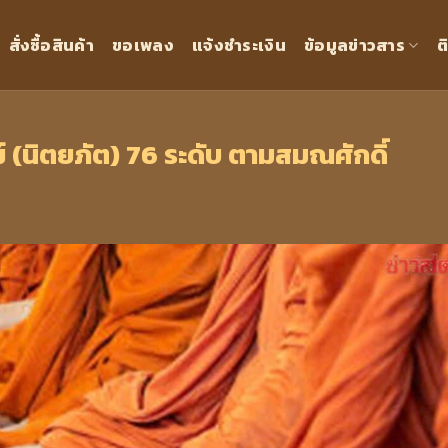
สั่งซื้อสินค้า
ขอเพลง
แจ้งชำระเงิน
ข้อมูลข่าวสาร
ต
์ (นิตยภัต) 76 ระดับ ตามสมณศักดิ์