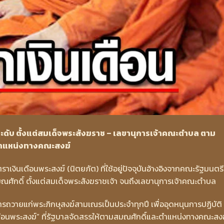
 ระดับ ตั้งแต่สมเด็จพระสังฆราช – เลขานุการเจ้าคณะตำบล ตาม
ตำแหน่งทางคณะสงฆ์
ัตราเงินเดือนพระสงฆ์ (นิตยภัต) ที่ใช้อยู่ปัจจุบันอ้างอิงจากคณะรัฐมนตรีเ
 สมณศักดิ์ ตั้งแต่สมเด็จพระสังฆราชเจ้า จนถึงเลขานุการเจ้าคณะตำบล
ชการถวายแก่พระภิกษุสงฆ์สามเณรเป็นประจำทุกปี เพื่ออุดหนุนการปฏิบัติ
นเดือนพระสงฆ์” ที่รัฐบาลจัดสรรให้ตามสมณศักดิ์และตำแหน่งทางคณะสงฆ