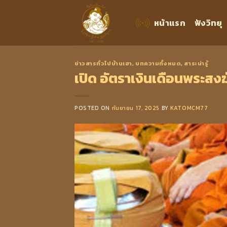
Skip
to
หน้าแรก
ฟังวิทยุ
content
ข่าวสารทั่วไปบ้านเฮา
,
บทความทั้งหมด
,
สาระน่ารู้
เปิด อัตราเงินเดือนพระสงฆ
POSTED ON
กันยายน 17, 2025
BY
KATOMCM77