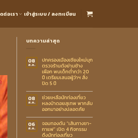
ิดต่อเรา
เข้าสู่ระบบ / ลงทะเบียน
บทความล่าสุด
ปกครองเมืองเชียงใหม่บุก
08
ตรวจร้านดังย่านช้าง
ส.ค.
เผือก พบเด็กต่ำกว่า 20
ปี เตรียมเสนอผู้ว่าฯ สั่ง
ปิด 5 ปี
ช่วยเหลือนักท่องเที่ยว
08
หลงป่าดอยสุเทพ พากลับ
ส.ค.
ออกมาอย่างปลอดภัย
จอมทองดัน “เส้นทางชา-
06
กาแฟ” เปิด 4 กิจกรรม
ส.ค.
ดึงนักท่องเที่ยว