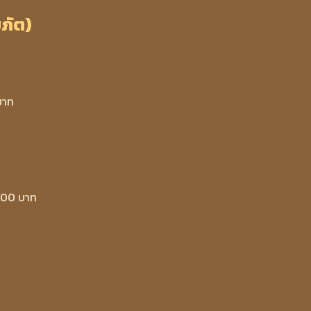
ยภัต)
บาท
500 บาท