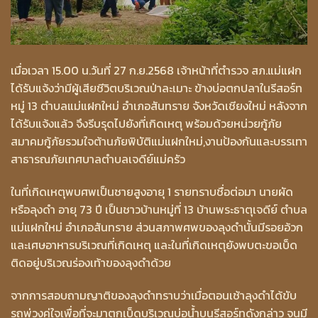
เมื่อเวลา 15.00 น.วันที่ 27 ก.ย.2568 เจ้าหน้าที่ตำรวจ สภ.แม่แฝก
ได้รับแจ้งว่ามีผู้เสียชีวิตบริเวณป่าละเมาะ ข้างบ่อตกปลาในรีสอร์ท
หมู่ 13 ตำบลแม่แฝกใหม่ อำเภอสันทราย จังหวัดเชียงใหม่ หลังจาก
ได้รับแจ้งแล้ว จึงรีบรุดไปยังที่เกิดเหตุ พร้อมด้วยหน่วยกู้ภัย
สมาคมกู้ภัยรวมใจต้านภัยพิบัติแม่แฝกใหม่,งานป้องกันและบรรเทา
สาธารณภัยเทศบาลตำบลเจดีย์แม่ครัว
ในที่เกิดเหตุพบศพเป็นชายสูงอายุ 1 รายทราบชื่อต่อมา นายผัด
หรือลุงดำ อายุ 73 ปี เป็นชาวบ้านหมู่ที่ 13 บ้านพระธาตุเจดีย์ ตำบล
แม่แฝกใหม่ อำเภอสันทราย ส่วนสภาพศพของลุงดำนั้นมีรอยอ้วก
และเศษอาหารบริเวณที่เกิดเหตุ และในที่เกิดเหตุยังพบตะขอเบ็ด
ติดอยู่บริเวณร่องเท้าของลุงดำด้วย
จากการสอบถามญาติของลุงดำทราบว่าเมื่อตอนเช้าลุงดำได้ขับ
รถพ่วงคู่ใจเพื่อที่จะมาตกเบ็ดบริเวณบ่อน้ำบนรีสอร์ทดังกล่าว จนมี