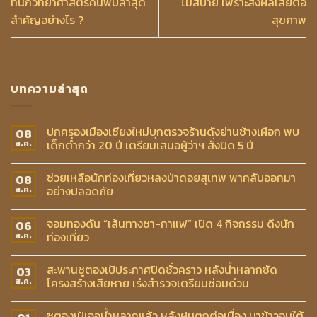
ที่นักวิทยาศาสตร์ค้นพบล่าสุด
ไม่สบาย เพราะส่งผลเสียต่อ
สำคัญอย่างไร ?
สุขภาพ
บทความล่าสุด
ปกครองเมืองเชียงใหม่บุกตรวจร้านดังย่านช้างเผือก พบ
08
เด็กต่ำกว่า 20 ปี เตรียมเสนอผู้ว่าฯ สั่งปิด 5 ปี
ส.ค.
ช่วยเหลือนักท่องเที่ยวหลงป่าดอยสุเทพ พากลับออกมา
08
อย่างปลอดภัย
ส.ค.
จอมทองดัน “เส้นทางชา-กาแฟ” เปิด 4 กิจกรรม ดึงนัก
06
ท่องเที่ยว
ส.ค.
สะพานซูตองเป้ประกาศปิดชั่วคราว หลังน้ำหลากซัด
03
โครงสร้างเสียหาย เร่งสำรวจเตรียมซ่อมด่วน
ส.ค.
ซูตองเป้เจอน้ำหลากแล้ว หลังฝนตกต่อเนื่อง นาข้าวจมใต้