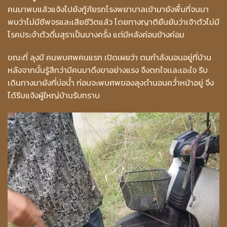
คนมาพบแล้วแจ้งไปยังกู้ภัยรถโรงพยาบาลเข้ามายังพื้นที่จนมา
พบว่าไม่มีชีพจรและเสียชีวิตแล้ว โดยทางญาติยืนยันว่าเจ้าตัวไม่มี
โรคประจำตัวดื่มสุราเป็นบางครั้ง แต่มีหลังค่อนข้างค่อม
ขณะที่ ลุงมี คนพบศพคนแรก เปิดเผยว่า ตนกำลังนอนอยู่ที่บ้าน
หลังจากนั้นรู้สึกว่ามีคนมาดึงขาอย่างแรง จึงตกใจเเละเอะใจ รีบ
เดินทางมายังที่บ่อน้ำ ก่อนจะพบศพของลุงดำนอนคว่ำหน้าอยู่ จึง
ได้รีบแจ้งผู้ใหญ่บ้านรับทราบ