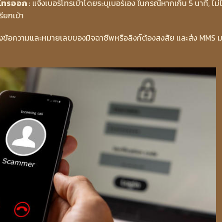
ดโทรออก
: แจ้งเบอร์โทรเข้าโดยระบุเบอร์เอง ในกรณีหากเกิน 5 นาที, ไม่ไ
รียกเข้า
ดงข้อความและหมายเลขของมิจฉาชีพหรือลิงก์ต้องสงสัย และส่ง MMS มา