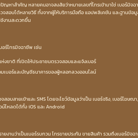
นปัญหาสำคัญ หลายคนอาจสงสัยว่าหมายเลขที่โทรเข้ามาใช่ เบอร์มิจฉ
วจสอบได้หลายวิธี ทั้งจากผู้ให้บริการมือถือ แอปพลิเคชัน และฐานข้อม
่ใช้งานสะดวกขึ้น
บอร์โทรมิจฉาชีพ เช่น
ห่งชาติ ที่เปิดให้ประชาชนตรวจสอบและแจ้งเบอร์
วบรวมเบอร์และบัญชีธนาคารของผู้หลอกลวงออนไลน์
สอบสายเข้าและ SMS โดยจะโชว์ข้อมูลว่าเป็น เบอร์จริง, เบอร์โฆษณา,
วน์โหลดได้ทั้ง iOS และ Android
กรายงานว่าเป็นเบอร์รบกวน โทรขายประกัน ขายสินค้า รวมถึงเบอร์มิจฉา