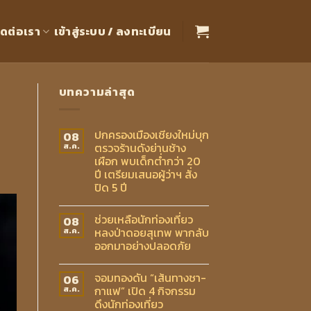
ิดต่อเรา
เข้าสู่ระบบ / ลงทะเบียน
บทความล่าสุด
ปกครองเมืองเชียงใหม่บุก
08
ตรวจร้านดังย่านช้าง
ส.ค.
เผือก พบเด็กต่ำกว่า 20
ปี เตรียมเสนอผู้ว่าฯ สั่ง
ปิด 5 ปี
ช่วยเหลือนักท่องเที่ยว
08
หลงป่าดอยสุเทพ พากลับ
ส.ค.
ออกมาอย่างปลอดภัย
จอมทองดัน “เส้นทางชา-
06
กาแฟ” เปิด 4 กิจกรรม
ส.ค.
ดึงนักท่องเที่ยว