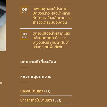
สะพานซูตองเป้ประกาศ
03
ปิดชั่วคราว หลังน้ำหลาก
ส.ค.
ซัดโครงสร้างเสียหาย เร่ง
สำรวจเตรียมซ่อมด่วน
ซูตองเป้เจอน้ำหลากแล้ว
01
หลังฝนตกต่อเนื่อง นา
ส.ค.
ข้าวจมใต้น้ำ จับตาฝนซ้ำ
หวั่นกระทบพื้นที่เพิ่ม
ญ
บทความที่เกี่ยวข้อง
หมวดหมู่บทความ
ละ
ของกิ๋นบ้านเฮา
(13)
ข่าวสารทั่วไปบ้านเฮา
(371)