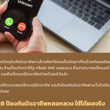
งจากปัจจุบันภัยมิจฉาชีพทางโทรศัพท์ยังคงเป็นปัญหาที่คนไทยต้องเผชิ
น อ้างเป็นเจ้าหน้าที่รัฐ หรือส่ง SMS หลอกลวง ซึ่งเราสามารถเช็กเบอร์
 รวมถึงเช็กเบอร์มิจฉาชีพด้วยตัวเองได้แล้ว
บใช้ตรวจสอบเช็กเบอร์มิจฉาชีพ รวมถึงป้องกันมิจฉาชีพผ่านเว็บไซต์แ
ได้เลย
568 ป้องกันมิจฉาชีพหลอกลวง ใช้ได้ผลจริง