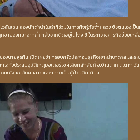
วลันเธน สองนักดำน้ำในถ้ำที่ร่วมในภารกิจกู้ภัยถ้ำหลวง ซึ่งตนเองเป็นห
ูกชายออกมาจากถ้ำ หลังจากติดอยู่ในโถง 3 ในระหว่างภารกิจช่วยเหลื
าของนายสุรทิน เปิดเผยว่า ครอบครัวประกอบธุรกิจเจาะน้ำบาดาลและระ
ระทั่งประสบอุบัติเหตุมอเตอร์ไซค์เสียหลักล้มที่ อ.บ้านตาก ต.ตาก วันท
สาทบริเวณต้นคอขาดและกลายเป็นผู้ป่วยติดเตียง