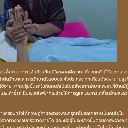
อร์เซ็นต์ จากการล้มป่วยที่ไม่มีใครคาดคิด ขณะที่ก่อนหน้านี้ต้องขายรถ
ารผ่าตัดรักษาและการรักษาตัวแบบประคับประคอง ทุกเดือนต้องพานายสุร
้จ่าย หากจะอุ้มขึ้นรถไปกันเองก็เป็นไปอย่างยากลำบากเพราะที่บ้านมีผู
ยและเก้าอี้รถเข็นระบบไฟฟ้าก็จะช่วยให้การดูแลและการเคลื่อนย้ายสะด
568 ทางครอบครัวได้ถวายฎีกาของทรงพระกรุณาโปรดเกล้าฯ เป็นคนไข้ใน
งจากทางครอบครัวขาดรายได้ ขณะนี้อยู่ในระหว่างขั้นตอนการพิจารณา
์ มีความหวังว่าสักวันหนึ่งอาการจะดีขึ้น แต่หากไปต่อไม่ได้ ก็ขอให้เขา