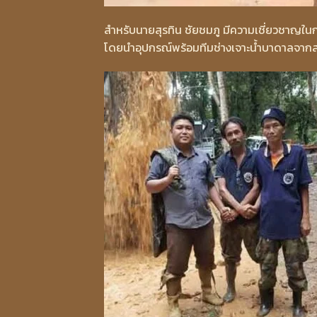
สำหรับนายสุรทิน ชัยชมภู มีความเชี่ยวชาญในก
โดยนำอุปกรณ์พร้อมทีมช่างเจาะน้ำบาดาลจากสม