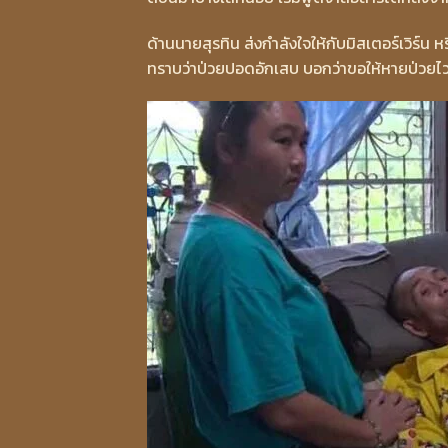
ด้านนายสุรทิน ส่งกำลังใจให้กับมิสเตอร์เวิร์น หร
ทราบว่าป่วยปอดอักเสบ บอกว่าขอให้หายป่วยไว