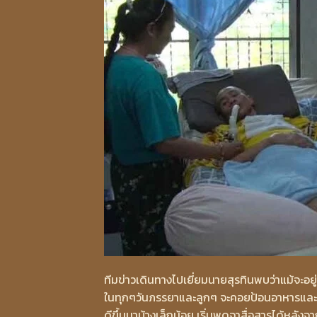
ทีมข่าวเดินทางไปเยี่ยมนายสุรทินพบว่าแม้จะอย
ในทุกๆวันภรรยาและลูกๆ จะคอยป้อนอาหารและทำก
ดีขึ้นมาบ้างเล็กน้อย เริ่มพูดจาสื่อสารได้หลัง