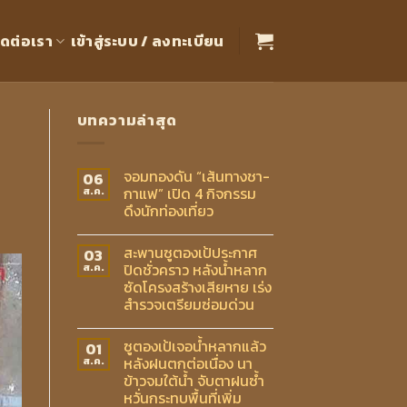
ิดต่อเรา
เข้าสู่ระบบ / ลงทะเบียน
บทความล่าสุด
จอมทองดัน “เส้นทางชา-
06
กาแฟ” เปิด 4 กิจกรรม
ส.ค.
ดึงนักท่องเที่ยว
สะพานซูตองเป้ประกาศ
03
ปิดชั่วคราว หลังน้ำหลาก
ส.ค.
ซัดโครงสร้างเสียหาย เร่ง
สำรวจเตรียมซ่อมด่วน
ซูตองเป้เจอน้ำหลากแล้ว
01
หลังฝนตกต่อเนื่อง นา
ส.ค.
ข้าวจมใต้น้ำ จับตาฝนซ้ำ
หวั่นกระทบพื้นที่เพิ่ม