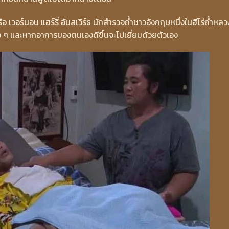
ือ เวอร์นอน แฮร์รี่ อันสเวิร์ธ นักสำรวจถ้ำชาวอังกฤษหนึ่งในฮีโร่ถ้ำหลวง
 ๆ และหากอาการของตนเองดีขึ้นจะไปเยี่ยมด้วยตัวเอง