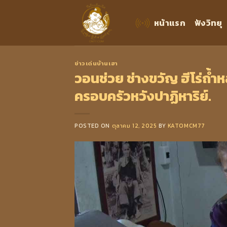
Skip
to
หน้าแรก
ฟังวิทยุ
content
ข่าวเด่นบ้านเฮา
วอนช่วย ช่างขวัญ ฮีโร่ถ้ำห
ครอบครัวหวังปาฏิหาริย์.
POSTED ON
ตุลาคม 12, 2025
BY
KATOMCM77