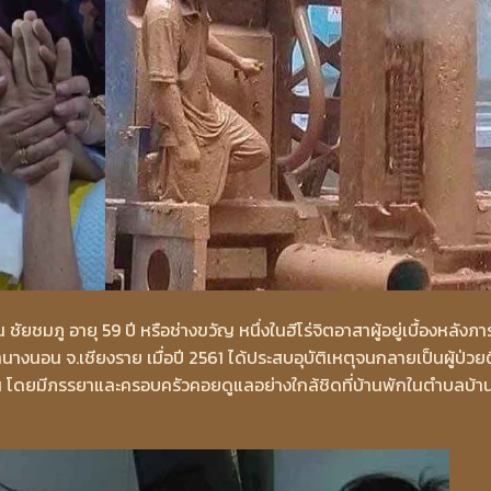
ิน ชัยชมภู อายุ 59 ปี หรือช่างขวัญ หนึ่งในฮีโร่จิตอาสาผู้อยู่เบื้องหลังภา
นางนอน จ.เชียงราย เมื่อปี 2561 ได้ประสบอุบัติเหตุจนกลายเป็นผู้ป่วย
ือน โดยมีภรรยาและครอบครัวคอยดูแลอย่างใกล้ชิดที่บ้านพักในตำบลบ้า