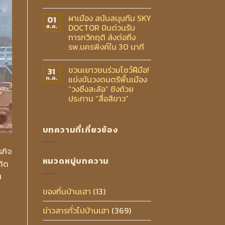
ผาเมือง สนับสนุนทีม SKY
01
DOCTOR บินด่วนรับ
ส.ค.
ทารกวิกฤติ ส่งต่อถึง
รพ.นครพิงค์ใน 30 นาที
ชวนเยาวชนร่วมโชว์ฝีมือ!
31
แข่งขันวงดนตรีพื้นเมือง
ก.ค.
“วงซึงสะล้อ” ชิงถ้วย
ประทาน “สื่อสีขาว”
บทความที่เกี่ยวข้อง
รกิจ
หมวดหมู่บทความ
ติด
น
ของกิ๋นบ้านเฮา
(13)
ข่าวสารทั่วไปบ้านเฮา
(369)