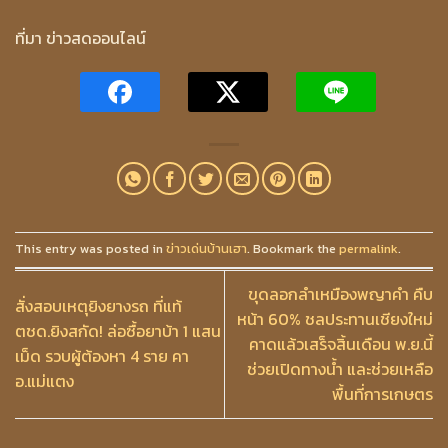
ที่มา ข่าวสดออนไลน์
This entry was posted in
ข่าวเด่นบ้านเฮา
. Bookmark the
permalink
.
ขุดลอกลำเหมืองพญาคำ คืบ
สั่งสอบเหตุยิงยางรถ ที่แท้
หน้า 60% ชลประทานเชียงใหม่
ตชด.ยิงสกัด! ล่อซื้อยาบ้า 1 แสน
คาดแล้วเสร็จสิ้นเดือน พ.ย.นี้
เม็ด รวบผู้ต้องหา 4 ราย คา
ช่วยเปิดทางน้ำ และช่วยเหลือ
อ.แม่แตง
พื้นที่การเกษตร