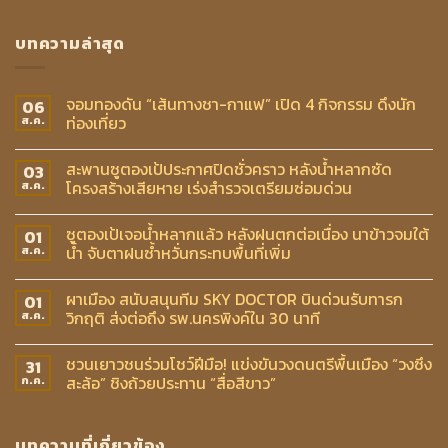
บทความล่าสุด
จอมทองดัน “เส้นทางชา-กาแฟ” เปิด 4 กิจกรรม ดึงนัก
06
ท่องเที่ยว
ส.ค.
สะพานซูตองเป้ประกาศปิดชั่วคราว หลังน้ำหลากซัด
03
โครงสร้างเสียหาย เร่งสำรวจเตรียมซ่อมด่วน
ส.ค.
ซูตองเป้เจอน้ำหลากแล้ว หลังฝนตกต่อเนื่อง นาข้าวจมใต้
01
น้ำ จับตาฝนซ้ำหวั่นกระทบพื้นที่เพิ่ม
ส.ค.
ผาเมือง สนับสนุนทีม SKY DOCTOR บินด่วนรับทารก
01
วิกฤติ ส่งต่อถึง รพ.นครพิงค์ใน 30 นาที
ส.ค.
ชวนเยาวชนร่วมโชว์ฝีมือ! แข่งขันวงดนตรีพื้นเมือง “วงซึง
31
สะล้อ” ชิงถ้วยประทาน “สื่อสีขาว”
ก.ค.
บทความที่เกี่ยวข้อง