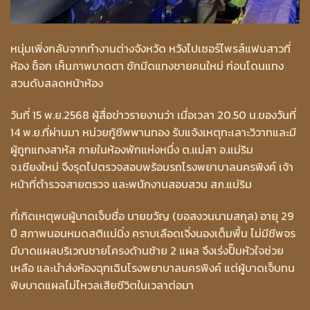
หนุ่มเพิ่งกลับจากทำงานต่างจังหวัด หวังไปเซอร์ไพรส์แฟนสาวที่
ห้อง ช็อก เห็นภาพบาดตา ชักมีดแทงชายคนใหม่ ก่อนโดนแทง
สวนดับสลดหน้าห้อง
วันที่ 15 พ.ย.2568 ผู้สื่อข่าวรายงานว่า เมื่อเวลา 20.50 น.ของวันที่
14 พ.ย.ที่ผ่านมา หน่วยกู้ชีพพานทอง รับแจ้งเหตุทะเลาะวิวาทและมี
ผู้ถูกแทงสาหัส ภายในห้องพักแห่งหนึ่ง ต.แม่สา อ.แม่ริม
จ.เชียงใหม่ จึงรุดไปตรวจสอบพร้อมรถโรงพยาบาลนครพิงค์ เจ้า
หน้าที่ตำรวจสายตรวจ และพนักงานสอบสวน สภ.แม่ริม
ที่เกิดเหตุพบผู้บาดเจ็บชื่อ นายขวัญ (ขอสงวนนามสกุล) อายุ 29
ปี สภาพนอนหมดสติเเน่นิ่ง คราบเลือดเจิ่งนองเต็มพื้น ไม่มีชีพจร
มีบาดแผลบริเวณชายโครงด้านซ้าย 2 แผล จึงเร่งปั๊มหัวใจช่วย
เหลือ และนำส่งห้องฉุกเฉินโรงพยาบาลนครพิงค์ แต่ผู้บาดเจ็บทน
พิษบาดแผลไม่ไหวลเสียชีวิตในเวลาต่อมา