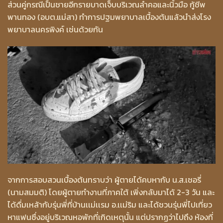
ส่วนคู่กรณีเป็นชายอีกรายบาดเจ็บบริเวณลำคอและนิ้วมือ กู้ชีพ
พานทอง (อบต.แม่สา) ทำการปฐมพยาบาลเบื้องต้นแล้วนำส่งโรง
พยาบาลนครพิงค์ เช่นด้วยกัน
จากการสอบสวนเบื้องต้นทราบว่า ผู้ตายได้คบหากับ น.ส.เชอรี่
(นามสมมติ) โดยผู้ตายทำงานที่ภาคใต้ เพิ่งกลับมาได้ 2-3 วัน และ
ได้ดื่มเหล้ากับรุ่นพี่ที่บ้านเเม่เเรม อ.เเม่ริม และได้ชวนรุ่นพี่ไปเที่ยว
หาแฟนซึ่งอยู่บริเวณหอพักที่เกิดเหตุนั้น แต่ปรากฏว่าไปถึง ห้องที่