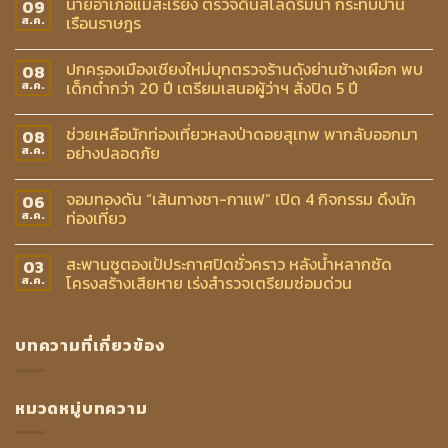
นายอำเภอแม่สะเรียง ตรวจดินสไลด์ริมน้ำ กระทบบ้าน
09
เรือนราษฎร
ส.ค.
ปกครองเมืองเชียงใหม่บุกตรวจร้านดังย่านช้างเผือก พบ
08
เด็กต่ำกว่า 20 ปี เตรียมเสนอผู้ว่าฯ สั่งปิด 5 ปี
ส.ค.
ช่วยเหลือนักท่องเที่ยวหลงป่าดอยสุเทพ พากลับออกมา
08
อย่างปลอดภัย
ส.ค.
จอมทองดัน “เส้นทางชา-กาแฟ” เปิด 4 กิจกรรม ดึงนัก
06
ท่องเที่ยว
ส.ค.
สะพานซูตองเป้ประกาศปิดชั่วคราว หลังน้ำหลากซัด
03
โครงสร้างเสียหาย เร่งสำรวจเตรียมซ่อมด่วน
ส.ค.
บทความที่เกี่ยวข้อง
หมวดหมู่บทความ