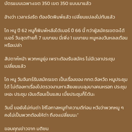
บัตรแบบเฉพาะเขต 350 เขต 350 แบบมาแล้ว
อ้างว่า เวลาเร่งรัด ต้องจัดพิมพ์แล้ว เปลี่ยนแปลงไม่ทันแล้ว
โถ หนู ปี 62 หนูก็พิมพ์หลังได้เบอร์ ปี 66 นี้ กว่าผู้สมัครเขตจะได้
เบอร์ วันสุดท้ายก็ 7 เมษายน นี่เพิ่ง 1 เมษายน หนูหลงวันหลงเดือน
หรือเปล่า
สัปดาห์หน้า พวกหนูยุ่ง เพราะต้องรับสมัคร ไม่มีเวลาประชุม
เปลี่ยนแล้ว
โถ หนู วันจันทร์รับสมัครเขต เป็นเรื่องของ กกต.จังหวัด หนูประชุม
ได้ ไม่ต้องหาเรื่องไปตรวจงานหาเสียงแบบลุงบางคนหรอก ประชุม
เหอะ ประชุม เงินเดือนเป็นแสน เบี้ยประชุมก็ได้นะ
วันนี้ ขอยังไม่ก่นด่า ให้โอกาสหนูทำความดีก่อน หวังว่าพวกหนู ๆ
คงไม่เป็นพวกต้องให้ด่า ถึงจะเปลี่ยนนะ”
ขอบคุณข่าวจาก มติชน