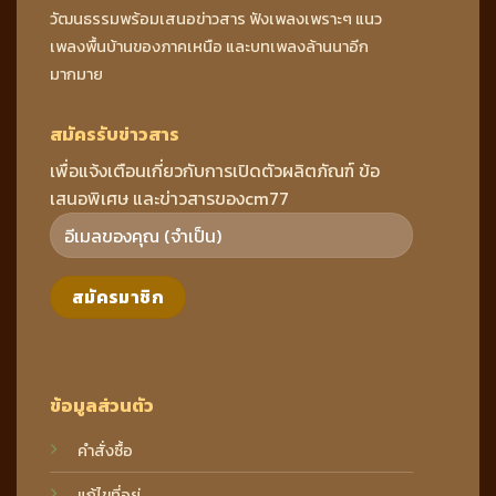
วัฒนธรรมพร้อมเสนอข่าวสาร ฟังเพลงเพราะๆ แนว
เพลงพื้นบ้านของภาคเหนือ และบทเพลงล้านนาอีก
มากมาย
สมัครรับข่าวสาร
เพื่อแจ้งเตือนเกี่ยวกับการเปิดตัวผลิตภัณฑ์ ข้อ
เสนอพิเศษ และข่าวสารของcm77
ข้อมูลส่วนตัว
คำสั่งซื้อ
แก้ไขที่อยู่