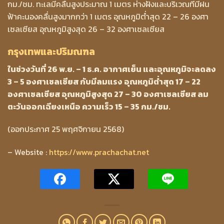
กม./ชม. ทะเลมีคลื่นสูงประมาณ 1 เมตร ห่างฝั่งและบริเวณที่มีฝน
ฟ้าคะนองคลื่นสูงมากกว่า 1 เมตร อุณหภูมิต่ำสุด 22 – 26 องศา
เซลเซียส อุณหภูมิสูงสุด 26 – 32 องศาเซลเซียส
กรุงเทพและปริมณฑล
ในช่วงวันที่ 26 พ.ย. – 1 ธ.ค. อากาศเย็น และอุณหภูมิจะลดลง
3 – 5 องศาเซลเซียส กับมีลมแรง อุณหภูมิต่ำสุด 17 – 22
องศาเซลเซียส อุณหภูมิสูงสุด 27 – 30 องศาเซลเซียส ลม
ตะวันออกเฉียงเหนือ ความเร็ว 15 – 35 กม./ชม.
(ออกประกาศ 25 พฤศจิกายน 2568)
– Website :
https://www.prachachat.net