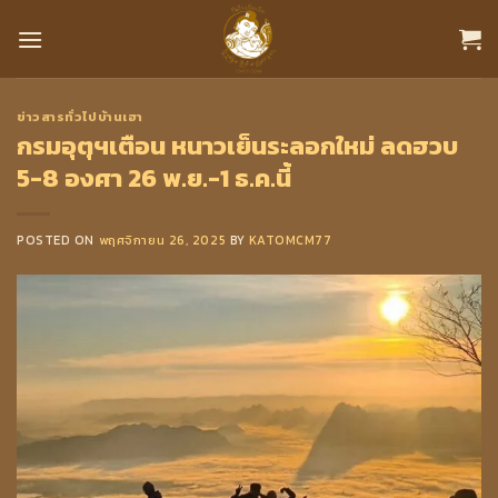
Skip
to
content
ข่าวสารทั่วไปบ้านเฮา
กรมอุตุฯเตือน หนาวเย็นระลอกใหม่ ลดฮวบ
5-8 องศา 26 พ.ย.-1 ธ.ค.นี้
POSTED ON
พฤศจิกายน 26, 2025
BY
KATOMCM77