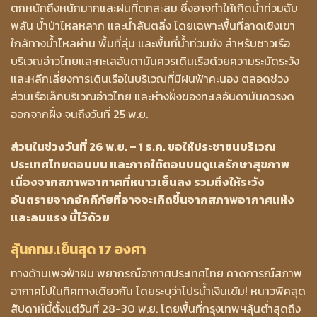
ตกหนักถึงหนักมากและฝนที่ตกสะสม ซึ่งอาจทำให้เกิดน้ำท่วมฉับ
พลัน น้ำป่าไหลหลาก และน้ำล้นตลิ่ง โดยเฉพาะพื้นที่ลาดเชิงเขา
ใกล้ทางน้ำไหลผ่าน พื้นที่ลุ่ม และพื้นที่น้ำท่วมขัง สำหรับชาวเรือ
บริเวณอ่าวไทยและทะเลอันดามันควรเดินเรือด้วยความระมัดระวัง
และหลีกเลี่ยงการเดินเรือในบริเวณที่มีฝนฟ้าคะนอง ตลอดช่วง
ส่วนเรือเล็กบริเวณอ่าวไทย และห่างฝั่งของทะเลอันดามันควรงด
ออกจากฝั่ง จนถึงวันที่ 25 พ.ย.
ส่วนในช่วงวันที่ 26 พ.ย. – 1 ธ.ค. ขอให้ประชาชนบริเวณ
ประเทศไทยตอนบน และภาคใต้ตอนบนดูแลรักษาสุขภาพ
เนื่องจากสภาพอากาศที่หนาวเย็นลง รวมถึงให้ระวัง
อันตรายจากอัคคีภัยที่อาจจะเกิดขึ้นจากสภาพอากาศแห้ง
และลมแรง นี้ไว้ด้วย
ลุ้นกทม.เย็นสุด 17 องศา
ทางด้านเพจฟ้าฝน พยากรณ์อากาศประเทศไทย คาดการณ์สภาพ
อากาศไปในทิศทางเดียวกัน โดยระบุว่าโปรน้ำเงินเข้ม! หนาวพีคสุด
สัปดาห์นี้ตั้งแต่วันที่ 28-30 พ.ย. โดยพื้นที่กรุงเทพฯลุ้นต่ำสุดถึง