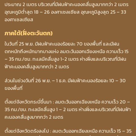
ประมาณ 2 เมตร บริเวณที่มีฝนฟ้าคะนองคลื่นสูงมากกว่า 2 เมตร
อุณหภูมิต่ำสุด 18 – 26 องศาเซลเซียส อุณหภูมิสูงสุด 25 – 33
องศาเซลเซียส
ภาคใต้(ฝั่งตะวันตก)
ในวันที่ 25 พ.ย. มีฝนฟ้าคะนองร้อยละ 70 ของพื้นที่ และมีฝน
ตกหนักถึงหนักมากบางแห่ง ลมตะวันออกเฉียงเหนือ ความเร็ว 15
– 35 กม./ชม. ทะเลมีคลื่นสูง 1-2 เมตร ห่างฝั่งและบริเวณที่มีฝน
ฟ้าคะนองคลื่นสูงมากกว่า 2 เมตร
ส่วนในช่วงวันที่ 26 พ.ย. – 1 ธ.ค. มีฝนฟ้าคะนองร้อยละ 10 – 30
ของพื้นที่
ตั้งแต่จังหวัดกระบี่ขึ้นมา : ลมตะวันออกเฉียงเหนือ ความเร็ว 20 –
35 กม./ชม. ทะเลมีคลื่นสูง 1 – 2 เมตร ห่างฝั่งและบริเวณที่มีฝนฟ้า
คะนองคลื่นสูงมากกว่า 2 เมตร
ตั้งแต่จังหวัดตรังลงไป : ลมตะวันออกเฉียงเหนือ ความเร็ว 15 – 35