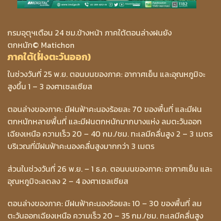
กรมอุตุฯเตือน 24 ชม.ข้างหน้า ภาคใต้ตอนล่างฝนยัง
ตกหนัก
© Matichon
ภาคใต้(ฝั่งตะวันออก)
ในช่วงวันที่ 25 พ.ย. ตอนบนของภาค: อากาศเย็น และอุณหภูมิจะ
สูงขึ้น 1 – 3 องศาเซลเซียส
ตอนล่างของภาค: มีฝนฟ้าคะนองร้อยละ 70 ของพื้นที่ และมีฝน
ตกหนักหลายพื้นที่ และมีฝนตกหนักมากบางแห่ง ลมตะวันออก
เฉียงเหนือ ความเร็ว 20 – 40 กม./ชม. ทะเลมีคลื่นสูง 2 – 3 เมตร
บริเวณที่มีฝนฟ้าคะนองคลื่นสูงมากกว่า 3 เมตร
ส่วนในช่วงวันที่ 26 พ.ย. – 1 ธ.ค. ตอนบนของภาค: อากาศเย็น และ
อุณหภูมิจะลดลง 2 – 4 องศาเซลเซียส
ตอนล่างของภาค: มีฝนฟ้าคะนองร้อยละ 10 – 30 ของพื้นที่ ลม
ตะวันออกเฉียงเหนือ ความเร็ว 20 – 35 กม./ชม. ทะเลมีคลื่นสูง