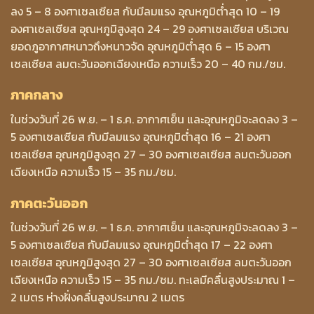
ลง 5 – 8 องศาเซลเซียส กับมีลมแรง อุณหภูมิต่ำสุด 10 – 19
องศาเซลเซียส อุณหภูมิสูงสุด 24 – 29 องศาเซลเซียส บริเวณ
ยอดภูอากาศหนาวถึงหนาวจัด อุณหภูมิต่ำสุด 6 – 15 องศา
เซลเซียส ลมตะวันออกเฉียงเหนือ ความเร็ว 20 – 40 กม./ชม.
ภาคกลาง
ในช่วงวันที่ 26 พ.ย. – 1 ธ.ค. อากาศเย็น และอุณหภูมิจะลดลง 3 –
5 องศาเซลเซียส กับมีลมแรง อุณหภูมิต่ำสุด 16 – 21 องศา
เซลเซียส อุณหภูมิสูงสุด 27 – 30 องศาเซลเซียส ลมตะวันออก
เฉียงเหนือ ความเร็ว 15 – 35 กม./ชม.
ภาคตะวันออก
ในช่วงวันที่ 26 พ.ย. – 1 ธ.ค. อากาศเย็น และอุณหภูมิจะลดลง 3 –
5 องศาเซลเซียส กับมีลมแรง อุณหภูมิต่ำสุด 17 – 22 องศา
เซลเซียส อุณหภูมิสูงสุด 27 – 30 องศาเซลเซียส ลมตะวันออก
เฉียงเหนือ ความเร็ว 15 – 35 กม./ชม. ทะเลมีคลื่นสูงประมาณ 1 –
2 เมตร ห่างฝั่งคลื่นสูงประมาณ 2 เมตร