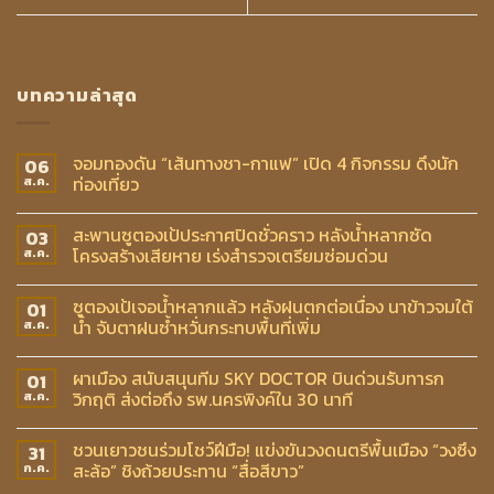
บทความล่าสุด
จอมทองดัน “เส้นทางชา-กาแฟ” เปิด 4 กิจกรรม ดึงนัก
06
ท่องเที่ยว
ส.ค.
สะพานซูตองเป้ประกาศปิดชั่วคราว หลังน้ำหลากซัด
03
โครงสร้างเสียหาย เร่งสำรวจเตรียมซ่อมด่วน
ส.ค.
ซูตองเป้เจอน้ำหลากแล้ว หลังฝนตกต่อเนื่อง นาข้าวจมใต้
01
น้ำ จับตาฝนซ้ำหวั่นกระทบพื้นที่เพิ่ม
ส.ค.
ผาเมือง สนับสนุนทีม SKY DOCTOR บินด่วนรับทารก
01
วิกฤติ ส่งต่อถึง รพ.นครพิงค์ใน 30 นาที
ส.ค.
ชวนเยาวชนร่วมโชว์ฝีมือ! แข่งขันวงดนตรีพื้นเมือง “วงซึง
31
สะล้อ” ชิงถ้วยประทาน “สื่อสีขาว”
ก.ค.