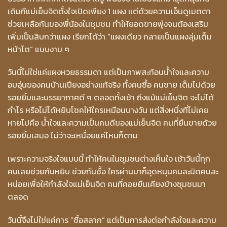
เดิมทีแม่เย็นจิตตั้งใจเปิดเพียง 1 แผง แต่ด้วยความเอ็นดูเมตตา
ช่วยเหลือกันของพี่น้องในชุมชน ทำให้ยอดขายพุ่งจนต้องเสริม
เพิ่มเป็นสิบกว่าแผง เรียกได้ว่า “แผงเดียว กลายเป็นแผงลุ่มเต็ม
หน้าโต” แบบงาม ๆ
วันนี้ไม่ใช่แค่แผงหวยธรรมดา แต่เป็นภาพสะท้อนน้ำใจและความ
อบอุ่นของคนบ้านเปียงอย่างแท้จริง ทั้งคนซื้อ คนขาย เต็มไปด้วย
รอยยิ้มและบรรยากาศดี ๆ ตลอดทั้งเช้า ถึงแม้แม่เย็นจิต จะไม่ได้
กำไร หรือไม่ได้หยิบโชคให้ใครเหมือนบางวัน แต่สิ่งหนึ่งที่ไม่เคย
หายไปคือ น้ำใจและความเป็นคนดีของแม่เย็นจิต คนที่ยืนขายด้วย
รอยยิ้มเสมอ ไม่ว่าจะเหนื่อยแค่ไหนก็ตาม
เพราะความจริงใจแบบนี้ ทำให้คนในชุมชนต่างเห็นใจ เช้าวันนี้ทุก
คนเลยช่วยกันหยิบ ช่วยกันซื้อ ใครผ่านมาก็อุดหนุนคนละนิดคนละ
หน่อยเพื่อให้กำลังใจแม่เย็นจิต คนที่คอยยืนเคียงข้างชุมชนมา
ตลอด
วันนี้จึงไม่ใช่แค่การ “ซื้อสลาก” แต่เป็นการส่งต่อกำลังใจและความ