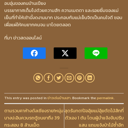
อบอุ่นของคนบ้านเปียง
บรรยากาศเต็มไปด้วยความฮัก ความเมตตา และรอยยิ้มของแม่
เย็นที่ทำให้เช้านี้งดงามมาก ประกอบกับแม่เย็นจิตเป็นคนใจดี ชอบ
เผื่อแผ่ให้คนยากคนจน มาโดยตลอด
ที่มา ข่าวสดออนไลน์
This entry was posted in
ข่าวเด่นบ้านเฮา
. Bookmark the
permalink
.
ตามรวบคาห้างดังเชียงราย!หนุ่ม
สุดรันทด!ป้ออุ้ยแม่อุ้ยตัดไม้สักที่
บางปะอินควบรถตู้ขนยาถึง 39
ตัวเอง 1 ต้น โดนผู้นำแจ้งจับปรับ
กระสอบ 8 ล้านเม็ด
แสน แถมแจ้งป่าไม้ซ้ำอีก