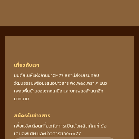
เกี่ยวกับเรา
มนต์สเนห์แห่งล้านนาCM77 สถานีส่งเสริมศิลป
วัฒนธรรมพร้อมเสนอข่าวสาร ฟังเพลงเพราะๆ แนว
เพลงพื้นบ้านของภาคเหนือ และบทเพลงล้านนาอีก
มากมาย
สมัครรับข่าวสาร
เพื่อแจ้งเตือนเกี่ยวกับการเปิดตัวผลิตภัณฑ์ ข้อ
เสนอพิเศษ และข่าวสารของcm77