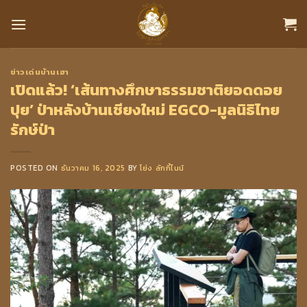
Skip
to
content
ข่าวเด่นบ้านเฮา
เปิดแล้ว! ‘เส้นทางศึกษาธรรมชาติยอดดอย
ปุย’ ป่าหลังบ้านเชียงใหม่ EGCO-มูลนิธิไทย
รักษ์ป่า
POSTED ON
ธันวาคม 16, 2025
BY
โย่ง ลักกี้ไนน์