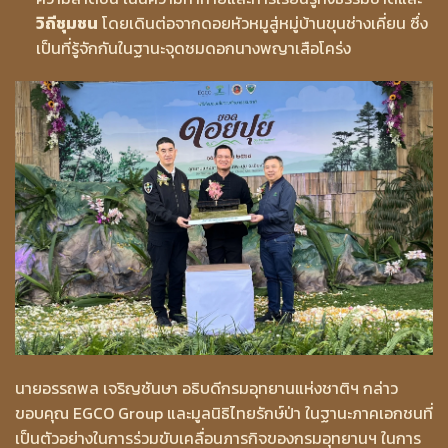
วิถีชุมชน
โดยเดินต่อจากดอยหัวหมูสู่หมู่บ้านขุนช่างเคี่ยน ซึ่ง
เป็นที่รู้จักกันในฐานะจุดชมดอกนางพญาเสือโคร่ง
นายอรรถพล เจริญชันษา อธิบดีกรมอุทยานแห่งชาติฯ กล่าว
ขอบคุณ EGCO Group และมูลนิธิไทยรักษ์ป่า ในฐานะภาคเอกชนที่
เป็นตัวอย่างในการร่วมขับเคลื่อนภารกิจของกรมอุทยานฯ ในการ