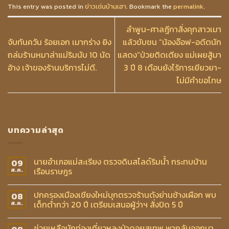
This entry was posted in
ข่าวเด่นบ้านเฮา
. Bookmark the
permalink
.
ลำพูน-ศาลฎีกาสั่งคุกสาวเมา
จับทันควัน ร้อยเอก เมากร่าง ยิง
แล้วขับชน “น้องอ๊อฟ-อดีตนัก
ถล่มร้านหมาล่าแม่ริมนับ 10 นัด
แสดง”ป่วยติดเตียง แม่เผยสู้มา
อ้าง เจ้าของร้านบริการไม่ดี.
3 ปี 8 เดือนยังไร้การเยียวยา-
ไม่มีคำขอโทษ
บทความล่าสุด
นายอำเภอแม่สะเรียง ตรวจดินสไลด์ริมน้ำ กระทบบ้าน
09
เรือนราษฎร
ส.ค.
ปกครองเมืองเชียงใหม่บุกตรวจร้านดังย่านช้างเผือก พบ
08
เด็กต่ำกว่า 20 ปี เตรียมเสนอผู้ว่าฯ สั่งปิด 5 ปี
ส.ค.
ช่วยเหลือนักท่องเที่ยวหลงป่าดอยสุเทพ พากลับออกมา