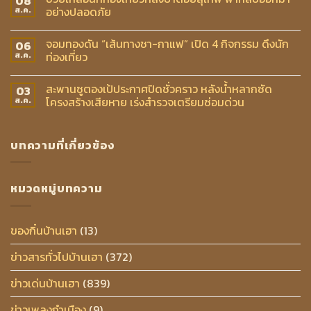
08
อย่างปลอดภัย
ส.ค.
จอมทองดัน “เส้นทางชา-กาแฟ” เปิด 4 กิจกรรม ดึงนัก
06
ท่องเที่ยว
ส.ค.
สะพานซูตองเป้ประกาศปิดชั่วคราว หลังน้ำหลากซัด
03
โครงสร้างเสียหาย เร่งสำรวจเตรียมซ่อมด่วน
ส.ค.
บทความที่เกี่ยวข้อง
หมวดหมู่บทความ
ของกิ๋นบ้านเฮา
(13)
ข่าวสารทั่วไปบ้านเฮา
(372)
ข่าวเด่นบ้านเฮา
(839)
ข่าวเพลงกำเมือง
(9)