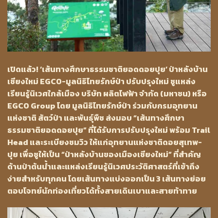
เปิดแล้ว! ‘เส้นทางศึกษาธรรมชาติยอดดอยปุย’ ป่าหลังบ้าน
เชียงใหม่ EGCO-มูลนิธิไทยรักษ์ป่า ปรับปรุงใหม่ ชูแหล่ง
เรียนรู้นิเวศใกล้เมือง บริษัท ผลิตไฟฟ้า จำกัด (มหาชน) หรือ
EGCO Group โดย มูลนิธิไทยรักษ์ป่า ร่วมกับกรมอุทยาน
แห่งชาติ สัตว์ป่า และพันธุ์พืช ส่งมอบ “เส้นทางศึกษา
ธรรมชาติยอดดอยปุย” ที่ได้รับการปรับปรุงใหม่ พร้อม Trail
Head และระเบียงชมวิว ให้แก่อุทยานแห่งชาติดอยสุเทพ-
ปุย เพื่อชูให้เป็น “ป่าหลังบ้านของเมืองเชียงใหม่” ที่สำคัญ
ด้านป่าต้นน้ำและแหล่งเรียนรู้นิเวศประวัติศาสตร์ที่เข้าถึง
ง่ายสำหรับทุกคน โดยเส้นทางแบ่งออกเป็น 3 เส้นทางย่อย
ตอบโจทย์นักท่องเที่ยวได้ทั้งสายเดินเบาและสายท้าทาย