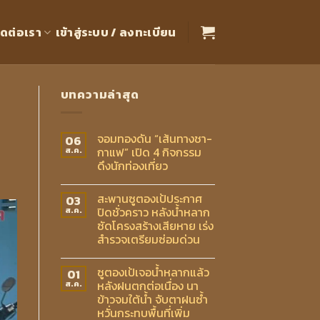
ิดต่อเรา
เข้าสู่ระบบ / ลงทะเบียน
บทความล่าสุด
จอมทองดัน “เส้นทางชา-
06
กาแฟ” เปิด 4 กิจกรรม
ส.ค.
ดึงนักท่องเที่ยว
สะพานซูตองเป้ประกาศ
03
ปิดชั่วคราว หลังน้ำหลาก
ส.ค.
ซัดโครงสร้างเสียหาย เร่ง
สำรวจเตรียมซ่อมด่วน
ซูตองเป้เจอน้ำหลากแล้ว
01
หลังฝนตกต่อเนื่อง นา
ส.ค.
ข้าวจมใต้น้ำ จับตาฝนซ้ำ
หวั่นกระทบพื้นที่เพิ่ม