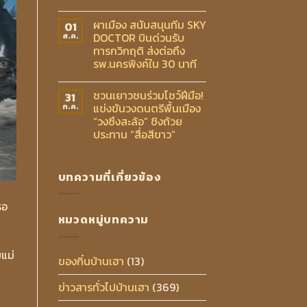
ผาเมือง สนับสนุนทีม SKY
01
DOCTOR บินด่วนรับ
ส.ค.
ทารกวิกฤติ ส่งต่อถึง
รพ.นครพิงค์ใน 30 นาที
ชวนเยาวชนร่วมโชว์ฝีมือ!
31
แข่งขันวงดนตรีพื้นเมือง
ก.ค.
“วงซึงสะล้อ” ชิงถ้วย
ประทาน “สื่อสีขาว”
บทความที่เกี่ยวข้อง
รอ
หมวดหมู่บทความ
ยแม่
ของกิ๋นบ้านเฮา
(13)
ข่าวสารทั่วไปบ้านเฮา
(369)