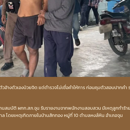
าตัวอ้างตัวเองป่วยจิต แต่ตำรวจไม่เชื่อคำให้การ ก่อนคุมตัวสอบปากคำ 
ัฒน์ ปานสมบัติ ผกก.สภ.จุน รับรายงานจากพนักงานสอบสวน มีเหตุลูกทำร้า
บาล โดยเหตุเกิดภายในบ้านสักทอง หมู่ที่ 10 ตำบลหงส์หิน อำเภอจุน