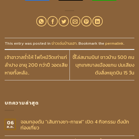
This entry was posted in
ข่าวเด่นบ้านเฮา
. Bookmark the
permalink
.
เจ้าอาวาสร่ำไห้ ไฟไหม้วัดเก่าแก่
จี้ไล่สนามบิน! ชาวบ้าน 500 คน
ลำปาง อายุ 200 กว่าปี วอดเสีย
บุกเทศบาลเมืองแกน ปมเสียง
หายทั้งหลัง..
ดังสั่งหยุดบิน 15 วัน
บทความล่าสุด
จอมทองดัน “เส้นทางชา-กาแฟ” เปิด 4 กิจกรรม ดึงนัก
06
ท่องเที่ยว
ส.ค.