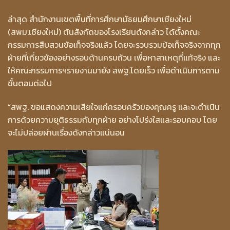
ล่าสุด สำนักงานเขตพื้นที่การศึกษามัธยมศึกษาเชียงใหม่
(สพม.เชียงใหม่) ต้นสังกัดของโรงเรียนดังกล่าว ได้ตั้งคณะ
กรรมการสืบสวนข้อเท็จจริงแล้ว โดยจะรวบรวมข้อเท็จจริงจากทุก
ฝ่ายที่เกี่ยวข้องอย่างรอบด้านครบถ้วน เพื่อหาสาเหตุที่แท้จริง และ
ให้คณะกรรมการฯรายงานมายัง สพฐ.โดยเร็ว เพื่อดำเนินการตาม
ขั้นตอนต่อไป
“สพฐ. ขอแสดงความเสียใจแก่ครอบครัวของคุณครู และจะดำเนิน
การด้วยความยุติธรรมกับทุกฝ่าย อย่างโปร่งใสและรอบคอบ โดย
จะไม่ปล่อยผ่านเรื่องดังกล่าวแน่นอน