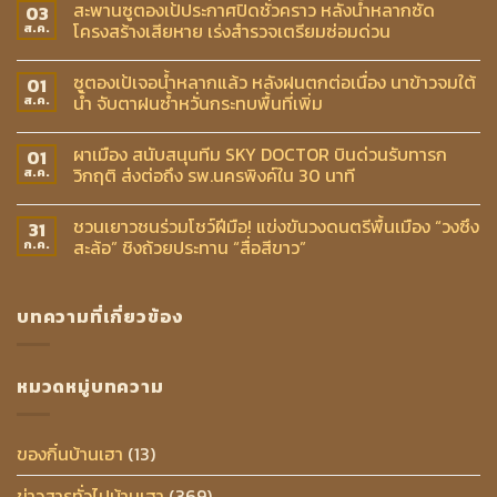
สะพานซูตองเป้ประกาศปิดชั่วคราว หลังน้ำหลากซัด
03
โครงสร้างเสียหาย เร่งสำรวจเตรียมซ่อมด่วน
ส.ค.
ซูตองเป้เจอน้ำหลากแล้ว หลังฝนตกต่อเนื่อง นาข้าวจมใต้
01
น้ำ จับตาฝนซ้ำหวั่นกระทบพื้นที่เพิ่ม
ส.ค.
ผาเมือง สนับสนุนทีม SKY DOCTOR บินด่วนรับทารก
01
วิกฤติ ส่งต่อถึง รพ.นครพิงค์ใน 30 นาที
ส.ค.
ชวนเยาวชนร่วมโชว์ฝีมือ! แข่งขันวงดนตรีพื้นเมือง “วงซึง
31
สะล้อ” ชิงถ้วยประทาน “สื่อสีขาว”
ก.ค.
บทความที่เกี่ยวข้อง
หมวดหมู่บทความ
ของกิ๋นบ้านเฮา
(13)
ข่าวสารทั่วไปบ้านเฮา
(369)