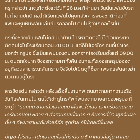
ครู กล่าวว่า เหตุเกิดตั้งแต่วันที่ 26 ม.ค.ที่ผ่านมา วันนั้นแฟนขับรถ
ไปทำงานปกติ ผอ.ได้เรียกแฟนไปคุยหลังเคารพธงชาติ ก่อนที่
แฟนจะหุนหันพลันแล่นขับรถออกไป ตนไม่รู้ว่าเกิดอะไรขึ้น
กระทั่งช่วงเย็นแฟนไม่กลับมาบ้าน โทรหาติดต่อไม่ได้ จนกระทั่ง
ตัดสินใจไปโรงเรียนตอน 20.00 น. แต่ก็ไม่เจอใคร คนที่เข้าเวร
บอกว่า ครูปอ ซึ่งเป็นแฟนของตน ออกจากโรงเรียนตั้งแต่ 09.00
น. ตนตกใจมาก จึงออกตามหาทั้งคืน จนกระทั่งเจอรถครูปอจอด
อยู่ที่สวนสาธารณะสันทราย จึงรีบไปเปิดดูก็ช็อก เพราะแฟนสาวฆ่า
ตัวตายอยู่ในรถ
สารวัตรต้น กล่าวว่า หลังเสร็จสิ้นงานศพ ตนมาตามหาความจริง
วันที่แฟนหายไป ตนได้เข้าดูโทรศัพท์พบจดหมายลาของครูปอ ที่
ระบุว่า “
รถคันนี้ ขายแล้วเอาเงินมาคืนพี่…ได้เลย เราเครียดกับงาน
เครียดกับคน หลาย ๆ สิ่งรวมกันเบื่อมาก ๆ กับการที่ต้องถูกจับผิด
ทั้ง ๆ ที่พยายามแก้แล้วแก้อีก สุดท้าย ก็ไม่เคยดีขึ้นเลย
บัญชี-ใส่รหัส- เปิดเอาเงินโอนให้ระดับ ม.6 ค่าหนังสือรุ่น ค่าเงิน