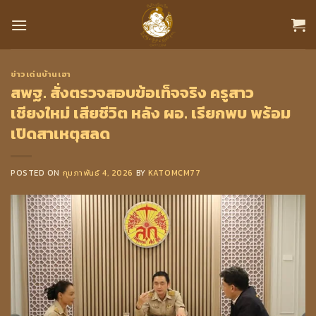
Skip
to
content
ข่าวเด่นบ้านเฮา
สพฐ. สั่งตรวจสอบข้อเท็จจริง ครูสาว
เชียงใหม่ เสียชีวิต หลัง ผอ. เรียกพบ พร้อม
เปิดสาเหตุสลด
POSTED ON
กุมภาพันธ์ 4, 2026
BY
KATOMCM77