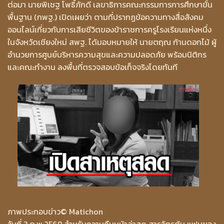
ต่อมา นายพิเชฐ โพธิ์ภักดี เลขาธิการคณะกรรมการการศึกษาขั้น
พื้นฐาน (กพฐ.) เปิดเผยว่า ตามที่ปรากฏข้อความทางสื่อสังคม
ออนไลน์เกี่ยวกับการเสียชีวิตของข้าราชการครูโรงเรียนแห่งหนึ่ง
ในจังหวัดเชียงใหม่ สพฐ. ได้มอบหมายให้ นายตฤณ ก้านดอกไม้ ผู้
อำนวยการศูนย์บริหารความสุขและความปลอดภัย พร้อมนิติกร
และคณะทำงาน ลงพื้นที่ตรวจสอบข้อเท็จจริงโดยทันที
ภาพประกอบข่าว
© Matichon
วันที่ 3 ก.พ.2569 สำหรับความคืบหน้าล่าสุด สารวัตรต้น แฟนของ