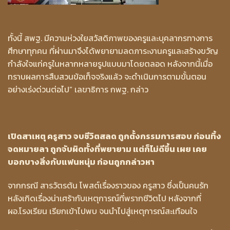
ทั้งนี้ สพฐ. มีความห่วงใยสวัสดิภาพของครูและบุคลากรทางการ
ศึกษาทุกคน ที่ผ่านมาจึงได้พยายามลดภาระงานครูและสร้างขวัญ
กำลังใจแก่ครูในหลากหลายรูปแบบมาโดยตลอด หลังจากนี้เมื่อ
ทราบผลการสืบสวนข้อเท็จจริงแล้ว จะดำเนินการตามขั้นตอน
อย่างเร่งด่วนต่อไป” เลขาธิการ กพฐ. กล่าว
เปิดสาเหตุ ครูสาว จบชีวิตสลด ถูกตั้งกรรมการสอบ ก่อนทิ้ง
จดหมายลา ถูกจับผิดทั้งที่พยายาม แต่ก็ไม่ดีขึ้น เผย เคย
บอกบางสิ่งกับแฟนหนุ่ม ก่อนถูกกล่าวหา
จากกรณี สารวัตรต้น โพสต์เรื่องราวของ ครูสาว ซึ่งเป็นคนรัก
หลังเกิดเรื่องน่าเศร้ากับเหตุการณ์ที่พรากชีวิตไป หลังจากที่
ผอ.โรงเรียน เรียกเข้าไปพบ จนนำไปสู่เหตุการณ์สะเทือนใจ