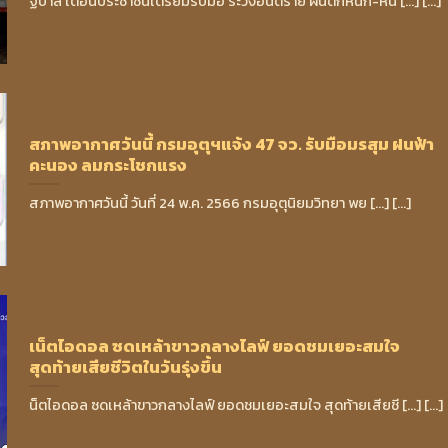
ฐบาล เตือนประชาชนเตรียมรับมือ ระวังอันตราย ฝนตกหนัก-หนั [...] [...]
สภาพอากาศวันนี้ กรมอุตุฯแจ้ง 47 จว. รับมือมรสุม ฝนฟ้า
คะนอง ลมกระโชกแรง
สภาพอากาศวันนี้ วันที่ 24 พ.ค. 2566 กรมอุตุนิยมวิทยา พย [...] [...]
เน็ตไอดอล ซดเหล้าขาวกลางไลฟ์ ยอดชมเยอะสมใจ
สุดท้ายเสียชีวิตในวันรุ่งขึ้น
น็ตไอดอล ซดเหล้าขาวกลางไลฟ์ ยอดชมเยอะสมใจ สุดท้ายเสียชี [...] [...]