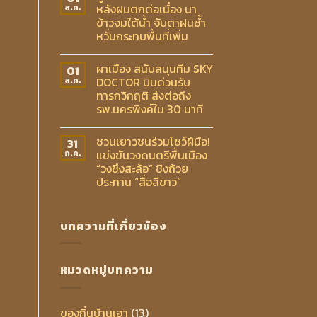
หลังฝนตกต่อเนื่อง นา
ส.ค.
ข้าวจมใต้น้ำ จับตาฝนซ้ำ
หวั่นกระทบพื้นที่เพิ่ม
ผาเมือง สนับสนุนทีม SKY
01
DOCTOR บินด่วนรับ
ส.ค.
ทารกวิกฤติ ส่งต่อถึง
รพ.นครพิงค์ใน 30 นาที
ชวนเยาวชนร่วมโชว์ฝีมือ!
31
แข่งขันวงดนตรีพื้นเมือง
ก.ค.
“วงซึงสะล้อ” ชิงถ้วย
ประทาน “สื่อสีขาว”
บทความที่เกี่ยวข้อง
หมวดหมู่บทความ
ของกิ๋นบ้านเฮา
(13)