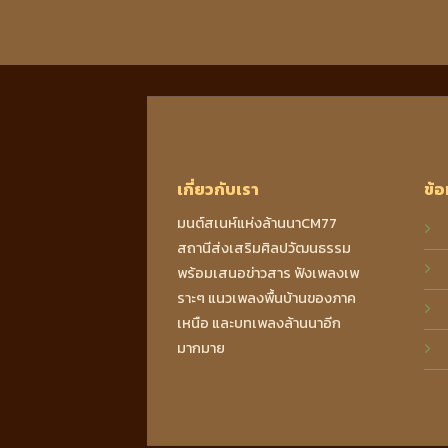
เกี่ยวกับเรา
ข้อ
มนต์สเนห์แห่งล้านนาCM77
สถานีส่งเสริมศิลปวัฒนธรรม
พร้อมเสนอข่าวสาร ฟังเพลงเพ
ราะๆ แนวเพลงพื้นบ้านของภาค
เหนือ และบทเพลงล้านนาอีก
มากมาย