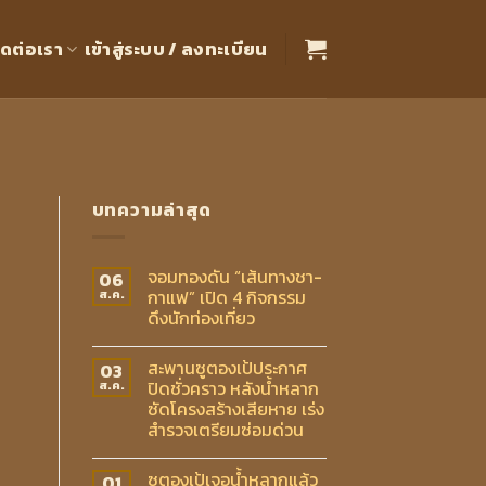
ิดต่อเรา
เข้าสู่ระบบ / ลงทะเบียน
บทความล่าสุด
จอมทองดัน “เส้นทางชา-
06
กาแฟ” เปิด 4 กิจกรรม
ส.ค.
ดึงนักท่องเที่ยว
สะพานซูตองเป้ประกาศ
03
ปิดชั่วคราว หลังน้ำหลาก
ส.ค.
ซัดโครงสร้างเสียหาย เร่ง
สำรวจเตรียมซ่อมด่วน
ซูตองเป้เจอน้ำหลากแล้ว
01