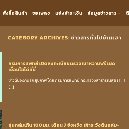
สั่งซื้อสินค้า
ขอเพลง
แจ้งชำระเงิน
ข้อมูลข่าวสาร
ต
CATEGORY ARCHIVES:
ข่าวสารทั่วไปบ้านเฮา
กรมการแพทย์ เปิดลงทะเบียนตรวจเบาหวานฟรี เช็ค
เงื่อนไขได้ที่นี่
ข่าวดีของคนรักสุขภาพ โดย กรมการแพทย์ กระทรวงสาธารณสุข เ [...]
[...]
ฝนถล่มเกิน 100 มม. เตือน 7 จังหวัด เฝ้าระวังดินถล่ม-