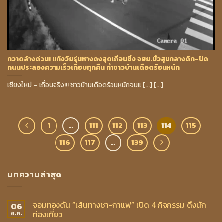
กวาดล้างด่วน! แก๊งวัยรุ่นหางดงสุดเถื่อนซิ่ง จยย.มั่วสุมกลางดึก-ปิด
ถนนประลองความเร็วเกือบทุกคืน ทำชาวบ้านเดือดร้อนหนัก
เชียงใหม่ – เถื่อนจริง!!! ชาวบ้านเดือดร้อนหนักจนแ [...] [...]
1
…
111
112
113
114
115
116
117
…
139
บทความล่าสุด
จอมทองดัน “เส้นทางชา-กาแฟ” เปิด 4 กิจกรรม ดึงนัก
06
ท่องเที่ยว
ส.ค.