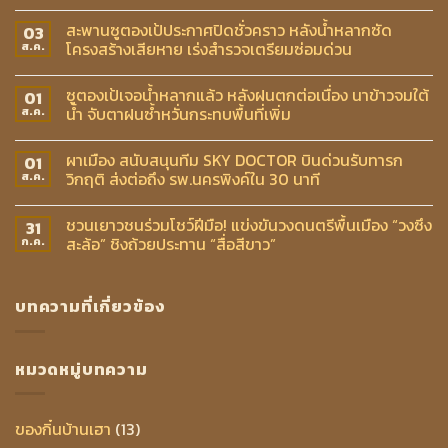
สะพานซูตองเป้ประกาศปิดชั่วคราว หลังน้ำหลากซัด
03
โครงสร้างเสียหาย เร่งสำรวจเตรียมซ่อมด่วน
ส.ค.
ซูตองเป้เจอน้ำหลากแล้ว หลังฝนตกต่อเนื่อง นาข้าวจมใต้
01
น้ำ จับตาฝนซ้ำหวั่นกระทบพื้นที่เพิ่ม
ส.ค.
ผาเมือง สนับสนุนทีม SKY DOCTOR บินด่วนรับทารก
01
วิกฤติ ส่งต่อถึง รพ.นครพิงค์ใน 30 นาที
ส.ค.
ชวนเยาวชนร่วมโชว์ฝีมือ! แข่งขันวงดนตรีพื้นเมือง “วงซึง
31
สะล้อ” ชิงถ้วยประทาน “สื่อสีขาว”
ก.ค.
บทความที่เกี่ยวข้อง
หมวดหมู่บทความ
ของกิ๋นบ้านเฮา
(13)