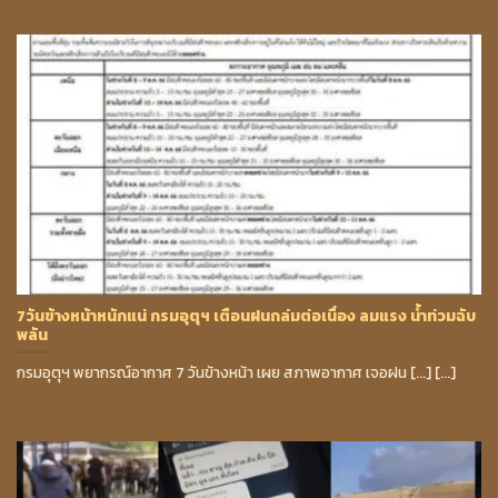
7วันข้างหน้าหนักแน่ กรมอุตุฯ เตือนฝนถล่มต่อเนื่อง ลมแรง น้ำท่วมฉับ
พลัน
กรมอุตุฯ พยากรณ์อากาศ 7 วันข้างหน้า เผย สภาพอากาศ เจอฝน [...] [...]