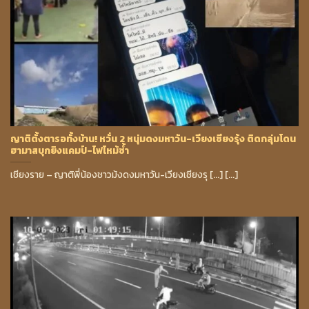
ญาติตั้งตารอทั้งบ้าน! หวั่น 2 หนุ่มดงมหาวัน-เวียงเชียงรุ้ง ติดกลุ่มโดน
ฮามาสบุกยิงแคมป์-ไฟไหม้ซ้ำ
เชียงราย – ญาติพี่น้องชาวม้งดงมหาวัน-เวียงเชียงรุ [...] [...]