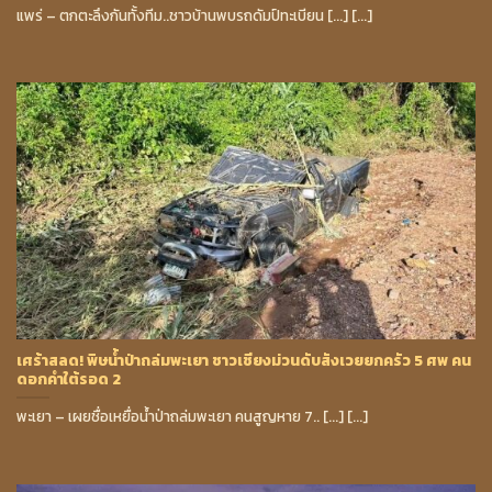
แพร่ – ตกตะลึงกันทั้งทีม..ชาวบ้านพบรถดัมป์ทะเบียน [...] [...]
เศร้าสลด! พิษน้ำป่าถล่มพะเยา ชาวเชียงม่วนดับสังเวยยกครัว 5 ศพ คน
ดอกคำใต้รอด 2
พะเยา – เผยชื่อเหยื่อน้ำป่าถล่มพะเยา คนสูญหาย 7.. [...] [...]