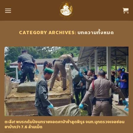
Skip
to
content
CATEGORY ARCHIVES:
บทความทั้งหมด
ตะลึง! พบรถดัมป์ขนทรายจอดคาป่าช้าสุดพิรุธ จนท.บุกตรวจเจอซ่อน
ยาบ้ากว่า 7.6 ล้านเม็ด