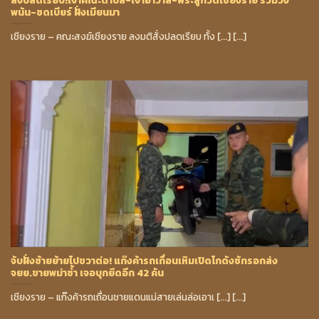
พนัน-ซดเบียร์ ฝั่งเมียนมา
เชียงราย – คณะสงฆ์เชียงราย ลงมติสั่งปลดเรียบ ทั้ง [...] [...]
จับฝั่งซ้ายย้ายไปขวาต่อ! แก๊งค้ารถเถื่อนเหิมเปิดโกดังชักรอกส่ง
จยย.ขายพม่าซ้ำ เจอบุกยึดอีก 42 คัน
เชียงราย – แก๊งค้ารถเถื่อนชายแดนแม่สายเล่นล่อเอาเ [...] [...]