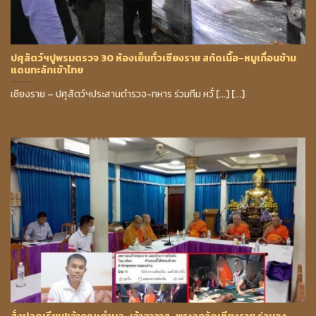
ปศุสัตว์ฯปูพรมตรวจ 30 ห้องเย็นทั่วเชียงราย สกัดเนื้อ-หมูเถื่อนข้าม
แดนทะลักเข้าไทย
เชียงราย – ปศุสัตว์ฯประสานตำรวจ-ทหาร ร่วมทีม หวั่ [...] [...]
สั่งปลดเรียบ!เจ้าคณะตำบล-เจ้าอาวาส-พระลูกวัดเชียงราย ร่วมวง