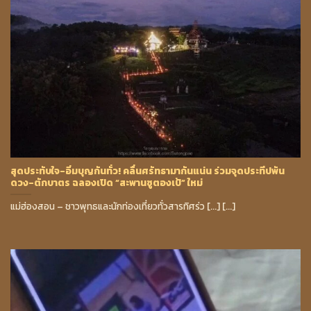
สุดประทับใจ-อิ่มบุญกันทั่ว! คลื่นศรัทธามากันแน่น ร่วมจุดประทีปพัน
ดวง-ตักบาตร ฉลองเปิด “สะพานซูตองเป้” ใหม่
แม่ฮ่องสอน – ชาวพุทธและนักท่องเที่ยวทั่วสารทิศร่ว [...] [...]