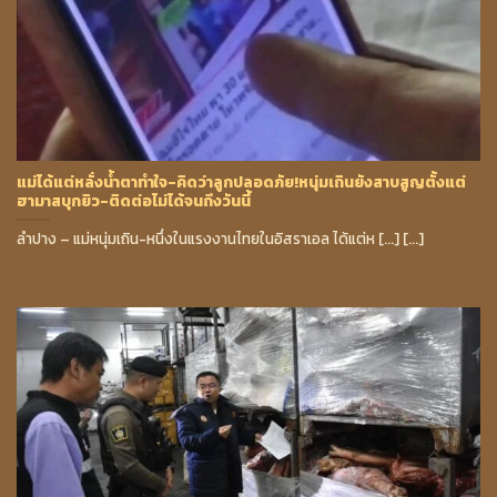
แม่ได้แต่หลั่งน้ำตาทำใจ-คิดว่าลูกปลอดภัย!หนุ่มเถินยังสาบสูญตั้งแต่
ฮามาสบุกยิว-ติดต่อไม่ได้จนถึงวันนี้
ลำปาง – แม่หนุ่มเถิน-หนึ่งในแรงงานไทยในอิสราเอล ได้แต่ห [...] [...]