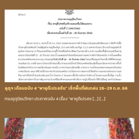
อุตุฯ เตือนฉบับ 4 “พายุดีเปรสชัน” เช็กพื้นที่ฝนถล่ม 26-29 ก.ย. 66
กรมอุตุนิยมวิทยา ประกาศฉบับ 4 เรื่อง “พายุดีเปรสช [...] [...]