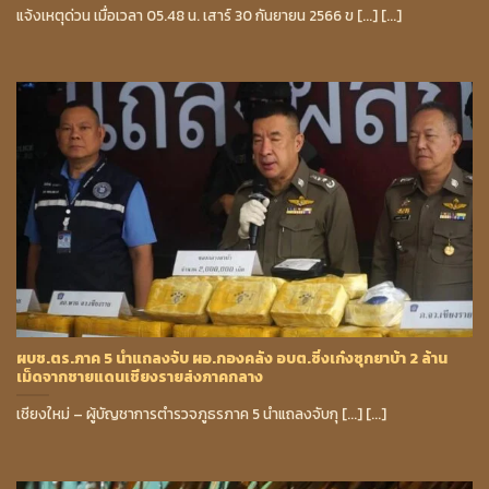
แจ้งเหตุด่วน เมื่อเวลา 05.48 น. เสาร์ 30 กันยายน 2566 ข [...] [...]
ผบช.ตร.ภาค 5 นำแถลงจับ ผอ.กองคลัง อบต.ซิ่งเก๋งซุกยาบ้า 2 ล้าน
เม็ดจากชายแดนเชียงรายส่งภาคกลาง
เชียงใหม่ – ผู้บัญชาการตำรวจภูธรภาค 5 นำแถลงจับกุ [...] [...]