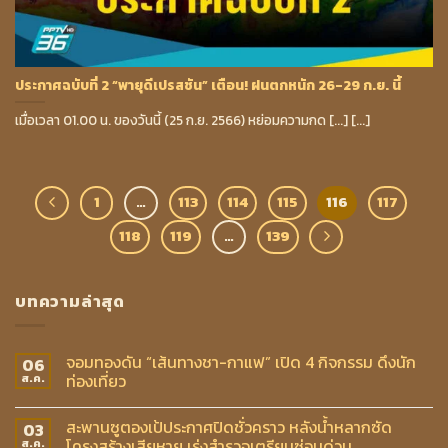
ประกาศฉบับที่ 2 “พายุดีเปรสชัน” เตือน! ฝนตกหนัก 26-29 ก.ย. นี้
เมื่อเวลา 01.00 น. ของวันนี้ (25 ก.ย. 2566) หย่อมความกด [...] [...]
1
…
113
114
115
116
117
118
119
…
139
บทความล่าสุด
จอมทองดัน “เส้นทางชา-กาแฟ” เปิด 4 กิจกรรม ดึงนัก
06
ท่องเที่ยว
ส.ค.
สะพานซูตองเป้ประกาศปิดชั่วคราว หลังน้ำหลากซัด
03
โครงสร้างเสียหาย เร่งสำรวจเตรียมซ่อมด่วน
ส.ค.