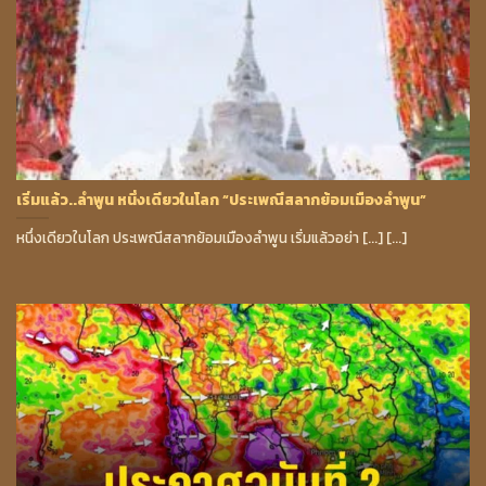
เริ่มแล้ว..ลำพูน หนึ่งเดียวในโลก “ประเพณีสลากย้อมเมืองลำพูน”
หนึ่งเดียวในโลก ประเพณีสลากย้อมเมืองลำพูน เริ่มแล้วอย่า [...] [...]