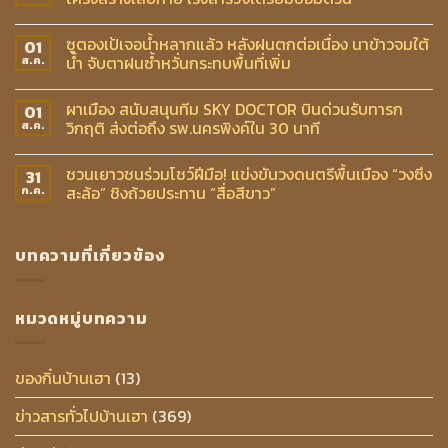
ซูตองเป้เจอน้ำหลากแล้ว หลังฝนตกต่อเนื่อง นาข้าวจมใต้
01
น้ำ จับตาฝนซ้ำหวั่นกระทบพื้นที่เพิ่ม
ส.ค.
ผาเมือง สนับสนุนทีม SKY DOCTOR บินด่วนรับทารก
01
วิกฤติ ส่งต่อถึง รพ.นครพิงค์ใน 30 นาที
ส.ค.
ชวนเยาวชนร่วมโชว์ฝีมือ! แข่งขันวงดนตรีพื้นเมือง “วงซึง
31
สะล้อ” ชิงถ้วยประทาน “สื่อสีขาว”
ก.ค.
บทความที่เกี่ยวข้อง
หมวดหมู่บทความ
ของกิ๋นบ้านเฮา
(13)
ข่าวสารทั่วไปบ้านเฮา
(369)