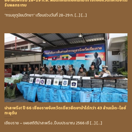
รับผลกระทบ
“กรมอุตุนิยมวิทยา” เตือนช่วงวันที่ 28-29 ก. [...] [...]
น่าสะพรึง! ปี 66 เชียงรายจังหวัดเดียวยึดยาบ้าได้กว่า 43 ล้านเม็ด-ไอซ์
ทะลุตัน
เชียงราย – เผยสถิติน่าสะพรึง..ปีงบประมาณ 2566 เชี [...] [...]