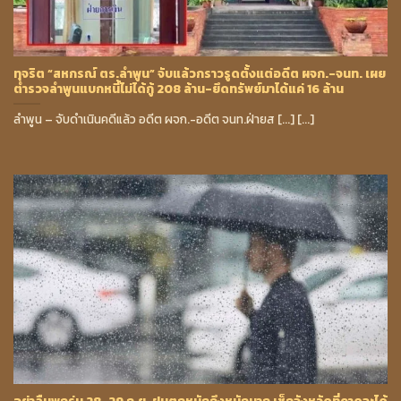
ทุจริต “สหกรณ์ ตร.ลำพูน” จับแล้วกราวรูดตั้งแต่อดีต ผจก.-จนท. เผย
ตำรวจลำพูนแบกหนี้ไม่ได้กู้ 208 ล้าน-ยึดทรัพย์มาได้แค่ 16 ล้าน
ลำพูน – จับดำเนินคดีแล้ว อดีต ผจก.-อดีต จนท.ฝ่ายส [...] [...]
อย่าลืมพกร่ม 28-29 ก.ย. ฝนตกหนักถึงหนักมาก เช็กจังหวัดที่คาดจะได้