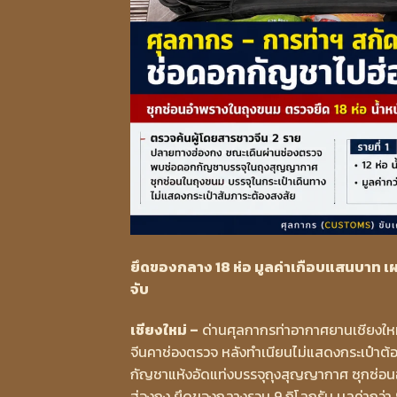
ยึดของกลาง 18 ห่อ มูลค่าเกือบแสนบาท
จับ
เชียงใหม่ –
ด่านศุลกากรท่าอากาศยานเชียงใหม
จีนคาช่องตรวจ หลังทำเนียนไม่แสดงกระเป๋าต้
กัญชาแห้งอัดแท่งบรรจุถุงสุญญากาศ ซุกซ่อน
ฮ่องกง ยึดของกลางรวม 9 กิโลกรัม มูลค่ากว