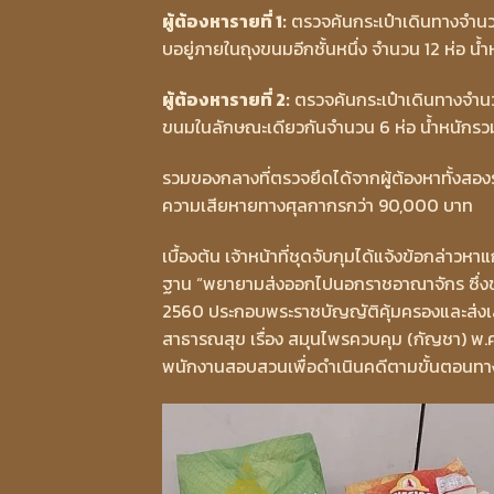
ผู้ต้องหารายที่ 1:
ตรวจค้นกระเป๋าเดินทางจำน
บอยู่ภายในถุงขนมอีกชั้นหนึ่ง จำนวน 12 ห่อ น
ผู้ต้องหารายที่ 2:
ตรวจค้นกระเป๋าเดินทางจำน
ขนมในลักษณะเดียวกันจำนวน 6 ห่อ น้ำหนักรว
รวมของกลางที่ตรวจยึดได้จากผู้ต้องหาทั้งสองร
ความเสียหายทางศุลกากรกว่า 90,000 บาท
เบื้องต้น เจ้าหน้าที่ชุดจับกุมได้แจ้งข้อกล่าว
ฐาน “พยายามส่งออกไปนอกราชอาณาจักร ซึ่งของ
2560 ประกอบพระราชบัญญัติคุ้มครองและส่ง
สาธารณสุข เรื่อง สมุนไพรควบคุม (กัญชา) พ.
พนักงานสอบสวนเพื่อดำเนินคดีตามขั้นตอนท