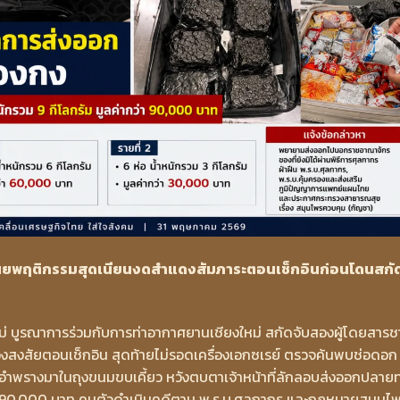
 เผยพฤติกรรมสุดเนียนงดสำแดงสัมภาระตอนเช็กอินก่อนโดนสกั
่ บูรณาการร่วมกับการท่าอากาศยานเชียงใหม่ สกัดจับสองผู้โดยสารช
องสงสัยตอนเช็กอิน สุดท้ายไม่รอดเครื่องเอกซเรย์ ตรวจค้นพบช่อดอก
อำพรางมาในถุงขนมขบเคี้ยว หวังตบตาเจ้าหน้าที่ลักลอบส่งออกปลาย
่า 90,000 บาท คุมตัวดำเนินคดีตาม พ.ร.บ.ศุลกากร และกฎหมายสมุนไ