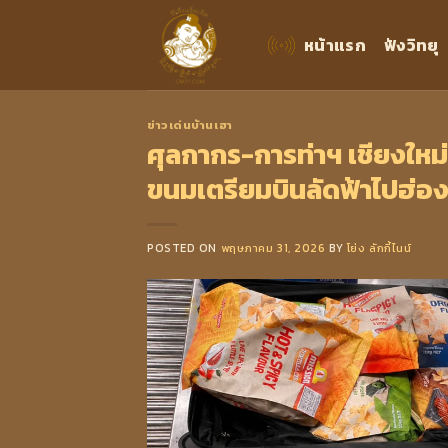
Skip
to
หน้าแรก
ฟังวิทยุ
content
ข่าวเด่นบ้านเฮา
ศุลกากร-การท่าฯ เชียงใหม
ขนมเตรียมบินลัดฟ้าไปฮ่อ
POSTED ON
พฤษภาคม 31, 2026
BY
โย่ง ลักกี้ไนน์