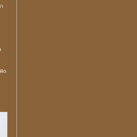
รา
า
มผิด