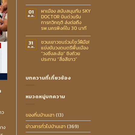
ผาเมือง สนับสนุนทีม SKY
01
DOCTOR บินด่วนรับ
ส.ค.
ทารกวิกฤติ ส่งต่อถึง
รพ.นครพิงค์ใน 30 นาที
ชวนเยาวชนร่วมโชว์ฝีมือ!
31
แข่งขันวงดนตรีพื้นเมือง
ก.ค.
“วงซึงสะล้อ” ชิงถ้วย
ประทาน “สื่อสีขาว”
บทความที่เกี่ยวข้อง
ด
หมวดหมู่บทความ
าว
ของกิ๋นบ้านเฮา
(13)
ข่าวสารทั่วไปบ้านเฮา
(369)
ทาง
พร