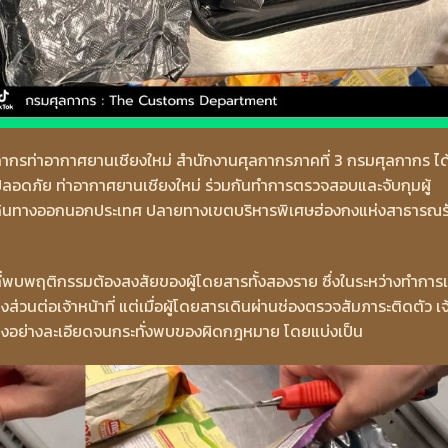
ศุลกากรท่าอากาศยานเชียงใหม่ สำนักงานศุลกากรภาคที่ 3 กรมศุลกากร ได
มปลอดภัย ท่าอากาศยานเชียงใหม่ ร่วมกันทำการตรวจสอบและจับกุมผู้
เดินทางออกนอกประเทศ ปลายทางเขตบริหารพิเศษฮ่องกงแห่งสาธารณร
าที่พบพฤติกรรมต้องสงสัยของผู้โดยสารทั้งสองราย ซึ่งในระหว่างทำการเ
่วนต่อเจ้าหน้าที่ แต่เมื่อผู้โดยสารเดินผ่านช่องตรวจสัมภาระติดตัว เจ
นทางอย่างละเอียดจนกระทั่งพบของผิดกฎหมาย โดยแบ่งเป็น