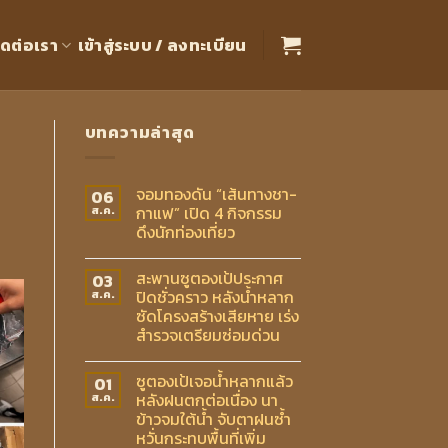
ิดต่อเรา
เข้าสู่ระบบ / ลงทะเบียน
บทความล่าสุด
จอมทองดัน “เส้นทางชา-
06
กาแฟ” เปิด 4 กิจกรรม
ส.ค.
ดึงนักท่องเที่ยว
สะพานซูตองเป้ประกาศ
03
ปิดชั่วคราว หลังน้ำหลาก
ส.ค.
ซัดโครงสร้างเสียหาย เร่ง
สำรวจเตรียมซ่อมด่วน
ซูตองเป้เจอน้ำหลากแล้ว
01
หลังฝนตกต่อเนื่อง นา
ส.ค.
ข้าวจมใต้น้ำ จับตาฝนซ้ำ
หวั่นกระทบพื้นที่เพิ่ม