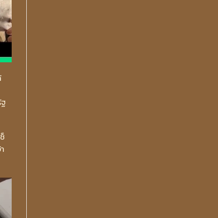
้
ัฐ
ช็
้า