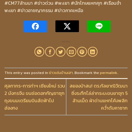
#CM77ล้านนา #ข่าวด่วน #พะเยา #นักโทษแหกคุก #เรือนจำ
พะเยา #ข่าวอาชญากรรม #ข่าวภาคเหนือ
This entry was posted in
ข่าวเด่นบ้านเฮา
. Bookmark the
permalink
.
ศุลกากร-การท่าฯ เชียงใหม่ รวบ
สยองป่าสน! ตร.กัลยาณิวัฒนา
2 มังกรจีน ขนช่อดอกกัญชาซุก
ซิ่งระทึกไล่ล่ากระบะขนยาซุก 5
ถุงขนมเตรียมบินลัดฟ้าไป
ล้านเม็ด ฝ่าด่านแหกโค้งพลิก
ฮ่องกง
คว่ำดับคาซาก