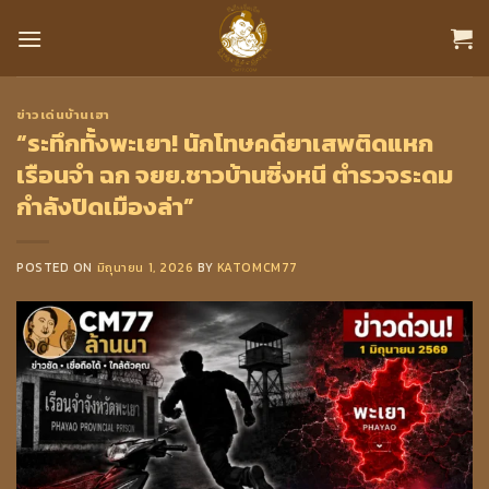
Skip
to
content
ข่าวเด่นบ้านเฮา
“ระทึกทั้งพะเยา! นักโทษคดียาเสพติดแหก
เรือนจำ ฉก จยย.ชาวบ้านซิ่งหนี ตำรวจระดม
กำลังปิดเมืองล่า”
POSTED ON
มิถุนายน 1, 2026
BY
KATOMCM77