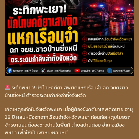
ระทึกพะเยา! นักโทษคดียาเสพติดแหกเรือนจำ ฉก จยย.ชาว
บ้านซิ่งหนี ตำรวจระดมกำลังล่าทั้งจังหวัด
เกิดเหตุระทึกในจังหวัดพะเยา เมื่อผู้ต้องขังคดียาเสพติดชาย อายุ
28 ปี หลบหนีออกจากเรือนจำจังหวัดพะเยา ก่อนก่อเหตุขโมยรถ
จักรยานยนต์ของชาวบ้านในพื้นที่ ตำบลบ้านต๋อม อำเภอเมือง
พะเยา เพื่อใช้เป็นพาหนะหลบหนี