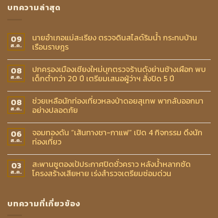
บทความล่าสุด
นายอำเภอแม่สะเรียง ตรวจดินสไลด์ริมน้ำ กระทบบ้าน
09
เรือนราษฎร
ส.ค.
ปกครองเมืองเชียงใหม่บุกตรวจร้านดังย่านช้างเผือก พบ
08
เด็กต่ำกว่า 20 ปี เตรียมเสนอผู้ว่าฯ สั่งปิด 5 ปี
ส.ค.
ช่วยเหลือนักท่องเที่ยวหลงป่าดอยสุเทพ พากลับออกมา
08
อย่างปลอดภัย
ส.ค.
จอมทองดัน “เส้นทางชา-กาแฟ” เปิด 4 กิจกรรม ดึงนัก
06
ท่องเที่ยว
ส.ค.
สะพานซูตองเป้ประกาศปิดชั่วคราว หลังน้ำหลากซัด
03
โครงสร้างเสียหาย เร่งสำรวจเตรียมซ่อมด่วน
ส.ค.
บทความที่เกี่ยวข้อง