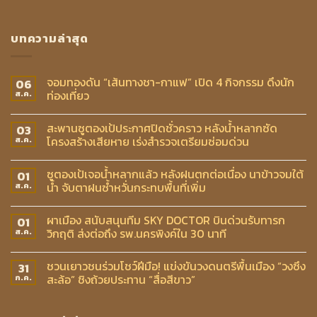
บทความล่าสุด
จอมทองดัน “เส้นทางชา-กาแฟ” เปิด 4 กิจกรรม ดึงนัก
06
ท่องเที่ยว
ส.ค.
สะพานซูตองเป้ประกาศปิดชั่วคราว หลังน้ำหลากซัด
03
โครงสร้างเสียหาย เร่งสำรวจเตรียมซ่อมด่วน
ส.ค.
ซูตองเป้เจอน้ำหลากแล้ว หลังฝนตกต่อเนื่อง นาข้าวจมใต้
01
น้ำ จับตาฝนซ้ำหวั่นกระทบพื้นที่เพิ่ม
ส.ค.
ผาเมือง สนับสนุนทีม SKY DOCTOR บินด่วนรับทารก
01
วิกฤติ ส่งต่อถึง รพ.นครพิงค์ใน 30 นาที
ส.ค.
ชวนเยาวชนร่วมโชว์ฝีมือ! แข่งขันวงดนตรีพื้นเมือง “วงซึง
31
สะล้อ” ชิงถ้วยประทาน “สื่อสีขาว”
ก.ค.