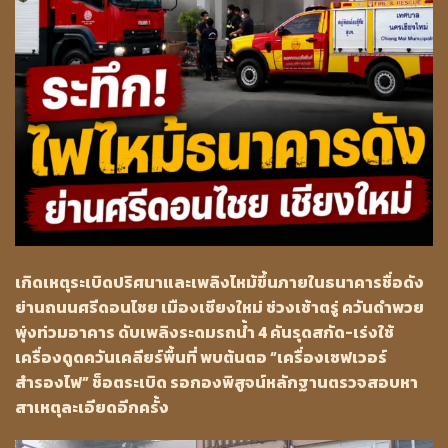
เกิดเหตุระเบิดปริศนาและเพลิงไหม้ขึ้นภายในธนาคารชื่อดัง
ย่านถนนศรีดอนไชย เมืองเชียงใหม่ ช่วงเช้าตรู่ ควันดำพวย
พุ่งท่วมอาคาร ดับเพลิงระดมรถน้ำ 4 คันรุดสกัด-เร่งใช้
เครื่องดูดควันเคลียร์พื้นที่ พบต้นตอ “เครื่องเซฟเวอร์
สำรองไฟ” ช็อตระเบิด รอกองพิสูจน์หลักฐานตรวจสอบหา
สาเหตุละเอียดอีกครั้ง