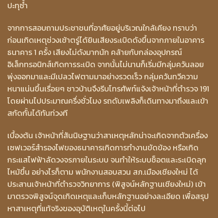
ปะทุซ้ำ
จากการสอบถามประชาชนที่อาศัยอยู่บริเวณใกล้เคียง ทราบว่า
ก่อนเกิดเหตุช่วงเช้าตรู่ได้ยินเสียงระเบิดดังขึ้นจากภายในอาคาร
ธนาคาร 1 ครั้ง เสียงไม่ดังมากนัก คล้ายกับกล่องอุปกรณ์
อิเล็กทรอนิกส์เกิดการระเบิด จากนั้นไม่นานก็เริ่มมีกลุ่มควันลอย
พุ่งออกมาและมีเปลวไฟตามมาอย่างรวดเร็ว กลุ่มควันทวีความ
หนาแน่นขึ้นเรื่อยๆ ชาวบ้านจึงรีบโทรศัพท์แจ้งเจ้าหน้าที่ตำรวจ 191
โดยผ่านไปประมาณครึ่งชั่วโมง รถดับเพลิงก็เดินทางมาถึงและเข้า
สกัดกั้นได้ทันท่วงที
เบื้องต้น เจ้าหน้าที่สันนิษฐานว่าสาเหตุหลักน่าจะเกิดจากตัวเครื่อง
เซฟเวอร์สำรองไฟของธนาคารเกิดการทำงานขัดข้อง หรือเกิด
กระแสไฟฟ้าลัดวงจรภายในระบบ จนทำให้ระบบช็อตและระเบิดลุก
ไหม้ขึ้น อย่างไรก็ตาม พนักงานสอบสวน สภ.เมืองเชียงใหม่ ได้
ประสานเจ้าหน้าที่ตำรวจวิทยาการ (พิสูจน์หลักฐานเชียงใหม่) เข้า
มาตรวจพิสูจน์จุดเกิดเหตุและเก็บหลักฐานอย่างละเอียด เพื่อสรุป
หาสาเหตุที่แท้จริงของอุบัติเหตุในครั้งนี้ต่อไป