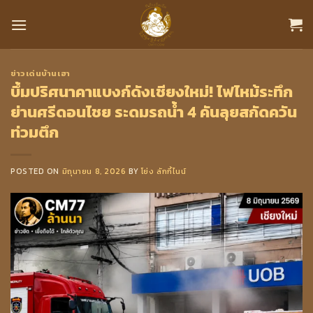
Skip
to
content
ข่าวเด่นบ้านเฮา
บึ้มปริศนาคาแบงก์ดังเชียงใหม่! ไฟไหม้ระทึก
ย่านศรีดอนไชย ระดมรถน้ำ 4 คันลุยสกัดควัน
ท่วมตึก
POSTED ON
มิถุนายน 8, 2026
BY
โย่ง ลักกี้ไนน์