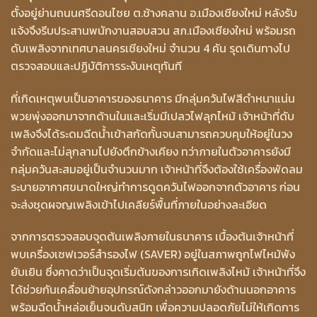
ตั้งอยู่ย่านถนนศรีดอนไชย ต.ช้างคลาน อ.เมืองเชียงใหม่ หลังรับ
แจ้งจึงรีบประสานพนักงานสอบสวน สภ.เมืองเชียงใหม่ พร้อมรถ
ดับเพลิงจากเทศบาลนครเชียงใหม่ จำนวน 4 คัน รุดเดินทางไป
ตรวจสอบและปฏิบัติการระงับเหตุทันที
ที่เกิดเหตุพบเป็นอาคารของธนาคาร มีกลุ่มควันไฟสีดำหนาแน่น
พวยพุ่งออกมาจากด้านในและเริ่มมีเปลวไฟลุกไหม้ เจ้าหน้าที่ดับ
เพลิงจึงได้ระดมฉีดน้ำเข้าสกัดกั้นจนสามารถควบคุมให้อยู่ในวง
จำกัดและไม่ลุกลามไปยังตึกข้างเคียง ทว่าภายในตัวอาคารยังมี
กลุ่มควันสะสมอยู่เป็นจำนวนมาก เจ้าหน้าที่จึงต้องใช้เครื่องพัดลม
ระบายอากาศขนาดใหญ่ทำการดูดควันไฟออกจากตัวอาคาร ก่อน
จะส่งชุดผจญเพลิงเข้าไปเคลียร์พื้นที่ภายในอย่างละเอียด
จากการตรวจสอบจุดต้นเพลิงภายในธนาคาร เบื้องต้นเจ้าหน้าที่
พบเครื่องเซฟเวอร์สำรองไฟ (SAVER) อยู่ในสภาพถูกไฟไหม้พัง
ยับเยิน ซึ่งคาดว่าเป็นจุดเริ่มต้นของการเกิดเพลิงไหม้ เจ้าหน้าที่จึง
ได้ช่วยกันเคลื่อนย้ายอุปกรณ์ดังกล่าวออกมายังด้านนอกอาคาร
พร้อมฉีดน้ำหล่อเย็นจนดับสนิท เพื่อความปลอดภัยไม่ให้เกิดการ