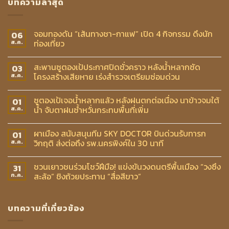
บทความล่าสุด
จอมทองดัน “เส้นทางชา-กาแฟ” เปิด 4 กิจกรรม ดึงนัก
06
ท่องเที่ยว
ส.ค.
สะพานซูตองเป้ประกาศปิดชั่วคราว หลังน้ำหลากซัด
03
โครงสร้างเสียหาย เร่งสำรวจเตรียมซ่อมด่วน
ส.ค.
ซูตองเป้เจอน้ำหลากแล้ว หลังฝนตกต่อเนื่อง นาข้าวจมใต้
01
น้ำ จับตาฝนซ้ำหวั่นกระทบพื้นที่เพิ่ม
ส.ค.
ผาเมือง สนับสนุนทีม SKY DOCTOR บินด่วนรับทารก
01
วิกฤติ ส่งต่อถึง รพ.นครพิงค์ใน 30 นาที
ส.ค.
ชวนเยาวชนร่วมโชว์ฝีมือ! แข่งขันวงดนตรีพื้นเมือง “วงซึง
31
สะล้อ” ชิงถ้วยประทาน “สื่อสีขาว”
ก.ค.
บทความที่เกี่ยวข้อง