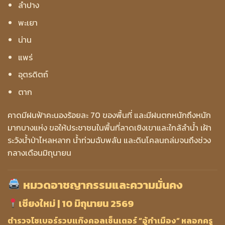
ลำปาง
พะเยา
น่าน
แพร่
อุตรดิตถ์
ตาก
คาดมีฝนฟ้าคะนองร้อยละ 70 ของพื้นที่ และมีฝนตกหนักถึงหนัก
มากบางแห่ง ขอให้ประชาชนในพื้นที่ลาดเชิงเขาและใกล้ลำน้ำ เฝ้า
ระวังน้ำป่าไหลหลาก น้ำท่วมฉับพลัน และดินโคลนถล่มจนถึงช่วง
กลางเดือนมิถุนายน
หมวดอาชญากรรมและความมั่นคง
เชียงใหม่ | 10 มิถุนายน 2569
ตำรวจไซเบอร์รวบแก๊งคอลเซ็นเตอร์ “อู้กำเมือง” หลอกครู