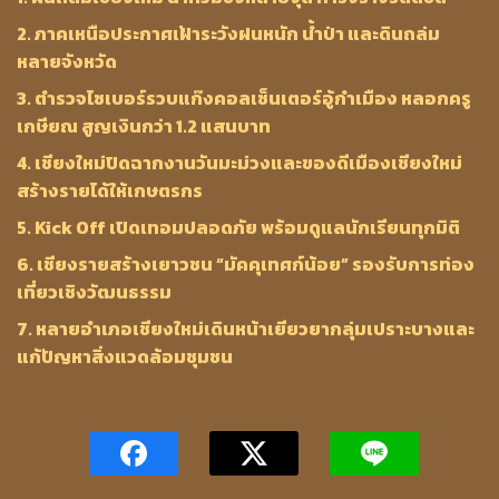
2. ภาคเหนือประกาศเฝ้าระวังฝนหนัก น้ำป่า และดินถล่ม
หลายจังหวัด
3. ตำรวจไซเบอร์รวบแก๊งคอลเซ็นเตอร์อู้กำเมือง หลอกครู
เกษียณ สูญเงินกว่า 1.2 แสนบาท
4. เชียงใหม่ปิดฉากงานวันมะม่วงและของดีเมืองเชียงใหม่
สร้างรายได้ให้เกษตรกร
5. Kick Off เปิดเทอมปลอดภัย พร้อมดูแลนักเรียนทุกมิติ
6. เชียงรายสร้างเยาวชน “มัคคุเทศก์น้อย” รองรับการท่อง
เที่ยวเชิงวัฒนธรรม
7. หลายอำเภอเชียงใหม่เดินหน้าเยียวยากลุ่มเปราะบางและ
แก้ปัญหาสิ่งแวดล้อมชุมชน