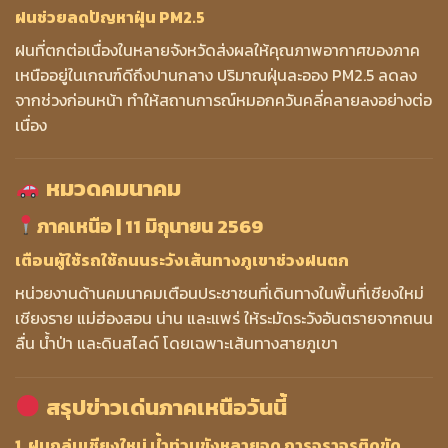
ฝนช่วยลดปัญหาฝุ่น PM2.5
ฝนที่ตกต่อเนื่องในหลายจังหวัดส่งผลให้คุณภาพอากาศของภาค
เหนืออยู่ในเกณฑ์ดีถึงปานกลาง ปริมาณฝุ่นละออง PM2.5 ลดลง
จากช่วงก่อนหน้า ทำให้สถานการณ์หมอกควันคลี่คลายลงอย่างต่อ
เนื่อง
หมวดคมนาคม
ภาคเหนือ | 11 มิถุนายน 2569
เตือนผู้ใช้รถใช้ถนนระวังเส้นทางภูเขาช่วงฝนตก
หน่วยงานด้านคมนาคมเตือนประชาชนที่เดินทางในพื้นที่เชียงใหม่
เชียงราย แม่ฮ่องสอน น่าน และแพร่ ให้ระมัดระวังอันตรายจากถนน
ลื่น น้ำป่า และดินสไลด์ โดยเฉพาะเส้นทางสายภูเขา
สรุปข่าวเด่นภาคเหนือวันนี้
1. ฝนถล่มเชียงใหม่ น้ำท่วมขังหลายจุด การจราจรติดขัด