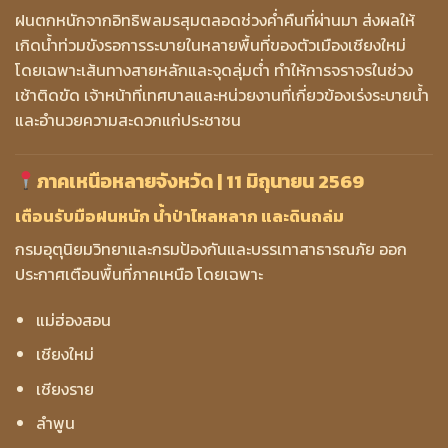
ฝนตกหนักจากอิทธิพลมรสุมตลอดช่วงค่ำคืนที่ผ่านมา ส่งผลให้
เกิดน้ำท่วมขังรอการระบายในหลายพื้นที่ของตัวเมืองเชียงใหม่
โดยเฉพาะเส้นทางสายหลักและจุดลุ่มต่ำ ทำให้การจราจรในช่วง
เช้าติดขัด เจ้าหน้าที่เทศบาลและหน่วยงานที่เกี่ยวข้องเร่งระบายน้ำ
และอำนวยความสะดวกแก่ประชาชน
ภาคเหนือหลายจังหวัด | 11 มิถุนายน 2569
เตือนรับมือฝนหนัก น้ำป่าไหลหลาก และดินถล่ม
กรมอุตุนิยมวิทยาและกรมป้องกันและบรรเทาสาธารณภัย ออก
ประกาศเตือนพื้นที่ภาคเหนือ โดยเฉพาะ
แม่ฮ่องสอน
เชียงใหม่
เชียงราย
ลำพูน