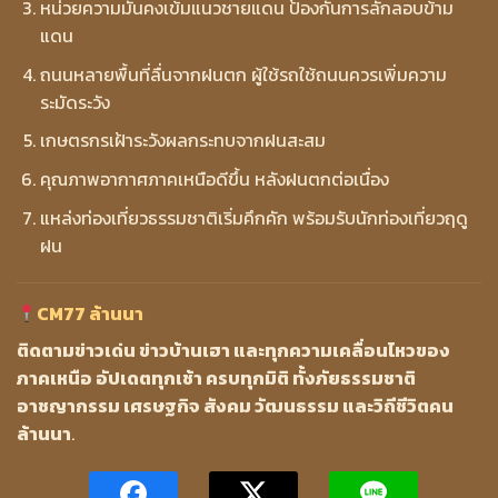
หน่วยความมั่นคงเข้มแนวชายแดน ป้องกันการลักลอบข้าม
แดน
ถนนหลายพื้นที่ลื่นจากฝนตก ผู้ใช้รถใช้ถนนควรเพิ่มความ
ระมัดระวัง
เกษตรกรเฝ้าระวังผลกระทบจากฝนสะสม
คุณภาพอากาศภาคเหนือดีขึ้น หลังฝนตกต่อเนื่อง
แหล่งท่องเที่ยวธรรมชาติเริ่มคึกคัก พร้อมรับนักท่องเที่ยวฤดู
ฝน
CM77 ล้านนา
ติดตามข่าวเด่น ข่าวบ้านเฮา และทุกความเคลื่อนไหวของ
ภาคเหนือ อัปเดตทุกเช้า ครบทุกมิติ ทั้งภัยธรรมชาติ
อาชญากรรม เศรษฐกิจ สังคม วัฒนธรรม และวิถีชีวิตคน
ล้านนา
.