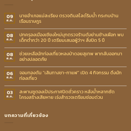
นายอำเภอแม่สะเรียง ตรวจดินสไลด์ริมน้ำ กระทบบ้าน
09
เรือนราษฎร
ส.ค.
ปกครองเมืองเชียงใหม่บุกตรวจร้านดังย่านช้างเผือก พบ
08
เด็กต่ำกว่า 20 ปี เตรียมเสนอผู้ว่าฯ สั่งปิด 5 ปี
ส.ค.
ช่วยเหลือนักท่องเที่ยวหลงป่าดอยสุเทพ พากลับออกมา
08
อย่างปลอดภัย
ส.ค.
จอมทองดัน “เส้นทางชา-กาแฟ” เปิด 4 กิจกรรม ดึงนัก
06
ท่องเที่ยว
ส.ค.
สะพานซูตองเป้ประกาศปิดชั่วคราว หลังน้ำหลากซัด
03
โครงสร้างเสียหาย เร่งสำรวจเตรียมซ่อมด่วน
ส.ค.
บทความที่เกี่ยวข้อง