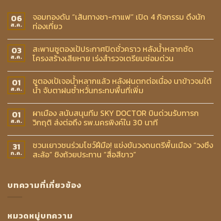
จอมทองดัน “เส้นทางชา-กาแฟ” เปิด 4 กิจกรรม ดึงนัก
06
ท่องเที่ยว
ส.ค.
สะพานซูตองเป้ประกาศปิดชั่วคราว หลังน้ำหลากซัด
03
โครงสร้างเสียหาย เร่งสำรวจเตรียมซ่อมด่วน
ส.ค.
ซูตองเป้เจอน้ำหลากแล้ว หลังฝนตกต่อเนื่อง นาข้าวจมใต้
01
น้ำ จับตาฝนซ้ำหวั่นกระทบพื้นที่เพิ่ม
ส.ค.
ผาเมือง สนับสนุนทีม SKY DOCTOR บินด่วนรับทารก
01
วิกฤติ ส่งต่อถึง รพ.นครพิงค์ใน 30 นาที
ส.ค.
ชวนเยาวชนร่วมโชว์ฝีมือ! แข่งขันวงดนตรีพื้นเมือง “วงซึง
31
สะล้อ” ชิงถ้วยประทาน “สื่อสีขาว”
ก.ค.
บทความที่เกี่ยวข้อง
หมวดหมู่บทความ