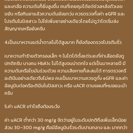
และเกลือ ความดันก็ยิ่งสูงขึ้น คนที่เคยคุมได้แต่ช่วงหลังตัวเลข
ขยับ หรือกินยาแล้วความดันยังแกว่ง ควรตรวจทั้งค่า eGFR และ
โปรตีนในปัสสาวะ ไม่ใช่เพิ่มยาอย่างเดียวโดยไม่ดูว่าไตเริ่มส่ง
สัญญาณหรือยังครับ
4.เป็นเบาหวานแต่น้ำตาลไม่ได้สูงมาก ก็ยังต้องตรวจโปรตีนรั่ว
เบาหวานทำร้ายตัวกรองเล็ก ๆ ในไตได้ตั้งแต่ระยะที่ค่าเลือดยังดู
ปกติครับ บางคน HbA1c ไม่ได้สูงจนน่าตกใจ แต่เป็นมาหลายปี มี
ความดันหรือไขมันร่วมด้วย ความเสียหายก็สะสมได้ การตรวจครี
อะตินีนอย่างเดียวจึงไม่พอ คนเป็นเบาหวานควรดูทั้ง eGFR และค่า
อัลบูมินต่อครีอะตินีนในปัสสาวะ หรือ uACR ตามแผนที่หมอแนะนำ
ครับ
5.ค่า uACR เท่าไรถึงต้องระวัง
ค่า uACR ต่ำกว่า 30 mg/g จัดว่าอยู่ในระดับปกติถึงเพิ่มเล็กน้อย
ส่วน 30–300 mg/g คือมีอัลบูมินรั่วระดับปานกลาง และ มากกว่า