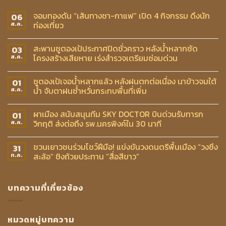
จอมทองดัน “เส้นทางชา-กาแฟ” เปิด 4 กิจกรรม ดึงนัก
06
ท่องเที่ยว
ส.ค.
สะพานซูตองเป้ประกาศปิดชั่วคราว หลังน้ำหลากซัด
03
โครงสร้างเสียหาย เร่งสำรวจเตรียมซ่อมด่วน
ส.ค.
ซูตองเป้เจอน้ำหลากแล้ว หลังฝนตกต่อเนื่อง นาข้าวจมใต้
01
น้ำ จับตาฝนซ้ำหวั่นกระทบพื้นที่เพิ่ม
ส.ค.
ผาเมือง สนับสนุนทีม SKY DOCTOR บินด่วนรับทารก
01
วิกฤติ ส่งต่อถึง รพ.นครพิงค์ใน 30 นาที
ส.ค.
ชวนเยาวชนร่วมโชว์ฝีมือ! แข่งขันวงดนตรีพื้นเมือง “วงซึง
31
สะล้อ” ชิงถ้วยประทาน “สื่อสีขาว”
ก.ค.
บทความที่เกี่ยวข้อง
หมวดหมู่บทความ