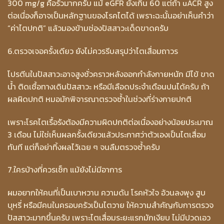
300 mg/g คือรั่วมากครับ แม้ eGFR ยังเกิน 60 แต่ถ้า uACR สูง
ต่อเนื่องก็อาจเป็นหลักฐานของโรคไตได้ เพราะฉะนั้นอย่าเห็นคำว่า
“ค่าไตปกติ” แล้วมองข้ามช่องปัสสาวะเด็ดขาดครับ
6.ตรวจเจอครั้งเดียว ยังไม่ควรรีบสรุปว่าไตเสื่อมถาวร
โปรตีนในปัสสาวะอาจสูงชั่วคราวหลังออกกำลังกายหนัก มีไข้ ขาด
น้ำ ติดเชื้อทางเดินปัสสาวะ หรือมีเลือดประจำเดือนปนได้ครับ ถ้า
ผลผิดปกติ หมอมักพิจารณาตรวจซ้ำในช่วงที่ร่างกายปกติ
เพราะโรคไตเรื้อรังต้องมีความผิดปกติต่อเนื่องอย่างน้อยประมาณ
3 เดือน ไม่ใช่เห็นผลครั้งเดียวแล้วประกาศว่าตัวเองเป็นไตเสื่อม
ทันที แต่ก็อย่าทิ้งผลไว้เฉย ๆ จนลืมตรวจซ้ำครับ
7.ใครบ้างที่ควรเช็ก แม้ยังไม่มีอาการ
ผมอยากให้คนที่เป็นเบาหวาน ความดัน โรคหัวใจ อ้วนลงพุง สูบ
บุหรี่ หรือมีคนในครอบครัวเป็นไตวาย ให้ความสำคัญกับการตรวจ
ปัสสาวะมากขึ้นครับ เพราะไตเสื่อมระยะแรกมักเงียบ ไม่มีปวดเอว