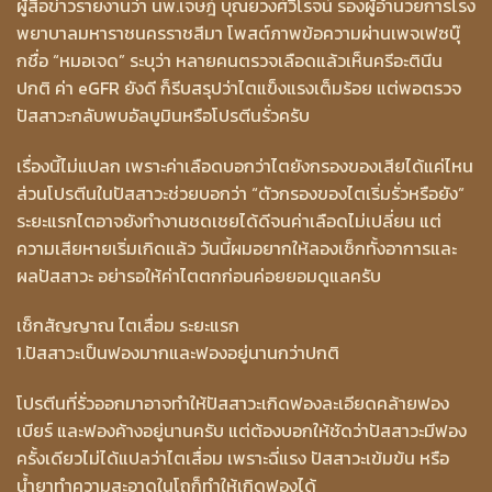
ผู้สื่อข่าวรายงานว่า นพ.เจษฎ์ บุณยวงศ์วิโรจน์ รองผู้อำนวยการโรง
พยาบาลมหาราชนครราชสีมา โพสต์ภาพข้อความผ่านเพจเฟซบุ๊
กชื่อ “หมอเจด” ระบุว่า หลายคนตรวจเลือดแล้วเห็นครีอะตินีน
ปกติ ค่า eGFR ยังดี ก็รีบสรุปว่าไตแข็งแรงเต็มร้อย แต่พอตรวจ
ปัสสาวะกลับพบอัลบูมินหรือโปรตีนรั่วครับ
เรื่องนี้ไม่แปลก เพราะค่าเลือดบอกว่าไตยังกรองของเสียได้แค่ไหน
ส่วนโปรตีนในปัสสาวะช่วยบอกว่า “ตัวกรองของไตเริ่มรั่วหรือยัง”
ระยะแรกไตอาจยังทำงานชดเชยได้ดีจนค่าเลือดไม่เปลี่ยน แต่
ความเสียหายเริ่มเกิดแล้ว วันนี้ผมอยากให้ลองเช็กทั้งอาการและ
ผลปัสสาวะ อย่ารอให้ค่าไตตกก่อนค่อยยอมดูแลครับ
เช็กสัญญาณ ไตเสื่อม ระยะแรก
1.ปัสสาวะเป็นฟองมากและฟองอยู่นานกว่าปกติ
โปรตีนที่รั่วออกมาอาจทำให้ปัสสาวะเกิดฟองละเอียดคล้ายฟอง
เบียร์ และฟองค้างอยู่นานครับ แต่ต้องบอกให้ชัดว่าปัสสาวะมีฟอง
ครั้งเดียวไม่ได้แปลว่าไตเสื่อม เพราะฉี่แรง ปัสสาวะเข้มข้น หรือ
น้ำยาทำความสะอาดในโถก็ทำให้เกิดฟองได้