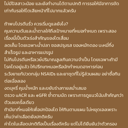
ไม่มีปัสสาวะน้อย และยังทำงานได้ตามปกติ การรอให้มีอาการชัด
เท่ากับรอให้ไตเสียหน้าที่ไปมากแล้วครับ
ถ้าพบโปรตีนรั่ว ควรเริ่มดูแลยังไง?
คุมความดันและน้ำตาลให้ถึงเป้าหมายที่หมอกำหนด เพราะสอง
เรื่องนี้เป็นตัวเร่งสำคัญของไตเสื่อม
ลดเค็ม โดยเฉพาะน้ำปลา ซอสปรุงรส ของหมักดอง บะหมี่กึ่ง
สำเร็จรูป และอาหารแปรรูป
ไม่กินโปรตีนหรือเวย์ปริมาณสูงเกินความจำเป็น โดยเฉพาะถ้ามี
โรคไตอยู่แล้ว ให้ปรึกษาหมอหรือนักกำหนดอาหารก่อน
ระวังยาแก้ปวดกลุ่ม NSAIDs และยาชุดที่ไม่รู้ส่วนผสม อย่าซื้อกิน
ต่อเนื่องเอง
งดบุหรี่ คุมน้ำหนัก และขยับร่างกายสม่ำเสมอ
ตรวจ uACR และ eGFR ซ้ำตามนัด เพราะการดูแนวโน้มสำคัญกว่า
ตัวเลขครั้งเดียว
ถ้ามียาที่หมอให้เพื่อปกป้องไต ให้กินตามแผน ไม่หยุดเองเพราะ
เห็นว่าค่าเลือดยังปกติครับ
ค่าไตในเลือดปกติถือเป็นเรื่องดีครับ แต่ไม่ได้ยืนยันว่าตัวกรอง