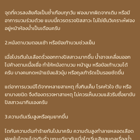
จุดที่ควรสงสัยคือเป็นซ้ำเกือบทุกวัน ฟองมากผิดจากเดิม หรือมี
อาการบวมร่วมด้วย แบบนี้ควรตรวจปัสสาวะ ไม่ใช่ยืนวิเคราะห์ฟอง
อยู่หน้าห้องน้ำเป็นเดือนครับ
2.หนังตาบวมตอนเช้า หรือข้อเท้าบวมช่วงเย็น
เมื่อโปรตีนในเลือดรั่วออกทางปัสสาวะมากขึ้น น้ำอาจเคลื่อนออก
ไปค้างตามเนื้อเยื่อ ทำให้หนังตาบวม หน้าอูม หรือข้อเท้าบวมได้
ครับ บางคนกดหน้าแข้งแล้วบุ๋ม หรือถุงเท้ารัดเป็นรอยชัดขึ้น
แต่อาการบวมมีได้จากหลายสาเหตุ ทั้งกินเค็ม โรคหัวใจ ตับ หรือ
ยาบางชนิด จึงต้องตรวจหาสาเหตุ ไม่ควรเห็นบวมแล้วรีบซื้อยาขับ
ปัสสาวะมากินเองครับ
3.ความดันเริ่มสูงหรือคุมยากขึ้น
ไตกับความดันทำร้ายกันไปมาครับ ความดันสูงทำลายหลอดเลือด
ฝอยในไตจนโปรตีนรั่ว ขณะเดียวกันเมื่อไตเริ่มเสียสมดุลเรื่องน้ำ