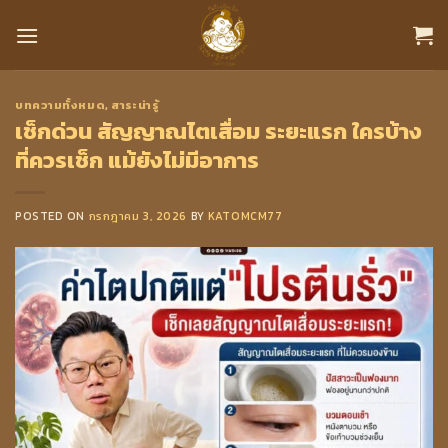
Skip
to
content
บทความทั้งหมด
,
สาระน่ารู้
เช็กด่วน สัญญาณไตเสื่อม ระยะแรก ใครบ้าง
ที่ควรเช็ก แม้ยังไม่มีอาการ
POSTED ON
กรกฎาคม 3, 2026
BY
KATOMCM77