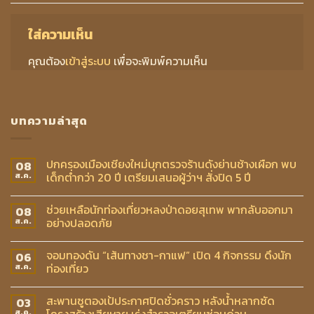
ใส่ความเห็น
คุณต้อง
เข้าสู่ระบบ
เพื่อจะพิมพ์ความเห็น
บทความล่าสุด
ปกครองเมืองเชียงใหม่บุกตรวจร้านดังย่านช้างเผือก พบ
08
เด็กต่ำกว่า 20 ปี เตรียมเสนอผู้ว่าฯ สั่งปิด 5 ปี
ส.ค.
ช่วยเหลือนักท่องเที่ยวหลงป่าดอยสุเทพ พากลับออกมา
08
อย่างปลอดภัย
ส.ค.
จอมทองดัน “เส้นทางชา-กาแฟ” เปิด 4 กิจกรรม ดึงนัก
06
ท่องเที่ยว
ส.ค.
สะพานซูตองเป้ประกาศปิดชั่วคราว หลังน้ำหลากซัด
03
โครงสร้างเสียหาย เร่งสำรวจเตรียมซ่อมด่วน
ส.ค.