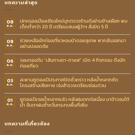
บทความล่าสุด
ปกครองเมืองเชียงใหม่บุกตรวจร้านดังย่านช้างเผือก พบ
08
เด็กต่ำกว่า 20 ปี เตรียมเสนอผู้ว่าฯ สั่งปิด 5 ปี
ส.ค.
ช่วยเหลือนักท่องเที่ยวหลงป่าดอยสุเทพ พากลับออกมา
08
อย่างปลอดภัย
ส.ค.
จอมทองดัน “เส้นทางชา-กาแฟ” เปิด 4 กิจกรรม ดึงนัก
06
ท่องเที่ยว
ส.ค.
สะพานซูตองเป้ประกาศปิดชั่วคราว หลังน้ำหลากซัด
03
โครงสร้างเสียหาย เร่งสำรวจเตรียมซ่อมด่วน
ส.ค.
ซูตองเป้เจอน้ำหลากแล้ว หลังฝนตกต่อเนื่อง นาข้าวจมใต้
01
น้ำ จับตาฝนซ้ำหวั่นกระทบพื้นที่เพิ่ม
ส.ค.
บทความที่เกี่ยวข้อง