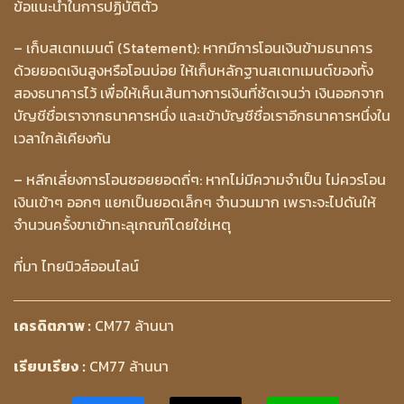
ข้อแนะนำในการปฏิบัติตัว
– เก็บสเตทเมนต์ (Statement): หากมีการโอนเงินข้ามธนาคาร
ด้วยยอดเงินสูงหรือโอนบ่อย ให้เก็บหลักฐานสเตทเมนต์ของทั้ง
สองธนาคารไว้ เพื่อให้เห็นเส้นทางการเงินที่ชัดเจนว่า เงินออกจาก
บัญชีชื่อเราจากธนาคารหนึ่ง และเข้าบัญชีชื่อเราอีกธนาคารหนึ่งใน
เวลาใกล้เคียงกัน
– หลีกเลี่ยงการโอนซอยยอดถี่ๆ: หากไม่มีความจำเป็น ไม่ควรโอน
เงินเข้าๆ ออกๆ แยกเป็นยอดเล็กๆ จำนวนมาก เพราะจะไปดันให้
จำนวนครั้งขาเข้าทะลุเกณฑ์โดยใช่เหตุ
ที่มา ไทยนิวส์ออนไลน์
เครดิตภาพ :
CM77 ล้านนา
เรียบเรียง :
CM77 ล้านนา