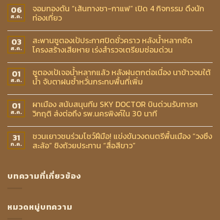
จอมทองดัน “เส้นทางชา-กาแฟ” เปิด 4 กิจกรรม ดึงนัก
06
ท่องเที่ยว
ส.ค.
สะพานซูตองเป้ประกาศปิดชั่วคราว หลังน้ำหลากซัด
03
โครงสร้างเสียหาย เร่งสำรวจเตรียมซ่อมด่วน
ส.ค.
ซูตองเป้เจอน้ำหลากแล้ว หลังฝนตกต่อเนื่อง นาข้าวจมใต้
01
น้ำ จับตาฝนซ้ำหวั่นกระทบพื้นที่เพิ่ม
ส.ค.
ผาเมือง สนับสนุนทีม SKY DOCTOR บินด่วนรับทารก
01
วิกฤติ ส่งต่อถึง รพ.นครพิงค์ใน 30 นาที
ส.ค.
ชวนเยาวชนร่วมโชว์ฝีมือ! แข่งขันวงดนตรีพื้นเมือง “วงซึง
31
สะล้อ” ชิงถ้วยประทาน “สื่อสีขาว”
ก.ค.
บทความที่เกี่ยวข้อง
หมวดหมู่บทความ