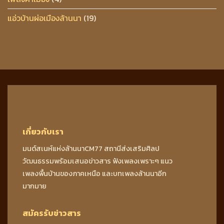
แอ่วบ้านผ่อเมืองล้านนา
(19)
เกี่ยวกับเรา
มนต์สเนห์แห่งล้านนาCM77 สถานีส่งเสริมศิลป
วัฒนธรรมพร้อมเสนอข่าวสาร ฟังเพลงเพราะๆ แนว
เพลงพื้นบ้านของภาคเหนือ และบทเพลงล้านนาอีก
มากมาย
สมัครรับข่าวสาร