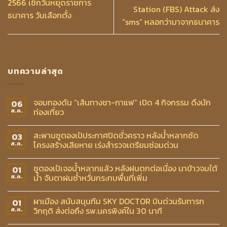
2566 เช็กวันหยุดราชการ
Station (FBS) Attack ส่ง
ธนาคาร วันเลือกตั้ง
“sms” หลอกว่ามาจากธนาคาร
บทความล่าสุด
จอมทองดัน “เส้นทางชา-กาแฟ” เปิด 4 กิจกรรม ดึงนัก
06
ท่องเที่ยว
ส.ค.
สะพานซูตองเป้ประกาศปิดชั่วคราว หลังน้ำหลากซัด
03
โครงสร้างเสียหาย เร่งสำรวจเตรียมซ่อมด่วน
ส.ค.
ซูตองเป้เจอน้ำหลากแล้ว หลังฝนตกต่อเนื่อง นาข้าวจมใต้
01
น้ำ จับตาฝนซ้ำหวั่นกระทบพื้นที่เพิ่ม
ส.ค.
ผาเมือง สนับสนุนทีม SKY DOCTOR บินด่วนรับทารก
01
วิกฤติ ส่งต่อถึง รพ.นครพิงค์ใน 30 นาที
ส.ค.