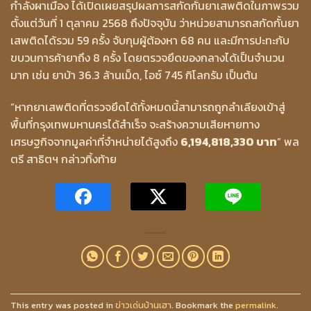
กำลังผาเมือง ได้เปิดเผยสรุปผลการสกัดกั้นยาเสพติดในภาพรวม
ตั้งแต่วันที่ 1 ตุลาคม 2568 ถึงปัจจุบัน ว่าหน่วยสามารถสกัดกั้นยา
เสพติดได้รวม 59 ครั้ง จับกุมผู้ต้องหา 68 คน และมีการปะทะกับ
ขบวนการค้ายาถึง 8 ครั้ง โดยตรวจยึดของกลางได้เป็นจำนวน
มาก เช่น ยาบ้า 36.3 ล้านเม็ด, ไอซ์ 745 กิโลกรัม เป็นต้น
“หากยาเสพติดที่ตรวจยึดได้ทั้งหมดนี้สามารถถูกลำเลียงเข้าสู่
พื้นที่กรุงเทพมหานครได้สำเร็จ จะสร้างความเสียหายทาง
เศรษฐกิจจากมูลค่าที่จำหน่ายได้สูงถึง
6,194,818,330 บาท
” พล
ตรี สาธิตฯ กล่าวทิ้งท้าย
This entry was posted in
ข่าวเด่นบ้านเฮา
. Bookmark the
permalink
.