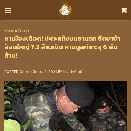
Skip
to
content
ข่าวเด่นบ้านเฮา
ผาเมืองเดือด! ปะทะแก๊งขนยานรก ยึดยาบ้า
ล็อตใหญ่ 7.2 ล้านเม็ด คาดมูลค่าทะลุ 6 พัน
ล้าน!
POSTED ON
พฤศจิกายน 8, 2025
BY
โย่ง ลักกี้ไนน์