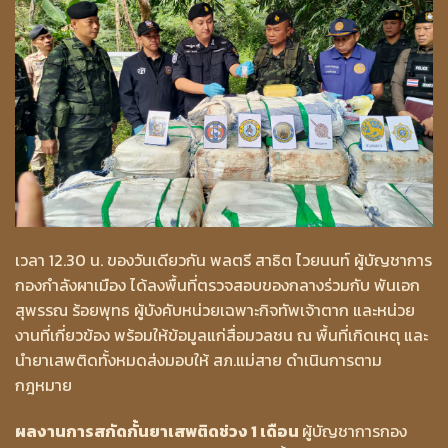
เวลา 12.30 น. ของวันเดียวกัน พลตรี สาธิต ไวยนนท์ ผู้บัญชาการ
กองกำลังผาเมือง ได้ลงพื้นที่ตรวจสอบของกลางร่วมกับ พันเอก
สุพรรณ ร้อยพุทธ ผู้บังคับหน่วยเฉพาะกิจทัพเจ้าตาก และหน่วย
งานที่เกี่ยวข้อง พร้อมให้ข้อมูลแก่สื่อมวลชน ณ พื้นที่เกิดเหตุ และ
นำยาเสพติดทั้งหมดส่งมอบให้ สภ.แม่สาย ดำเนินการตาม
กฎหมาย
ผลงานการสกัดกั้นยาเสพติดช่วง 1 เดือน
ผู้บัญชาการกอง