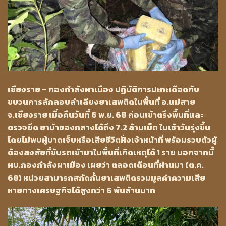
เชียงราย – กองกำลังผาเมือง ปฏิบัติการปะทะเดือดกับ
ขบวนการลักลอบลำเลียงยาเสพติดในพื้นที่ อ.แม่สาย
จ.เชียงราย เมื่อคืนวันที่ 6 พ.ย. 68 ก่อนเข้าตรึงพื้นที่และ
ตรวจยึด ยาบ้าของกลางได้ถึง 7.2 ล้านเม็ด ในเช้าวันรุ่งขึ้น
โดยไม่พบผู้บาดเจ็บหรือเสียชีวิตฝั่งเจ้าหน้าที่ พร้อมรวบตัวผู้
ต้องสงสัยที่ขับรถเข้ามาในพื้นที่เกิดเหตุได้ 1 ราย นอกจากนี้
ผบ.กองกำลังผาเมือง เผยว่า ตลอดเดือนที่ผ่านมา (ต.ค.
68) หน่วยสามารถสกัดกั้นยาเสพติดรวมมูลค่าความเสีย
หายทางเศรษฐกิจได้สูงกว่า 6 พันล้านบาท