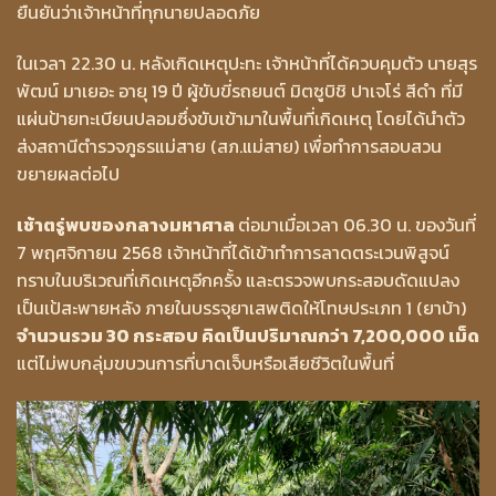
ยืนยันว่าเจ้าหน้าที่ทุกนายปลอดภัย
ในเวลา 22.30 น. หลังเกิดเหตุปะทะ เจ้าหน้าที่ได้ควบคุมตัว นายสุร
พัฒน์ มาเยอะ อายุ 19 ปี ผู้ขับขี่รถยนต์ มิตซูบิชิ ปาเจโร่ สีดำ ที่มี
แผ่นป้ายทะเบียนปลอมซึ่งขับเข้ามาในพื้นที่เกิดเหตุ โดยได้นำตัว
ส่งสถานีตำรวจภูธรแม่สาย (สภ.แม่สาย) เพื่อทำการสอบสวน
ขยายผลต่อไป
เช้าตรู่พบของกลางมหาศาล
ต่อมาเมื่อเวลา 06.30 น. ของวันที่
7 พฤศจิกายน 2568 เจ้าหน้าที่ได้เข้าทำการลาดตระเวนพิสูจน์
ทราบในบริเวณที่เกิดเหตุอีกครั้ง และตรวจพบกระสอบดัดแปลง
เป็นเป้สะพายหลัง ภายในบรรจุยาเสพติดให้โทษประเภท 1 (ยาบ้า)
จำนวนรวม 30 กระสอบ คิดเป็นปริมาณกว่า 7,200,000 เม็ด
แต่ไม่พบกลุ่มขบวนการที่บาดเจ็บหรือเสียชีวิตในพื้นที่