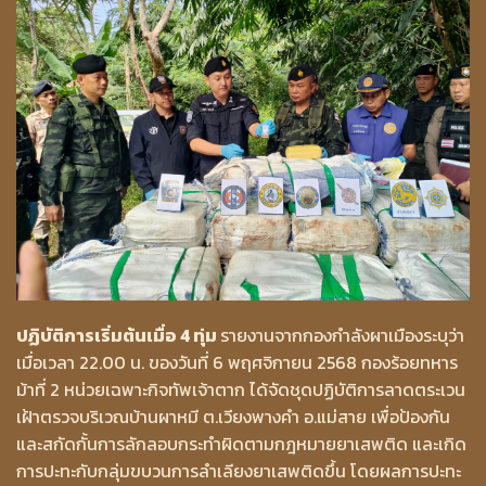
ปฏิบัติการเริ่มต้นเมื่อ 4 ทุ่ม
รายงานจากกองกำลังผาเมืองระบุว่า
เมื่อเวลา 22.00 น. ของวันที่ 6 พฤศจิกายน 2568 กองร้อยทหาร
ม้าที่ 2 หน่วยเฉพาะกิจทัพเจ้าตาก ได้จัดชุดปฏิบัติการลาดตระเวน
เฝ้าตรวจบริเวณบ้านผาหมี ต.เวียงพางคำ อ.แม่สาย เพื่อป้องกัน
และสกัดกั้นการลักลอบกระทำผิดตามกฎหมายยาเสพติด และเกิด
การปะทะกับกลุ่มขบวนการลำเลียงยาเสพติดขึ้น โดยผลการปะทะ