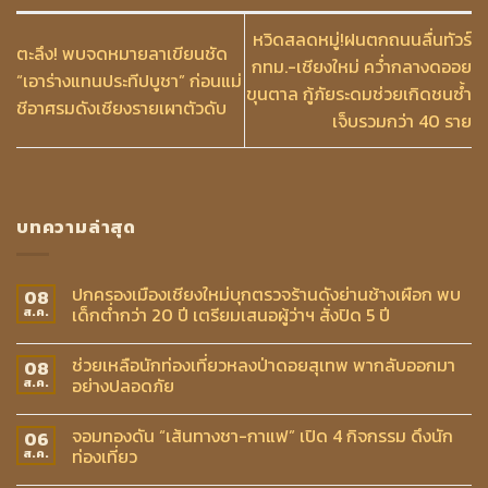
หวิดสลดหมู่!ฝนตกถนนลื่นทัวร์
ตะลึง! พบจดหมายลาเขียนชัด
กทม.-เชียงใหม่ คว่ำกลางดออย
“เอาร่างแทนประทีปบูชา” ก่อนแม่
ขุนตาล กู้ภัยระดมช่วยเกิดชนซ้ำ
ชีอาศรมดังเชียงรายเผาตัวดับ
เจ็บรวมกว่า 40 ราย
บทความล่าสุด
ปกครองเมืองเชียงใหม่บุกตรวจร้านดังย่านช้างเผือก พบ
08
เด็กต่ำกว่า 20 ปี เตรียมเสนอผู้ว่าฯ สั่งปิด 5 ปี
ส.ค.
ช่วยเหลือนักท่องเที่ยวหลงป่าดอยสุเทพ พากลับออกมา
08
อย่างปลอดภัย
ส.ค.
จอมทองดัน “เส้นทางชา-กาแฟ” เปิด 4 กิจกรรม ดึงนัก
06
ท่องเที่ยว
ส.ค.