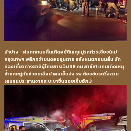
ลำปาง – ฝนตกถนนลื่นเกิดอบัติเหตุหมู่รถทัวร์เชียงใหม่-
กรุงเทพฯ พลิกคว่ำบนดอยขุนตาล หลังฝนตกถนนลื่น นัก
ท่องเที่ยวต่างชาติผู้โดยสารเจ็บ 38 คน สาหัส1 แถมเกิดเหตุ
ซ้ำขณะกู้ภัยช่วยเหลือนำคนเจ็บส่ง รพ.ต้องขับรถวิ่งสวน
เลนชนประสานงากระบะขาขึ้นดอยเจ็บอีก 3