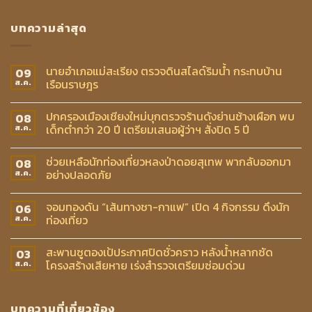
บทความล่าสุด
นายอำเภอแม่สะเรียง ตรวจดินสไลด์ริมน้ำ กระทบบ้าน
09
เรือนราษฎร
ส.ค.
ปกครองเมืองเชียงใหม่บุกตรวจร้านดังย่านช้างเผือก พบ
08
เด็กต่ำกว่า 20 ปี เตรียมเสนอผู้ว่าฯ สั่งปิด 5 ปี
ส.ค.
ช่วยเหลือนักท่องเที่ยวหลงป่าดอยสุเทพ พากลับออกมา
08
อย่างปลอดภัย
ส.ค.
จอมทองดัน “เส้นทางชา-กาแฟ” เปิด 4 กิจกรรม ดึงนัก
06
ท่องเที่ยว
ส.ค.
สะพานซูตองเป้ประกาศปิดชั่วคราว หลังน้ำหลากซัด
03
โครงสร้างเสียหาย เร่งสำรวจเตรียมซ่อมด่วน
ส.ค.
บทความที่เกี่ยวข้อง