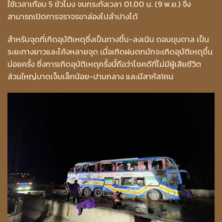
ใช้เวลาเกือบ 5 ชั่วโมง จนกระทั่งเวลา 01.00 น. (9 พ.ย.) จึง
สามารถเปิดการจราจรขาล่องไปลำปางได้
สำหรับจุดที่เกิดอุบัติเหตุซึ่งเป็นทางขึ้น-ลงเนิน ดอนขุนตาล เป็น
ระยะทางยาวและโค้งหลายจุด เมื่อเกิดฝนตกมักจะเกิดอุบัติเหตุขึ้น
บ่อยครั้ง ซึ่งการเกิดอุบัติเหตุครั้งนี้ถือว่าโชคดีที่ไม่มีผู้เสียชีวิต
ส่วนใหญ่บาดเจ็บเล็กน้อย-ปานกลาง และมีสาหัส1คน