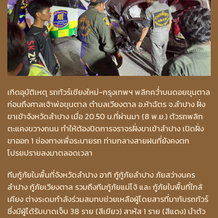
เกิดอุบัติเหตุ รถทัวร์เชียงใหม่-กรุงเทพฯ พลิกคว่ำบนดอยขุนตาล
ก่อนถึงศาลเจ้าพ่อขุนตาล ตำบลเวียงตาล อ.ห้าฉัตร จ.ลำปาง ฝั่ง
ขาเข้าจังหวัดลำปาง เมื่อ 20.50 น.ที่ผ่านมา (8 พ.ย.) ตัวรถพลิก
ตะแคงขวางถนน ทำให้ต้องปิดการจราจรฝั่งขาเข้าลำปาง เปิดฝั่ง
ขาออก 1 ช่องทางเพื่อระบายรถ ท่ามกลางสายฝนที่ยังคงตก
โปรยปรายลงมาตลอดเวลา
ทีมกู้ภัยในพื้นที่จังหวัดลำปาง อาทิ กู้กู้ภัยลำปาง ภัยสว่างนคร
ลำปาง กู้ภัยเวียงตาล รวมถึงทีมกู้ภัยแม่โจ้ และ กู้ภัยในพื้นที่ใกล้
เคียง ต่างระดมกำลังร่วมสมทบช่วยเหลือผู้โดยสารที่มากับรถทัวร์
ซึ่งมีผู้ได้รับบาดเจ็บ 38 ราย (สีเขียว) สาหัส 1 ราย (สีแดง) นำตัว