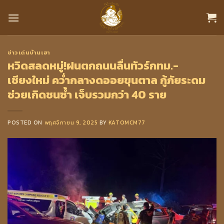
Skip
to
content
ข่าวเด่นบ้านเฮา
หวิดสลดหมู่!ฝนตกถนนลื่นทัวร์กทม.-
เชียงใหม่ คว่ำกลางดออยขุนตาล กู้ภัยระดม
ช่วยเกิดชนซ้ำ เจ็บรวมกว่า 40 ราย
POSTED ON
พฤศจิกายน 9, 2025
BY
KATOMCM77